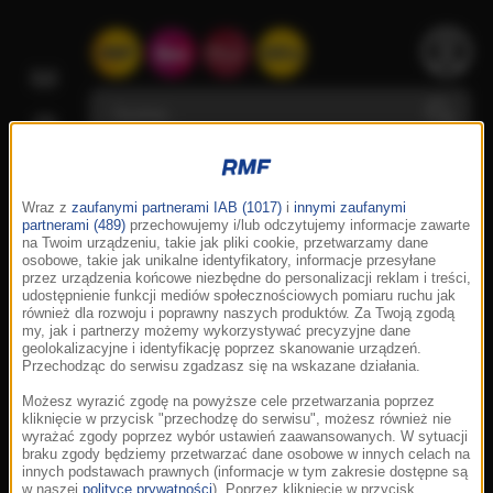
Wraz z
zaufanymi partnerami IAB (1017)
i
innymi zaufanymi
partnerami (489)
przechowujemy i/lub odczytujemy informacje zawarte
na Twoim urządzeniu, takie jak pliki cookie, przetwarzamy dane
osobowe, takie jak unikalne identyfikatory, informacje przesyłane
przez urządzenia końcowe niezbędne do personalizacji reklam i treści,
udostępnienie funkcji mediów społecznościowych pomiaru ruchu jak
również dla rozwoju i poprawny naszych produktów. Za Twoją zgodą
my, jak i partnerzy możemy wykorzystywać precyzyjne dane
geolokalizacyjne i identyfikację poprzez skanowanie urządzeń.
Przechodząc do serwisu zgadzasz się na wskazane działania.
Możesz wyrazić zgodę na powyższe cele przetwarzania poprzez
kliknięcie w przycisk "przechodzę do serwisu", możesz również nie
wyrażać zgody poprzez wybór ustawień zaawansowanych. W sytuacji
braku zgody będziemy przetwarzać dane osobowe w innych celach na
innych podstawach prawnych (informacje w tym zakresie dostępne są
w naszej
polityce prywatności
). Poprzez kliknięcie w przycisk