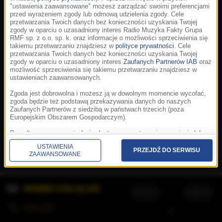
"ustawienia zaawansowane" możesz zarządzać swoimi preferencjami
przed wyrażeniem zgody lub odmową udzielenia zgody. Cele
przetwarzania Twoich danych bez konieczności uzyskania Twojej
zgody w oparciu o uzasadniony interes Radio Muzyka Fakty Grupa
RMF sp. z o.o. sp. k. oraz informacje o możliwości sprzeciwienia się
takiemu przetwarzaniu znajdziesz w
polityce prywatności
. Cele
przetwarzania Twoich danych bez konieczności uzyskania Twojej
zgody w oparciu o uzasadniony interes
Zaufanych Partnerów IAB
oraz
możliwość sprzeciwienia się takiemu przetwarzaniu znajdziesz w
ustawieniach zaawansowanych.
Zgoda jest dobrowolna i możesz ją w dowolnym momencie wycofać,
zgoda będzie też podstawą przekazywania danych do naszych
Zaufanych Partnerów z siedzibą w państwach trzecich (poza
Europejskim Obszarem Gospodarczym).
Korzystanie z portalu oznacza akceptację
Regulaminu
.
Polityka cookies
.
SpeakUp
.
Ponadto masz prawo żądania dostępu, sprostowania, usunięcia lub
Prywatność
.
Aplikacje
.
© 2026 Radio Muzyka
ograniczenia przetwarzania danych, a także złożenia skargi do
Fakty Grupa RMF sp. z o.o. sp. k.
USTAWIENIA
Prezesa Urzędu Ochrony Danych Osobowych. W polityce prywatności
PRZEJDŹ DO SERWISU
ZAAWANSOWANE
znajdziesz informacje jak wykonać swoje prawa. Szczegółowe
informacje na temat przetwarzania Twoich danych znajdują się w
polityce prywatności.
WYBIERZ STACJĘ LIVE
Administratorem tych danych jesteśmy my, czyli Radio Muzyka Fakty
Grupa RMF sp. z o.o. sp. k. z siedzibą w Krakowie, al. Waszyngtona
1.
KOLEJKA
/
Stosowanie plików cookies i innych technologii