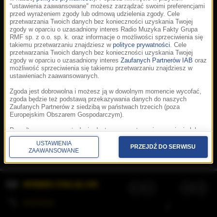
"ustawienia zaawansowane" możesz zarządzać swoimi preferencjami
przed wyrażeniem zgody lub odmową udzielenia zgody. Cele
przetwarzania Twoich danych bez konieczności uzyskania Twojej
zgody w oparciu o uzasadniony interes Radio Muzyka Fakty Grupa
RMF sp. z o.o. sp. k. oraz informacje o możliwości sprzeciwienia się
takiemu przetwarzaniu znajdziesz w
polityce prywatności
. Cele
przetwarzania Twoich danych bez konieczności uzyskania Twojej
zgody w oparciu o uzasadniony interes
Zaufanych Partnerów IAB
oraz
możliwość sprzeciwienia się takiemu przetwarzaniu znajdziesz w
ustawieniach zaawansowanych.
Zgoda jest dobrowolna i możesz ją w dowolnym momencie wycofać,
zgoda będzie też podstawą przekazywania danych do naszych
Zaufanych Partnerów z siedzibą w państwach trzecich (poza
Europejskim Obszarem Gospodarczym).
Korzystanie z portalu oznacza akceptację
Regulaminu
.
Polityka cookies
.
SpeakUp
.
Ponadto masz prawo żądania dostępu, sprostowania, usunięcia lub
Prywatność
.
Aplikacje
.
© 2026 Radio Muzyka
ograniczenia przetwarzania danych, a także złożenia skargi do
Fakty Grupa RMF sp. z o.o. sp. k.
USTAWIENIA
Prezesa Urzędu Ochrony Danych Osobowych. W polityce prywatności
PRZEJDŹ DO SERWISU
ZAAWANSOWANE
znajdziesz informacje jak wykonać swoje prawa. Szczegółowe
informacje na temat przetwarzania Twoich danych znajdują się w
polityce prywatności.
WYBIERZ STACJĘ LIVE
Administratorem tych danych jesteśmy my, czyli Radio Muzyka Fakty
Grupa RMF sp. z o.o. sp. k. z siedzibą w Krakowie, al. Waszyngtona
1.
KOLEJKA
/
Stosowanie plików cookies i innych technologii