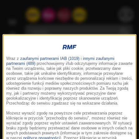
Wraz z
zaufanymi partnerami IAB (1019)
i
innymi zaufanymi
partnerami (489)
przechowujemy i/lub odczytujemy informacje zawarte
na Twoim urządzeniu, takie jak pliki cookie, przetwarzamy dane
osobowe, takie jak unikalne identyfikatory, informacje przesyłane
przez urządzenia końcowe niezbędne do personalizacji reklam i treści,
udostępnienie funkcji mediów społecznościowych pomiaru ruchu jak
również dla rozwoju i poprawny naszych produktów. Za Twoją zgodą
my, jak i partnerzy możemy wykorzystywać precyzyjne dane
geolokalizacyjne i identyfikację poprzez skanowanie urządzeń.
Przechodząc do serwisu zgadzasz się na wskazane działania.
Możesz wyrazić zgodę na powyższe cele przetwarzania poprzez
kliknięcie w przycisk "przechodzę do serwisu", możesz również nie
wyrażać zgody poprzez wybór ustawień zaawansowanych. W sytuacji
braku zgody będziemy przetwarzać dane osobowe w innych celach na
innych podstawach prawnych (informacje w tym zakresie dostępne są
w naszej
polityce prywatności
). Poprzez kliknięcie w przycisk