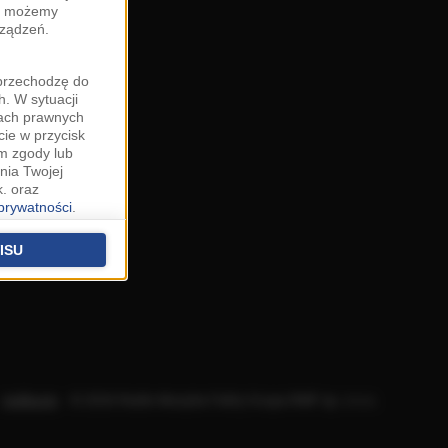
zy możemy
rządzeń.
"przechodzę do
. W sytuacji
wach prawnych
cie w przycisk
m zgody lub
nia Twojej
. oraz
 prywatności
.
u o uzasadniony
niu znajdziesz w
ISU
 podstawą
ich (poza
warzania
ityce
.
Aplikacje
.
© 2026 Radio Muzyka Fakty Grupa RMF sp. z o.o.
na temat