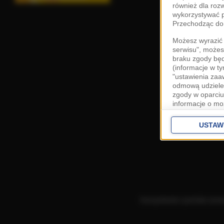
również dla roz
wykorzystywać p
Przechodząc do 
Możesz wyrazić 
serwisu", możes
braku zgody bę
(informacje w t
"ustawienia za
odmową udzielen
zgody w oparciu
informacje o mo
Cele przetwarza
interes
Zaufany
USTAW
ustawieniach z
Zgoda jest dob
przekazywania d
Europejskim Ob
Ponadto masz pr
danych, a także
Korzystanie z portalu ozn
prywatności zna
przetwarzania T