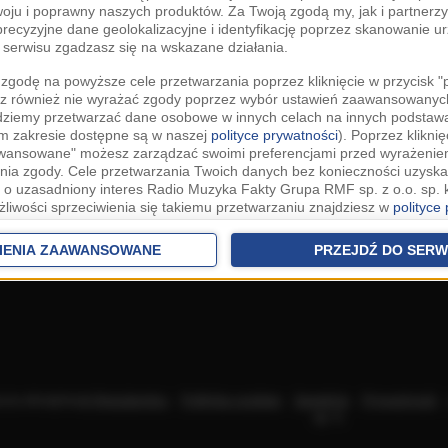
woju i poprawny naszych produktów. Za Twoją zgodą my, jak i partner
recyzyjne dane geolokalizacyjne i identyfikację poprzez skanowanie u
serwisu zgadzasz się na wskazane działania.
zgodę na powyższe cele przetwarzania poprzez kliknięcie w przycisk 
z również nie wyrażać zgody poprzez wybór ustawień zaawansowanych
dziemy przetwarzać dane osobowe w innych celach na innych podsta
ym zakresie dostępne są w naszej
polityce prywatności
). Poprzez kliknię
awansowane" możesz zarządzać swoimi preferencjami przed wyrażenie
ia zgody. Cele przetwarzania Twoich danych bez konieczności uzyska
 o uzasadniony interes Radio Muzyka Fakty Grupa RMF sp. z o.o. sp. k
żliwości sprzeciwienia się takiemu przetwarzaniu znajdziesz w
polityce
nia Twoich danych bez konieczności uzyskania Twojej zgody w oparci
ch Partnerów IAB
oraz możliwość sprzeciwienia się takiemu przetwarza
IENIA ZAAWANSOWANE
PRZEJDŹ DO SERW
aawansowanych.
rowolna i możesz ją w dowolnym momencie wycofać, zgoda będzie też
anych do naszych Zaufanych Partnerów z siedzibą w państwach trzec
szarem Gospodarczym).
awo żądania dostępu, sprostowania, usunięcia lub ograniczenia przet
 złożenia skargi do Prezesa Urzędu Ochrony Danych Osobowych. W pol
acza akceptację
Regulaminu
.
Polityka cookies
.
SpeakUp
.
Prywatność
jdziesz informacje jak wykonać swoje prawa. Szczegółowe informacje 
sp. k.
woich danych znajdują się w polityce prywatności.