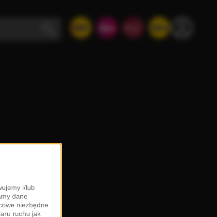
ujemy i/lub
zamy dane
ońcowe niezbędne
iaru ruchu jak