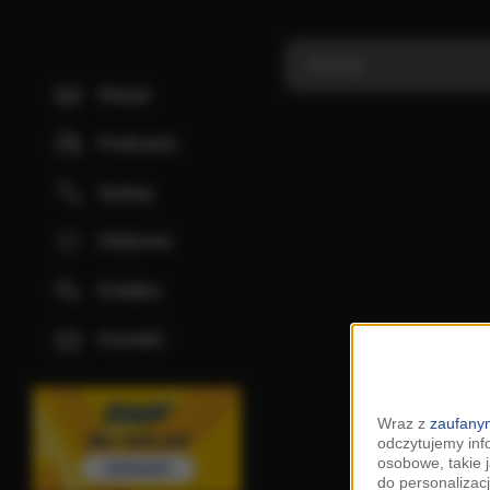
Stacje
Podcasty
Szukaj
Ulubione
Kolejka
Kontakt
Wraz z
zaufanym
odczytujemy inf
osobowe, takie 
do personalizacj