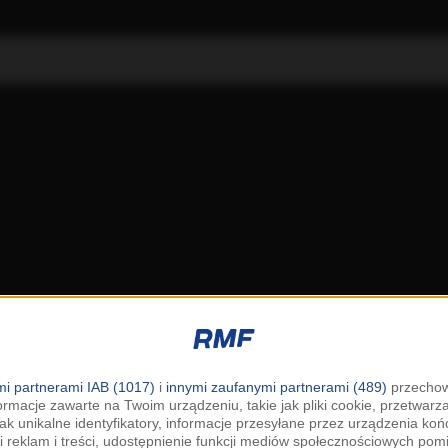
i partnerami IAB (1017)
i
innymi zaufanymi partnerami (489)
przechow
ormacje zawarte na Twoim urządzeniu, takie jak pliki cookie, przetwar
jak unikalne identyfikatory, informacje przesyłane przez urządzenia k
i reklam i treści, udostępnienie funkcji mediów społecznościowych pom