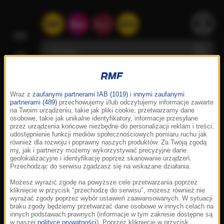
Wraz z
zaufanymi partnerami IAB (1019)
i
innymi zaufanymi
partnerami (489)
przechowujemy i/lub odczytujemy informacje zawarte
na Twoim urządzeniu, takie jak pliki cookie, przetwarzamy dane
osobowe, takie jak unikalne identyfikatory, informacje przesyłane
przez urządzenia końcowe niezbędne do personalizacji reklam i treści,
udostępnienie funkcji mediów społecznościowych pomiaru ruchu jak
również dla rozwoju i poprawny naszych produktów. Za Twoją zgodą
my, jak i partnerzy możemy wykorzystywać precyzyjne dane
geolokalizacyjne i identyfikację poprzez skanowanie urządzeń.
Przechodząc do serwisu zgadzasz się na wskazane działania.
Możesz wyrazić zgodę na powyższe cele przetwarzania poprzez
kliknięcie w przycisk "przechodzę do serwisu", możesz również nie
wyrażać zgody poprzez wybór ustawień zaawansowanych. W sytuacji
braku zgody będziemy przetwarzać dane osobowe w innych celach na
innych podstawach prawnych (informacje w tym zakresie dostępne są
w naszej
polityce prywatności
). Poprzez kliknięcie w przycisk