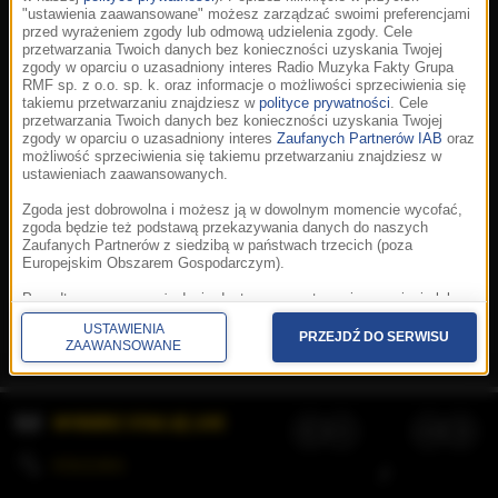
"ustawienia zaawansowane" możesz zarządzać swoimi preferencjami
przed wyrażeniem zgody lub odmową udzielenia zgody. Cele
przetwarzania Twoich danych bez konieczności uzyskania Twojej
zgody w oparciu o uzasadniony interes Radio Muzyka Fakty Grupa
RMF sp. z o.o. sp. k. oraz informacje o możliwości sprzeciwienia się
takiemu przetwarzaniu znajdziesz w
polityce prywatności
. Cele
przetwarzania Twoich danych bez konieczności uzyskania Twojej
zgody w oparciu o uzasadniony interes
Zaufanych Partnerów IAB
oraz
możliwość sprzeciwienia się takiemu przetwarzaniu znajdziesz w
ustawieniach zaawansowanych.
Zgoda jest dobrowolna i możesz ją w dowolnym momencie wycofać,
zgoda będzie też podstawą przekazywania danych do naszych
Zaufanych Partnerów z siedzibą w państwach trzecich (poza
Europejskim Obszarem Gospodarczym).
Korzystanie z portalu oznacza akceptację
Regulaminu
.
Polityka cookies
.
SpeakUp
.
Ponadto masz prawo żądania dostępu, sprostowania, usunięcia lub
Prywatność
.
Aplikacje
.
© 2026 Radio Muzyka
ograniczenia przetwarzania danych, a także złożenia skargi do
Fakty Grupa RMF sp. z o.o. sp. k.
USTAWIENIA
Prezesa Urzędu Ochrony Danych Osobowych. W polityce prywatności
PRZEJDŹ DO SERWISU
ZAAWANSOWANE
znajdziesz informacje jak wykonać swoje prawa. Szczegółowe
informacje na temat przetwarzania Twoich danych znajdują się w
polityce prywatności.
WYBIERZ STACJĘ LIVE
Administratorem tych danych jesteśmy my, czyli Radio Muzyka Fakty
Grupa RMF sp. z o.o. sp. k. z siedzibą w Krakowie, al. Waszyngtona
1.
KOLEJKA
/
Stosowanie plików cookies i innych technologii