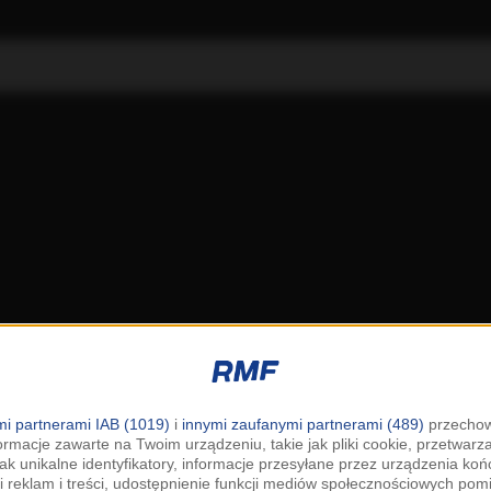
i partnerami IAB (1019)
i
innymi zaufanymi partnerami (489)
przechow
ormacje zawarte na Twoim urządzeniu, takie jak pliki cookie, przetwar
jak unikalne identyfikatory, informacje przesyłane przez urządzenia k
i reklam i treści, udostępnienie funkcji mediów społecznościowych pom