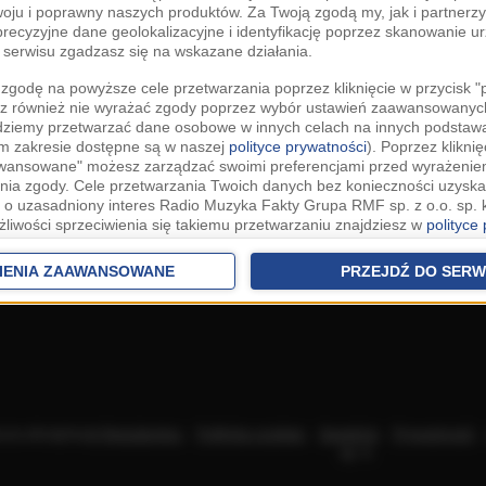
woju i poprawny naszych produktów. Za Twoją zgodą my, jak i partner
recyzyjne dane geolokalizacyjne i identyfikację poprzez skanowanie u
serwisu zgadzasz się na wskazane działania.
zgodę na powyższe cele przetwarzania poprzez kliknięcie w przycisk 
z również nie wyrażać zgody poprzez wybór ustawień zaawansowanych
dziemy przetwarzać dane osobowe w innych celach na innych podsta
ym zakresie dostępne są w naszej
polityce prywatności
). Poprzez kliknię
awansowane" możesz zarządzać swoimi preferencjami przed wyrażenie
ia zgody. Cele przetwarzania Twoich danych bez konieczności uzyska
 o uzasadniony interes Radio Muzyka Fakty Grupa RMF sp. z o.o. sp. k
żliwości sprzeciwienia się takiemu przetwarzaniu znajdziesz w
polityce
nia Twoich danych bez konieczności uzyskania Twojej zgody w oparci
ch Partnerów IAB
oraz możliwość sprzeciwienia się takiemu przetwarza
IENIA ZAAWANSOWANE
PRZEJDŹ DO SERW
aawansowanych.
rowolna i możesz ją w dowolnym momencie wycofać, zgoda będzie też
anych do naszych Zaufanych Partnerów z siedzibą w państwach trzec
szarem Gospodarczym).
awo żądania dostępu, sprostowania, usunięcia lub ograniczenia przet
 złożenia skargi do Prezesa Urzędu Ochrony Danych Osobowych. W pol
acza akceptację
Regulaminu
.
Polityka cookies
.
SpeakUp
.
Prywatność
jdziesz informacje jak wykonać swoje prawa. Szczegółowe informacje 
sp. k.
woich danych znajdują się w polityce prywatności.