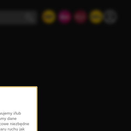
ujemy i/lub
zamy dane
ońcowe niezbędne
iaru ruchu jak