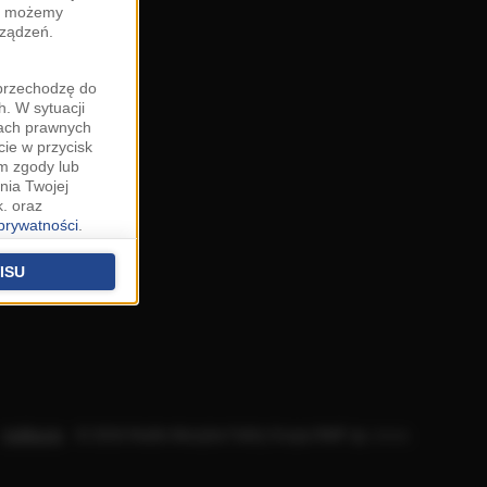
zy możemy
rządzeń.
"przechodzę do
. W sytuacji
wach prawnych
cie w przycisk
m zgody lub
nia Twojej
. oraz
 prywatności
.
u o uzasadniony
niu znajdziesz w
ISU
 podstawą
ich (poza
warzania
ityce
.
Aplikacje
.
© 2026 Radio Muzyka Fakty Grupa RMF sp. z o.o.
na temat