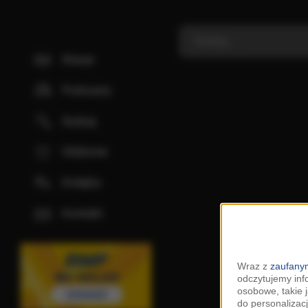
Stacje
Podcasty
Szukaj
Ulubione
Kolejka
Kontakt
Wraz z
zaufanym
odczytujemy inf
osobowe, takie 
do personalizacj