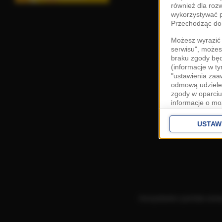
również dla roz
wykorzystywać p
Przechodząc do 
Możesz wyrazić 
serwisu", możes
braku zgody bę
(informacje w t
"ustawienia za
odmową udzielen
zgody w oparciu
informacje o mo
Cele przetwarza
interes
Zaufany
USTAW
ustawieniach z
Zgoda jest dob
przekazywania d
Europejskim Ob
Ponadto masz pr
danych, a także
Korzystanie z portalu ozn
prywatności zna
przetwarzania T