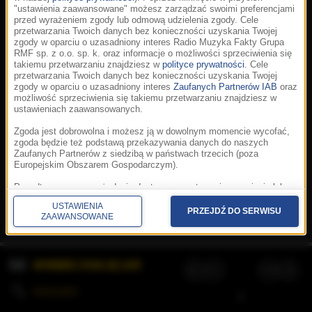
"ustawienia zaawansowane" możesz zarządzać swoimi preferencjami
przed wyrażeniem zgody lub odmową udzielenia zgody. Cele
przetwarzania Twoich danych bez konieczności uzyskania Twojej
zgody w oparciu o uzasadniony interes Radio Muzyka Fakty Grupa
RMF sp. z o.o. sp. k. oraz informacje o możliwości sprzeciwienia się
takiemu przetwarzaniu znajdziesz w
polityce prywatności
. Cele
przetwarzania Twoich danych bez konieczności uzyskania Twojej
zgody w oparciu o uzasadniony interes
Zaufanych Partnerów IAB
oraz
możliwość sprzeciwienia się takiemu przetwarzaniu znajdziesz w
ustawieniach zaawansowanych.
Zgoda jest dobrowolna i możesz ją w dowolnym momencie wycofać,
zgoda będzie też podstawą przekazywania danych do naszych
Zaufanych Partnerów z siedzibą w państwach trzecich (poza
Europejskim Obszarem Gospodarczym).
Korzystanie z portalu oznacza akceptację
Regulaminu
.
Polityka cookies
.
SpeakUp
.
Ponadto masz prawo żądania dostępu, sprostowania, usunięcia lub
Prywatność
.
Aplikacje
.
© 2026 Radio Muzyka
ograniczenia przetwarzania danych, a także złożenia skargi do
Fakty Grupa RMF sp. z o.o. sp. k.
USTAWIENIA
Prezesa Urzędu Ochrony Danych Osobowych. W polityce prywatności
PRZEJDŹ DO SERWISU
ZAAWANSOWANE
znajdziesz informacje jak wykonać swoje prawa. Szczegółowe
informacje na temat przetwarzania Twoich danych znajdują się w
polityce prywatności.
WYBIERZ STACJĘ LIVE
Administratorem tych danych jesteśmy my, czyli Radio Muzyka Fakty
Grupa RMF sp. z o.o. sp. k. z siedzibą w Krakowie, al. Waszyngtona
1.
KOLEJKA
/
Stosowanie plików cookies i innych technologii