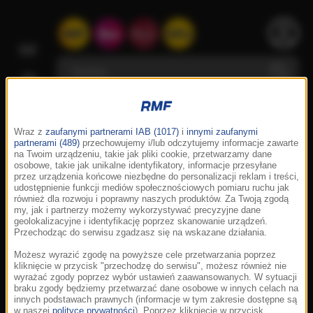
Wraz z
zaufanymi partnerami IAB (1017)
i
innymi zaufanymi
partnerami (489)
przechowujemy i/lub odczytujemy informacje zawarte
na Twoim urządzeniu, takie jak pliki cookie, przetwarzamy dane
osobowe, takie jak unikalne identyfikatory, informacje przesyłane
przez urządzenia końcowe niezbędne do personalizacji reklam i treści,
udostępnienie funkcji mediów społecznościowych pomiaru ruchu jak
również dla rozwoju i poprawny naszych produktów. Za Twoją zgodą
my, jak i partnerzy możemy wykorzystywać precyzyjne dane
geolokalizacyjne i identyfikację poprzez skanowanie urządzeń.
Przechodząc do serwisu zgadzasz się na wskazane działania.
Możesz wyrazić zgodę na powyższe cele przetwarzania poprzez
kliknięcie w przycisk "przechodzę do serwisu", możesz również nie
wyrażać zgody poprzez wybór ustawień zaawansowanych. W sytuacji
braku zgody będziemy przetwarzać dane osobowe w innych celach na
innych podstawach prawnych (informacje w tym zakresie dostępne są
w naszej
polityce prywatności
). Poprzez kliknięcie w przycisk