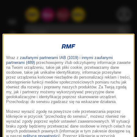
Wraz z
zaufanymi partnerami IAB (1019)
i
innymi zaufanymi
partnerami (489)
przechowujemy i/lub odczytujemy informacje zawarte
na Twoim urządzeniu, takie jak pliki cookie, przetwarzamy dane
osobowe, takie jak unikalne identyfikatory, informacje przesyłane
przez urządzenia końcowe niezbędne do personalizacji reklam i treści,
udostępnienie funkcji mediów społecznościowych pomiaru ruchu jak
również dla rozwoju i poprawny naszych produktów. Za Twoją zgodą
my, jak i partnerzy możemy wykorzystywać precyzyjne dane
geolokalizacyjne i identyfikację poprzez skanowanie urządzeń.
Przechodząc do serwisu zgadzasz się na wskazane działania.
Możesz wyrazić zgodę na powyższe cele przetwarzania poprzez
kliknięcie w przycisk "przechodzę do serwisu", możesz również nie
wyrażać zgody poprzez wybór ustawień zaawansowanych. W sytuacji
braku zgody będziemy przetwarzać dane osobowe w innych celach na
innych podstawach prawnych (informacje w tym zakresie dostępne są
w naszej
polityce prywatności
). Poprzez kliknięcie w przycisk