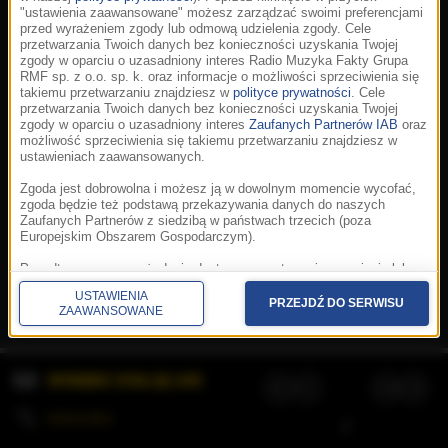
"ustawienia zaawansowane" możesz zarządzać swoimi preferencjami
przed wyrażeniem zgody lub odmową udzielenia zgody. Cele
przetwarzania Twoich danych bez konieczności uzyskania Twojej
zgody w oparciu o uzasadniony interes Radio Muzyka Fakty Grupa
RMF sp. z o.o. sp. k. oraz informacje o możliwości sprzeciwienia się
takiemu przetwarzaniu znajdziesz w
polityce prywatności
. Cele
przetwarzania Twoich danych bez konieczności uzyskania Twojej
zgody w oparciu o uzasadniony interes
Zaufanych Partnerów IAB
oraz
możliwość sprzeciwienia się takiemu przetwarzaniu znajdziesz w
ustawieniach zaawansowanych.
Zgoda jest dobrowolna i możesz ją w dowolnym momencie wycofać,
zgoda będzie też podstawą przekazywania danych do naszych
Zaufanych Partnerów z siedzibą w państwach trzecich (poza
Europejskim Obszarem Gospodarczym).
Korzystanie z portalu oznacza akceptację
Regulaminu
.
Polityka cookies
.
SpeakUp
.
Ponadto masz prawo żądania dostępu, sprostowania, usunięcia lub
Prywatność
.
Aplikacje
.
© 2026 Radio Muzyka
ograniczenia przetwarzania danych, a także złożenia skargi do
Fakty Grupa RMF sp. z o.o. sp. k.
USTAWIENIA
Prezesa Urzędu Ochrony Danych Osobowych. W polityce prywatności
PRZEJDŹ DO SERWISU
ZAAWANSOWANE
znajdziesz informacje jak wykonać swoje prawa. Szczegółowe
informacje na temat przetwarzania Twoich danych znajdują się w
polityce prywatności.
WYBIERZ STACJĘ LIVE
Administratorem tych danych jesteśmy my, czyli Radio Muzyka Fakty
Grupa RMF sp. z o.o. sp. k. z siedzibą w Krakowie, al. Waszyngtona
1.
KOLEJKA
/
Stosowanie plików cookies i innych technologii