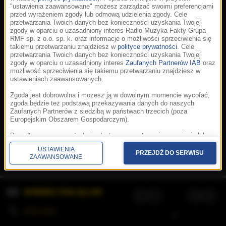
"ustawienia zaawansowane" możesz zarządzać swoimi preferencjami
przed wyrażeniem zgody lub odmową udzielenia zgody. Cele
przetwarzania Twoich danych bez konieczności uzyskania Twojej
zgody w oparciu o uzasadniony interes Radio Muzyka Fakty Grupa
RMF sp. z o.o. sp. k. oraz informacje o możliwości sprzeciwienia się
takiemu przetwarzaniu znajdziesz w
polityce prywatności
. Cele
przetwarzania Twoich danych bez konieczności uzyskania Twojej
zgody w oparciu o uzasadniony interes
Zaufanych Partnerów IAB
oraz
możliwość sprzeciwienia się takiemu przetwarzaniu znajdziesz w
ustawieniach zaawansowanych.
Zgoda jest dobrowolna i możesz ją w dowolnym momencie wycofać,
zgoda będzie też podstawą przekazywania danych do naszych
Zaufanych Partnerów z siedzibą w państwach trzecich (poza
Europejskim Obszarem Gospodarczym).
Korzystanie z portalu oznacza akceptację
Regulaminu
.
Polityka cookies
.
SpeakUp
.
Ponadto masz prawo żądania dostępu, sprostowania, usunięcia lub
Prywatność
.
Aplikacje
.
© 2026 Radio Muzyka
ograniczenia przetwarzania danych, a także złożenia skargi do
Fakty Grupa RMF sp. z o.o. sp. k.
USTAWIENIA
Prezesa Urzędu Ochrony Danych Osobowych. W polityce prywatności
PRZEJDŹ DO SERWISU
ZAAWANSOWANE
znajdziesz informacje jak wykonać swoje prawa. Szczegółowe
informacje na temat przetwarzania Twoich danych znajdują się w
polityce prywatności.
WYBIERZ STACJĘ LIVE
Administratorem tych danych jesteśmy my, czyli Radio Muzyka Fakty
Grupa RMF sp. z o.o. sp. k. z siedzibą w Krakowie, al. Waszyngtona
1.
KOLEJKA
/
Stosowanie plików cookies i innych technologii