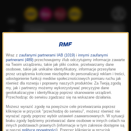
Wraz z
zaufanymi partnerami IAB (1019)
i
innymi zaufanymi
partnerami (489)
przechowujemy i/lub odczytujemy informacje zawarte
na Twoim urządzeniu, takie jak pliki cookie, przetwarzamy dane
osobowe, takie jak unikalne identyfikatory, informacje przesyłane
przez urządzenia końcowe niezbędne do personalizacji reklam i treści,
udostępnienie funkcji mediów społecznościowych pomiaru ruchu jak
również dla rozwoju i poprawny naszych produktów. Za Twoją zgodą
my, jak i partnerzy możemy wykorzystywać precyzyjne dane
geolokalizacyjne i identyfikację poprzez skanowanie urządzeń.
Przechodząc do serwisu zgadzasz się na wskazane działania.
Możesz wyrazić zgodę na powyższe cele przetwarzania poprzez
kliknięcie w przycisk "przechodzę do serwisu", możesz również nie
wyrażać zgody poprzez wybór ustawień zaawansowanych. W sytuacji
braku zgody będziemy przetwarzać dane osobowe w innych celach na
innych podstawach prawnych (informacje w tym zakresie dostępne są
w naszej
polityce prywatności
). Poprzez kliknięcie w przycisk