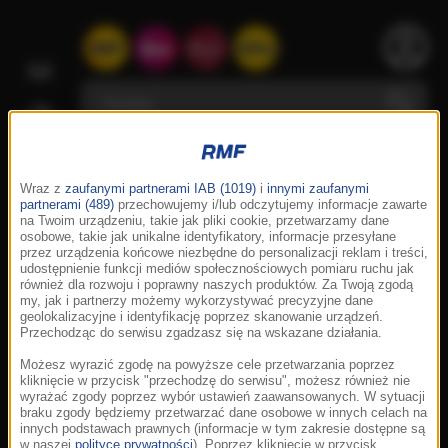
Wraz z
zaufanymi partnerami IAB (1019)
i
innymi zaufanymi
partnerami (489)
przechowujemy i/lub odczytujemy informacje zawarte
na Twoim urządzeniu, takie jak pliki cookie, przetwarzamy dane
osobowe, takie jak unikalne identyfikatory, informacje przesyłane
przez urządzenia końcowe niezbędne do personalizacji reklam i treści,
udostępnienie funkcji mediów społecznościowych pomiaru ruchu jak
również dla rozwoju i poprawny naszych produktów. Za Twoją zgodą
my, jak i partnerzy możemy wykorzystywać precyzyjne dane
geolokalizacyjne i identyfikację poprzez skanowanie urządzeń.
Przechodząc do serwisu zgadzasz się na wskazane działania.
Możesz wyrazić zgodę na powyższe cele przetwarzania poprzez
kliknięcie w przycisk "przechodzę do serwisu", możesz również nie
wyrażać zgody poprzez wybór ustawień zaawansowanych. W sytuacji
braku zgody będziemy przetwarzać dane osobowe w innych celach na
innych podstawach prawnych (informacje w tym zakresie dostępne są
w naszej
polityce prywatności
). Poprzez kliknięcie w przycisk