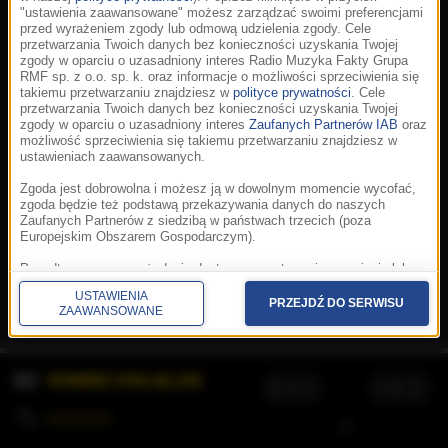
"ustawienia zaawansowane" możesz zarządzać swoimi preferencjami
przed wyrażeniem zgody lub odmową udzielenia zgody. Cele
przetwarzania Twoich danych bez konieczności uzyskania Twojej
zgody w oparciu o uzasadniony interes Radio Muzyka Fakty Grupa
RMF sp. z o.o. sp. k. oraz informacje o możliwości sprzeciwienia się
takiemu przetwarzaniu znajdziesz w
polityce prywatności
. Cele
przetwarzania Twoich danych bez konieczności uzyskania Twojej
zgody w oparciu o uzasadniony interes
Zaufanych Partnerów IAB
oraz
możliwość sprzeciwienia się takiemu przetwarzaniu znajdziesz w
ustawieniach zaawansowanych.
Zgoda jest dobrowolna i możesz ją w dowolnym momencie wycofać,
zgoda będzie też podstawą przekazywania danych do naszych
Zaufanych Partnerów z siedzibą w państwach trzecich (poza
Europejskim Obszarem Gospodarczym).
Korzystanie z portalu oznacza akceptację
Regulaminu
.
Polityka cookies
.
SpeakUp
.
Ponadto masz prawo żądania dostępu, sprostowania, usunięcia lub
Prywatność
.
Aplikacje
.
© 2026 Radio Muzyka
ograniczenia przetwarzania danych, a także złożenia skargi do
Fakty Grupa RMF sp. z o.o. sp. k.
USTAWIENIA
Prezesa Urzędu Ochrony Danych Osobowych. W polityce prywatności
PRZEJDŹ DO SERWISU
ZAAWANSOWANE
znajdziesz informacje jak wykonać swoje prawa. Szczegółowe
informacje na temat przetwarzania Twoich danych znajdują się w
polityce prywatności.
WYBIERZ STACJĘ LIVE
Administratorem tych danych jesteśmy my, czyli Radio Muzyka Fakty
Grupa RMF sp. z o.o. sp. k. z siedzibą w Krakowie, al. Waszyngtona
1.
KOLEJKA
/
Stosowanie plików cookies i innych technologii