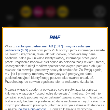
Wraz z
zaufanymi partnerami IAB (1017)
i
innymi zaufanymi
partnerami (489)
przechowujemy i/lub odczytujemy informacje zawarte
na Twoim urządzeniu, takie jak pliki cookie, przetwarzamy dane
osobowe, takie jak unikalne identyfikatory, informacje przesyłane
przez urządzenia końcowe niezbędne do personalizacji reklam i treści,
udostępnienie funkcji mediów społecznościowych pomiaru ruchu jak
również dla rozwoju i poprawny naszych produktów. Za Twoją zgodą
my, jak i partnerzy możemy wykorzystywać precyzyjne dane
geolokalizacyjne i identyfikację poprzez skanowanie urządzeń.
Przechodząc do serwisu zgadzasz się na wskazane działania.
Możesz wyrazić zgodę na powyższe cele przetwarzania poprzez
kliknięcie w przycisk "przechodzę do serwisu", możesz również nie
wyrażać zgody poprzez wybór ustawień zaawansowanych. W sytuacji
braku zgody będziemy przetwarzać dane osobowe w innych celach na
innych podstawach prawnych (informacje w tym zakresie dostępne są
w naszej
polityce prywatności
). Poprzez kliknięcie w przycisk