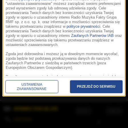
"ustawienia zaawansowane" możesz zarządzać swoimi preferencjami
przed wyrażeniem zgody lub odmową udzielenia zgody. Cele
przetwarzania Twoich danych bez konieczności uzyskania Twojej
zgody w oparciu o uzasadniony interes Radio Muzyka Fakty Grupa
RMF sp. z o.o. sp. k. oraz informacje o możliwości sprzeciwienia się
takiemu przetwarzaniu znajdziesz w
polityce prywatności
. Cele
przetwarzania Twoich danych bez konieczności uzyskania Twojej
zgody w oparciu o uzasadniony interes
Zaufanych Partnerów IAB
oraz
możliwość sprzeciwienia się takiemu przetwarzaniu znajdziesz w
ustawieniach zaawansowanych.
Zgoda jest dobrowolna i możesz ją w dowolnym momencie wycofać,
zgoda będzie też podstawą przekazywania danych do naszych
Zaufanych Partnerów z siedzibą w państwach trzecich (poza
Europejskim Obszarem Gospodarczym).
Korzystanie z portalu oznacza akceptację
Regulaminu
.
Polityka cookies
.
SpeakUp
.
Ponadto masz prawo żądania dostępu, sprostowania, usunięcia lub
Prywatność
.
Aplikacje
.
© 2026 Radio Muzyka
ograniczenia przetwarzania danych, a także złożenia skargi do
Fakty Grupa RMF sp. z o.o. sp. k.
USTAWIENIA
Prezesa Urzędu Ochrony Danych Osobowych. W polityce prywatności
PRZEJDŹ DO SERWISU
ZAAWANSOWANE
znajdziesz informacje jak wykonać swoje prawa. Szczegółowe
informacje na temat przetwarzania Twoich danych znajdują się w
polityce prywatności.
WYBIERZ STACJĘ LIVE
Administratorem tych danych jesteśmy my, czyli Radio Muzyka Fakty
Grupa RMF sp. z o.o. sp. k. z siedzibą w Krakowie, al. Waszyngtona
1.
KOLEJKA
/
Stosowanie plików cookies i innych technologii