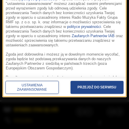
"ustawienia zaawansowane" możesz zarządzać swoimi preferencjami
przed wyrażeniem zgody lub odmową udzielenia zgody. Cele
przetwarzania Twoich danych bez konieczności uzyskania Twojej
zgody w oparciu o uzasadniony interes Radio Muzyka Fakty Grupa
RMF sp. z o.o. sp. k. oraz informacje o możliwości sprzeciwienia się
takiemu przetwarzaniu znajdziesz w
polityce prywatności
. Cele
przetwarzania Twoich danych bez konieczności uzyskania Twojej
zgody w oparciu o uzasadniony interes
Zaufanych Partnerów IAB
oraz
możliwość sprzeciwienia się takiemu przetwarzaniu znajdziesz w
ustawieniach zaawansowanych.
Zgoda jest dobrowolna i możesz ją w dowolnym momencie wycofać,
zgoda będzie też podstawą przekazywania danych do naszych
Zaufanych Partnerów z siedzibą w państwach trzecich (poza
Europejskim Obszarem Gospodarczym).
Korzystanie z portalu oznacza akceptację
Regulaminu
.
Polityka cookies
.
SpeakUp
.
Ponadto masz prawo żądania dostępu, sprostowania, usunięcia lub
Prywatność
.
Aplikacje
.
© 2026 Radio Muzyka
ograniczenia przetwarzania danych, a także złożenia skargi do
Fakty Grupa RMF sp. z o.o. sp. k.
USTAWIENIA
Prezesa Urzędu Ochrony Danych Osobowych. W polityce prywatności
PRZEJDŹ DO SERWISU
ZAAWANSOWANE
znajdziesz informacje jak wykonać swoje prawa. Szczegółowe
informacje na temat przetwarzania Twoich danych znajdują się w
polityce prywatności.
WYBIERZ STACJĘ LIVE
Administratorem tych danych jesteśmy my, czyli Radio Muzyka Fakty
Grupa RMF sp. z o.o. sp. k. z siedzibą w Krakowie, al. Waszyngtona
1.
KOLEJKA
/
Stosowanie plików cookies i innych technologii