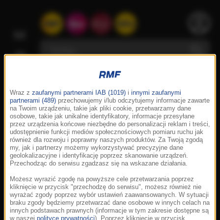
Wraz z
zaufanymi partnerami IAB (1019)
i
innymi zaufanymi
partnerami (489)
przechowujemy i/lub odczytujemy informacje zawarte
na Twoim urządzeniu, takie jak pliki cookie, przetwarzamy dane
osobowe, takie jak unikalne identyfikatory, informacje przesyłane
przez urządzenia końcowe niezbędne do personalizacji reklam i treści,
udostępnienie funkcji mediów społecznościowych pomiaru ruchu jak
również dla rozwoju i poprawny naszych produktów. Za Twoją zgodą
my, jak i partnerzy możemy wykorzystywać precyzyjne dane
geolokalizacyjne i identyfikację poprzez skanowanie urządzeń.
Przechodząc do serwisu zgadzasz się na wskazane działania.
Możesz wyrazić zgodę na powyższe cele przetwarzania poprzez
kliknięcie w przycisk "przechodzę do serwisu", możesz również nie
wyrażać zgody poprzez wybór ustawień zaawansowanych. W sytuacji
braku zgody będziemy przetwarzać dane osobowe w innych celach na
innych podstawach prawnych (informacje w tym zakresie dostępne są
w naszej
polityce prywatności
). Poprzez kliknięcie w przycisk