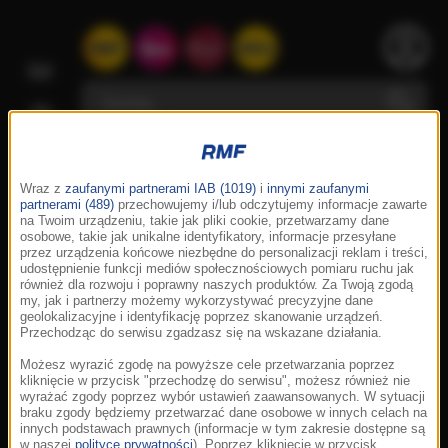
Wraz z
zaufanymi partnerami IAB (1019)
i
innymi zaufanymi
partnerami (489)
przechowujemy i/lub odczytujemy informacje zawarte
na Twoim urządzeniu, takie jak pliki cookie, przetwarzamy dane
osobowe, takie jak unikalne identyfikatory, informacje przesyłane
przez urządzenia końcowe niezbędne do personalizacji reklam i treści,
udostępnienie funkcji mediów społecznościowych pomiaru ruchu jak
również dla rozwoju i poprawny naszych produktów. Za Twoją zgodą
my, jak i partnerzy możemy wykorzystywać precyzyjne dane
geolokalizacyjne i identyfikację poprzez skanowanie urządzeń.
Przechodząc do serwisu zgadzasz się na wskazane działania.
Możesz wyrazić zgodę na powyższe cele przetwarzania poprzez
kliknięcie w przycisk "przechodzę do serwisu", możesz również nie
wyrażać zgody poprzez wybór ustawień zaawansowanych. W sytuacji
braku zgody będziemy przetwarzać dane osobowe w innych celach na
innych podstawach prawnych (informacje w tym zakresie dostępne są
w naszej
polityce prywatności
). Poprzez kliknięcie w przycisk