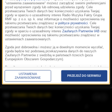
"ustawienia zaawansowane" możesz zarządzać swoimi preferencjami
przed wyrażeniem zgody lub odmową udzielenia zgody. Cele
przetwarzania Twoich danych bez konieczności uzyskania Twojej
zgody w oparciu o uzasadniony interes Radio Muzyka Fakty Grupa
RMF sp. z o.o. sp. k. oraz informacje o możliwości sprzeciwienia się
takiemu przetwarzaniu znajdziesz w
polityce prywatności
. Cele
przetwarzania Twoich danych bez konieczności uzyskania Twojej
zgody w oparciu o uzasadniony interes
Zaufanych Partnerów IAB
oraz
możliwość sprzeciwienia się takiemu przetwarzaniu znajdziesz w
ustawieniach zaawansowanych.
Zgoda jest dobrowolna i możesz ją w dowolnym momencie wycofać,
zgoda będzie też podstawą przekazywania danych do naszych
Zaufanych Partnerów z siedzibą w państwach trzecich (poza
Europejskim Obszarem Gospodarczym).
Korzystanie z portalu oznacza akceptację
Regulaminu
.
Polityka cookies
.
SpeakUp
.
Ponadto masz prawo żądania dostępu, sprostowania, usunięcia lub
Prywatność
.
Aplikacje
.
© 2026 Radio Muzyka
ograniczenia przetwarzania danych, a także złożenia skargi do
Fakty Grupa RMF sp. z o.o. sp. k.
USTAWIENIA
Prezesa Urzędu Ochrony Danych Osobowych. W polityce prywatności
PRZEJDŹ DO SERWISU
ZAAWANSOWANE
znajdziesz informacje jak wykonać swoje prawa. Szczegółowe
informacje na temat przetwarzania Twoich danych znajdują się w
polityce prywatności.
WYBIERZ STACJĘ LIVE
Administratorem tych danych jesteśmy my, czyli Radio Muzyka Fakty
Grupa RMF sp. z o.o. sp. k. z siedzibą w Krakowie, al. Waszyngtona
1.
KOLEJKA
/
Stosowanie plików cookies i innych technologii