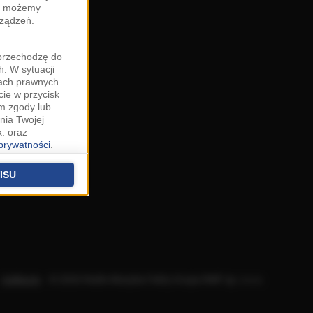
zy możemy
rządzeń.
"przechodzę do
. W sytuacji
wach prawnych
cie w przycisk
m zgody lub
nia Twojej
. oraz
 prywatności
.
u o uzasadniony
niu znajdziesz w
ISU
 podstawą
ich (poza
warzania
ityce
.
Aplikacje
.
© 2026 Radio Muzyka Fakty Grupa RMF sp. z o.o.
na temat