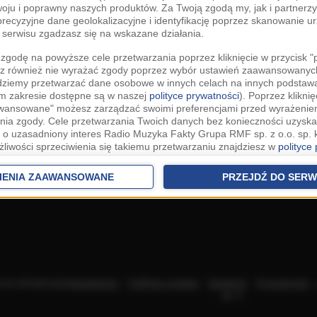
woju i poprawny naszych produktów. Za Twoją zgodą my, jak i partner
recyzyjne dane geolokalizacyjne i identyfikację poprzez skanowanie u
serwisu zgadzasz się na wskazane działania.
zgodę na powyższe cele przetwarzania poprzez kliknięcie w przycisk 
z również nie wyrażać zgody poprzez wybór ustawień zaawansowanych
dziemy przetwarzać dane osobowe w innych celach na innych podsta
ym zakresie dostępne są w naszej
polityce prywatności
). Poprzez kliknię
awansowane" możesz zarządzać swoimi preferencjami przed wyrażenie
ia zgody. Cele przetwarzania Twoich danych bez konieczności uzyska
 o uzasadniony interes Radio Muzyka Fakty Grupa RMF sp. z o.o. sp. k
żliwości sprzeciwienia się takiemu przetwarzaniu znajdziesz w
polityce
nia Twoich danych bez konieczności uzyskania Twojej zgody w oparci
ch Partnerów IAB
oraz możliwość sprzeciwienia się takiemu przetwarza
IENIA ZAAWANSOWANE
PRZEJDŹ DO SERW
aawansowanych.
rowolna i możesz ją w dowolnym momencie wycofać, zgoda będzie też
anych do naszych Zaufanych Partnerów z siedzibą w państwach trzec
szarem Gospodarczym).
awo żądania dostępu, sprostowania, usunięcia lub ograniczenia przet
 złożenia skargi do Prezesa Urzędu Ochrony Danych Osobowych. W pol
acza akceptację
Regulaminu
.
Polityka cookies
.
SpeakUp
.
Prywatność
jdziesz informacje jak wykonać swoje prawa. Szczegółowe informacje 
sp. k.
woich danych znajdują się w polityce prywatności.