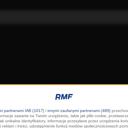
i partnerami IAB (1017)
i
innymi zaufanymi partnerami (489)
przechow
ormacje zawarte na Twoim urządzeniu, takie jak pliki cookie, przetwar
jak unikalne identyfikatory, informacje przesyłane przez urządzenia k
i reklam i treści, udostępnienie funkcji mediów społecznościowych pom