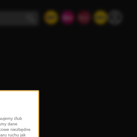
ujemy i/lub
zamy dane
ońcowe niezbędne
iaru ruchu jak