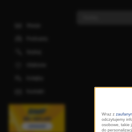
Stacje
Podcasty
Szukaj
Ulubione
Kolejka
Kontakt
Wraz z
zaufanym
odczytujemy inf
osobowe, takie 
do personalizacj