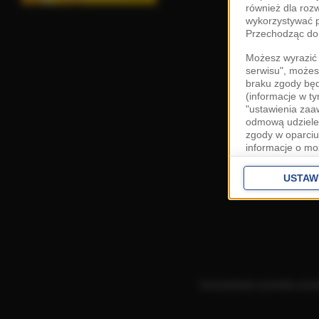
również dla roz
wykorzystywać p
Przechodząc do 
Możesz wyrazić 
serwisu", możes
braku zgody bę
(informacje w t
"ustawienia za
odmową udzielen
zgody w oparciu
informacje o mo
Cele przetwarza
interes
Zaufany
USTAW
ustawieniach z
Zgoda jest dob
przekazywania d
Europejskim Ob
Ponadto masz pr
danych, a także
Korzystanie z portalu ozn
prywatności zna
przetwarzania T