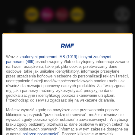
Wraz z
zaufanymi partnerami IAB (1019)
i
innymi zaufanymi
partnerami (489)
przechowujemy i/lub odczytujemy informacje zawarte
na Twoim urządzeniu, takie jak pliki cookie, przetwarzamy dane
osobowe, takie jak unikalne identyfikatory, informacje przesyłane
przez urządzenia końcowe niezbędne do personalizacji reklam i treści,
udostępnienie funkcji mediów społecznościowych pomiaru ruchu jak
również dla rozwoju i poprawny naszych produktów. Za Twoją zgodą
my, jak i partnerzy możemy wykorzystywać precyzyjne dane
geolokalizacyjne i identyfikację poprzez skanowanie urządzeń.
Przechodząc do serwisu zgadzasz się na wskazane działania.
Możesz wyrazić zgodę na powyższe cele przetwarzania poprzez
kliknięcie w przycisk "przechodzę do serwisu", możesz również nie
wyrażać zgody poprzez wybór ustawień zaawansowanych. W sytuacji
braku zgody będziemy przetwarzać dane osobowe w innych celach na
innych podstawach prawnych (informacje w tym zakresie dostępne są
w naszej
polityce prywatności
). Poprzez kliknięcie w przycisk