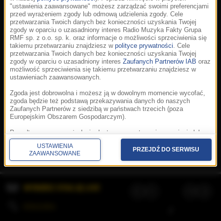
"ustawienia zaawansowane" możesz zarządzać swoimi preferencjami
przed wyrażeniem zgody lub odmową udzielenia zgody. Cele
przetwarzania Twoich danych bez konieczności uzyskania Twojej
zgody w oparciu o uzasadniony interes Radio Muzyka Fakty Grupa
RMF sp. z o.o. sp. k. oraz informacje o możliwości sprzeciwienia się
takiemu przetwarzaniu znajdziesz w
polityce prywatności
. Cele
przetwarzania Twoich danych bez konieczności uzyskania Twojej
zgody w oparciu o uzasadniony interes
Zaufanych Partnerów IAB
oraz
możliwość sprzeciwienia się takiemu przetwarzaniu znajdziesz w
ustawieniach zaawansowanych.
Zgoda jest dobrowolna i możesz ją w dowolnym momencie wycofać,
zgoda będzie też podstawą przekazywania danych do naszych
Zaufanych Partnerów z siedzibą w państwach trzecich (poza
Europejskim Obszarem Gospodarczym).
Korzystanie z portalu oznacza akceptację
Regulaminu
.
Polityka cookies
.
SpeakUp
.
Ponadto masz prawo żądania dostępu, sprostowania, usunięcia lub
Prywatność
.
Aplikacje
.
© 2026 Radio Muzyka
ograniczenia przetwarzania danych, a także złożenia skargi do
Fakty Grupa RMF sp. z o.o. sp. k.
USTAWIENIA
Prezesa Urzędu Ochrony Danych Osobowych. W polityce prywatności
PRZEJDŹ DO SERWISU
ZAAWANSOWANE
znajdziesz informacje jak wykonać swoje prawa. Szczegółowe
informacje na temat przetwarzania Twoich danych znajdują się w
polityce prywatności.
WYBIERZ STACJĘ LIVE
Administratorem tych danych jesteśmy my, czyli Radio Muzyka Fakty
Grupa RMF sp. z o.o. sp. k. z siedzibą w Krakowie, al. Waszyngtona
1.
KOLEJKA
/
Stosowanie plików cookies i innych technologii