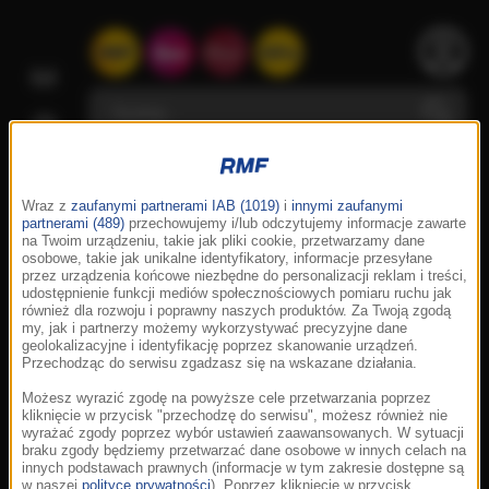
Wraz z
zaufanymi partnerami IAB (1019)
i
innymi zaufanymi
partnerami (489)
przechowujemy i/lub odczytujemy informacje zawarte
na Twoim urządzeniu, takie jak pliki cookie, przetwarzamy dane
osobowe, takie jak unikalne identyfikatory, informacje przesyłane
przez urządzenia końcowe niezbędne do personalizacji reklam i treści,
udostępnienie funkcji mediów społecznościowych pomiaru ruchu jak
również dla rozwoju i poprawny naszych produktów. Za Twoją zgodą
my, jak i partnerzy możemy wykorzystywać precyzyjne dane
geolokalizacyjne i identyfikację poprzez skanowanie urządzeń.
Przechodząc do serwisu zgadzasz się na wskazane działania.
Możesz wyrazić zgodę na powyższe cele przetwarzania poprzez
kliknięcie w przycisk "przechodzę do serwisu", możesz również nie
wyrażać zgody poprzez wybór ustawień zaawansowanych. W sytuacji
braku zgody będziemy przetwarzać dane osobowe w innych celach na
innych podstawach prawnych (informacje w tym zakresie dostępne są
w naszej
polityce prywatności
). Poprzez kliknięcie w przycisk