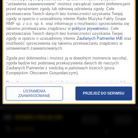
"ustawienia zaawansowane" możesz zarządzać swoimi preferencjami
przed wyrażeniem zgody lub odmową udzielenia zgody. Cele
przetwarzania Twoich danych bez konieczności uzyskania Twojej
zgody w oparciu o uzasadniony interes Radio Muzyka Fakty Grupa
RMF sp. z o.o. sp. k. oraz informacje o możliwości sprzeciwienia się
takiemu przetwarzaniu znajdziesz w
polityce prywatności
. Cele
przetwarzania Twoich danych bez konieczności uzyskania Twojej
zgody w oparciu o uzasadniony interes
Zaufanych Partnerów IAB
oraz
możliwość sprzeciwienia się takiemu przetwarzaniu znajdziesz w
ustawieniach zaawansowanych.
Zgoda jest dobrowolna i możesz ją w dowolnym momencie wycofać,
zgoda będzie też podstawą przekazywania danych do naszych
Zaufanych Partnerów z siedzibą w państwach trzecich (poza
Europejskim Obszarem Gospodarczym).
Korzystanie z portalu oznacza akceptację
Regulaminu
.
Polityka cookies
.
SpeakUp
.
Ponadto masz prawo żądania dostępu, sprostowania, usunięcia lub
Prywatność
.
Aplikacje
.
© 2026 Radio Muzyka
ograniczenia przetwarzania danych, a także złożenia skargi do
Fakty Grupa RMF sp. z o.o. sp. k.
USTAWIENIA
Prezesa Urzędu Ochrony Danych Osobowych. W polityce prywatności
PRZEJDŹ DO SERWISU
ZAAWANSOWANE
znajdziesz informacje jak wykonać swoje prawa. Szczegółowe
informacje na temat przetwarzania Twoich danych znajdują się w
polityce prywatności.
WYBIERZ STACJĘ LIVE
Administratorem tych danych jesteśmy my, czyli Radio Muzyka Fakty
Grupa RMF sp. z o.o. sp. k. z siedzibą w Krakowie, al. Waszyngtona
1.
KOLEJKA
/
Stosowanie plików cookies i innych technologii