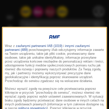
Wraz z
zaufanymi partnerami IAB (1019)
i
innymi zaufanymi
partnerami (489)
przechowujemy i/lub odczytujemy informacje zawarte
na Twoim urządzeniu, takie jak pliki cookie, przetwarzamy dane
osobowe, takie jak unikalne identyfikatory, informacje przesyłane
przez urządzenia końcowe niezbędne do personalizacji reklam i treści,
udostępnienie funkcji mediów społecznościowych pomiaru ruchu jak
również dla rozwoju i poprawny naszych produktów. Za Twoją zgodą
my, jak i partnerzy możemy wykorzystywać precyzyjne dane
geolokalizacyjne i identyfikację poprzez skanowanie urządzeń.
Przechodząc do serwisu zgadzasz się na wskazane działania.
Możesz wyrazić zgodę na powyższe cele przetwarzania poprzez
kliknięcie w przycisk "przechodzę do serwisu", możesz również nie
wyrażać zgody poprzez wybór ustawień zaawansowanych. W sytuacji
braku zgody będziemy przetwarzać dane osobowe w innych celach na
innych podstawach prawnych (informacje w tym zakresie dostępne są
w naszej
polityce prywatności
). Poprzez kliknięcie w przycisk