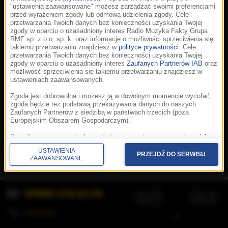
"ustawienia zaawansowane" możesz zarządzać swoimi preferencjami
przed wyrażeniem zgody lub odmową udzielenia zgody. Cele
przetwarzania Twoich danych bez konieczności uzyskania Twojej
zgody w oparciu o uzasadniony interes Radio Muzyka Fakty Grupa
RMF sp. z o.o. sp. k. oraz informacje o możliwości sprzeciwienia się
takiemu przetwarzaniu znajdziesz w
polityce prywatności
. Cele
przetwarzania Twoich danych bez konieczności uzyskania Twojej
zgody w oparciu o uzasadniony interes
Zaufanych Partnerów IAB
oraz
możliwość sprzeciwienia się takiemu przetwarzaniu znajdziesz w
ustawieniach zaawansowanych.
Zgoda jest dobrowolna i możesz ją w dowolnym momencie wycofać,
zgoda będzie też podstawą przekazywania danych do naszych
Zaufanych Partnerów z siedzibą w państwach trzecich (poza
Europejskim Obszarem Gospodarczym).
Korzystanie z portalu oznacza akceptację
Regulaminu
.
Polityka cookies
.
SpeakUp
.
Ponadto masz prawo żądania dostępu, sprostowania, usunięcia lub
Prywatność
.
Aplikacje
.
© 2026 Radio Muzyka
ograniczenia przetwarzania danych, a także złożenia skargi do
Fakty Grupa RMF sp. z o.o. sp. k.
USTAWIENIA
Prezesa Urzędu Ochrony Danych Osobowych. W polityce prywatności
PRZEJDŹ DO SERWISU
ZAAWANSOWANE
znajdziesz informacje jak wykonać swoje prawa. Szczegółowe
informacje na temat przetwarzania Twoich danych znajdują się w
polityce prywatności.
WYBIERZ STACJĘ LIVE
Administratorem tych danych jesteśmy my, czyli Radio Muzyka Fakty
Grupa RMF sp. z o.o. sp. k. z siedzibą w Krakowie, al. Waszyngtona
1.
KOLEJKA
/
Stosowanie plików cookies i innych technologii