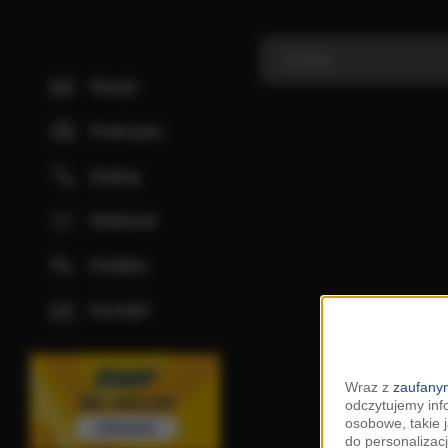
Stacje
Podcasty
Szukaj
Ulubione
Kolejka
Kontakt
Wraz z
zaufanym
odczytujemy inf
osobowe, takie 
do personalizacj