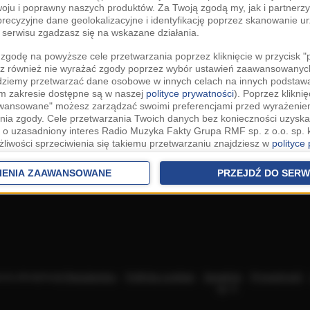
woju i poprawny naszych produktów. Za Twoją zgodą my, jak i partner
recyzyjne dane geolokalizacyjne i identyfikację poprzez skanowanie u
serwisu zgadzasz się na wskazane działania.
zgodę na powyższe cele przetwarzania poprzez kliknięcie w przycisk 
z również nie wyrażać zgody poprzez wybór ustawień zaawansowanych
dziemy przetwarzać dane osobowe w innych celach na innych podsta
ym zakresie dostępne są w naszej
polityce prywatności
). Poprzez kliknię
awansowane" możesz zarządzać swoimi preferencjami przed wyrażenie
ia zgody. Cele przetwarzania Twoich danych bez konieczności uzyska
 o uzasadniony interes Radio Muzyka Fakty Grupa RMF sp. z o.o. sp. k
żliwości sprzeciwienia się takiemu przetwarzaniu znajdziesz w
polityce
nia Twoich danych bez konieczności uzyskania Twojej zgody w oparci
ch Partnerów IAB
oraz możliwość sprzeciwienia się takiemu przetwarza
IENIA ZAAWANSOWANE
PRZEJDŹ DO SERW
aawansowanych.
rowolna i możesz ją w dowolnym momencie wycofać, zgoda będzie też
anych do naszych Zaufanych Partnerów z siedzibą w państwach trzec
szarem Gospodarczym).
awo żądania dostępu, sprostowania, usunięcia lub ograniczenia przet
 złożenia skargi do Prezesa Urzędu Ochrony Danych Osobowych. W pol
acza akceptację
Regulaminu
.
Polityka cookies
.
SpeakUp
.
Prywatność
jdziesz informacje jak wykonać swoje prawa. Szczegółowe informacje 
sp. k.
woich danych znajdują się w polityce prywatności.