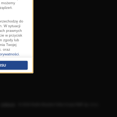
zy możemy
rządzeń.
"przechodzę do
. W sytuacji
wach prawnych
cie w przycisk
m zgody lub
nia Twojej
. oraz
 prywatności
.
u o uzasadniony
niu znajdziesz w
ISU
 podstawą
ich (poza
warzania
ityce
.
Aplikacje
.
© 2026 Radio Muzyka Fakty Grupa RMF sp. z o.o.
na temat