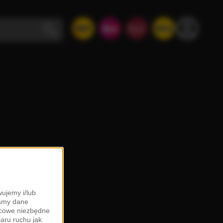
ujemy i/lub
zamy dane
ońcowe niezbędne
iaru ruchu jak