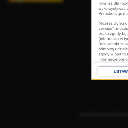
również dla roz
wykorzystywać p
Przechodząc do 
Możesz wyrazić 
serwisu", możes
braku zgody bę
(informacje w t
"ustawienia za
odmową udzielen
zgody w oparciu
informacje o mo
Cele przetwarza
interes
Zaufany
USTAW
ustawieniach z
Zgoda jest dob
przekazywania d
Europejskim Ob
Ponadto masz pr
danych, a także
Korzystanie z portalu ozn
prywatności zna
przetwarzania T