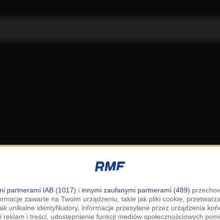
i partnerami IAB (1017)
i
innymi zaufanymi partnerami (489)
przechow
ormacje zawarte na Twoim urządzeniu, takie jak pliki cookie, przetwar
jak unikalne identyfikatory, informacje przesyłane przez urządzenia k
i reklam i treści, udostępnienie funkcji mediów społecznościowych pom