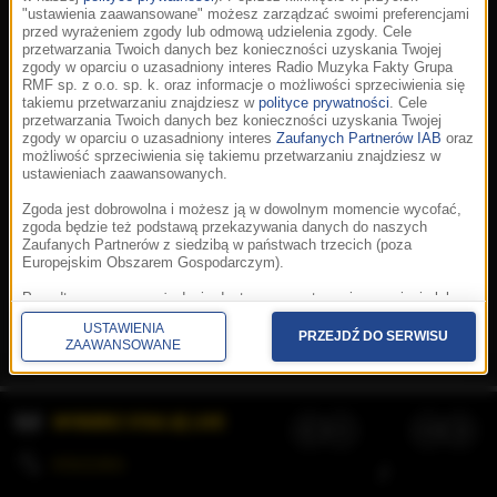
"ustawienia zaawansowane" możesz zarządzać swoimi preferencjami
przed wyrażeniem zgody lub odmową udzielenia zgody. Cele
przetwarzania Twoich danych bez konieczności uzyskania Twojej
zgody w oparciu o uzasadniony interes Radio Muzyka Fakty Grupa
RMF sp. z o.o. sp. k. oraz informacje o możliwości sprzeciwienia się
takiemu przetwarzaniu znajdziesz w
polityce prywatności
. Cele
przetwarzania Twoich danych bez konieczności uzyskania Twojej
zgody w oparciu o uzasadniony interes
Zaufanych Partnerów IAB
oraz
możliwość sprzeciwienia się takiemu przetwarzaniu znajdziesz w
ustawieniach zaawansowanych.
Zgoda jest dobrowolna i możesz ją w dowolnym momencie wycofać,
zgoda będzie też podstawą przekazywania danych do naszych
Zaufanych Partnerów z siedzibą w państwach trzecich (poza
Europejskim Obszarem Gospodarczym).
Korzystanie z portalu oznacza akceptację
Regulaminu
.
Polityka cookies
.
SpeakUp
.
Ponadto masz prawo żądania dostępu, sprostowania, usunięcia lub
Prywatność
.
Aplikacje
.
© 2026 Radio Muzyka
ograniczenia przetwarzania danych, a także złożenia skargi do
Fakty Grupa RMF sp. z o.o. sp. k.
USTAWIENIA
Prezesa Urzędu Ochrony Danych Osobowych. W polityce prywatności
PRZEJDŹ DO SERWISU
ZAAWANSOWANE
znajdziesz informacje jak wykonać swoje prawa. Szczegółowe
informacje na temat przetwarzania Twoich danych znajdują się w
polityce prywatności.
WYBIERZ STACJĘ LIVE
Administratorem tych danych jesteśmy my, czyli Radio Muzyka Fakty
Grupa RMF sp. z o.o. sp. k. z siedzibą w Krakowie, al. Waszyngtona
1.
KOLEJKA
/
Stosowanie plików cookies i innych technologii