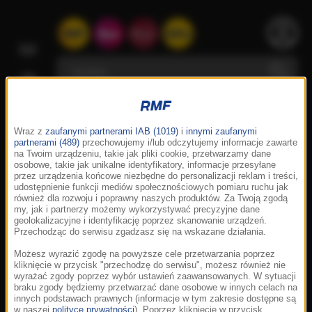
Wraz z
zaufanymi partnerami IAB (1019)
i
innymi zaufanymi
partnerami (489)
przechowujemy i/lub odczytujemy informacje zawarte
na Twoim urządzeniu, takie jak pliki cookie, przetwarzamy dane
osobowe, takie jak unikalne identyfikatory, informacje przesyłane
przez urządzenia końcowe niezbędne do personalizacji reklam i treści,
udostępnienie funkcji mediów społecznościowych pomiaru ruchu jak
również dla rozwoju i poprawny naszych produktów. Za Twoją zgodą
my, jak i partnerzy możemy wykorzystywać precyzyjne dane
geolokalizacyjne i identyfikację poprzez skanowanie urządzeń.
Przechodząc do serwisu zgadzasz się na wskazane działania.
Możesz wyrazić zgodę na powyższe cele przetwarzania poprzez
kliknięcie w przycisk "przechodzę do serwisu", możesz również nie
wyrażać zgody poprzez wybór ustawień zaawansowanych. W sytuacji
braku zgody będziemy przetwarzać dane osobowe w innych celach na
innych podstawach prawnych (informacje w tym zakresie dostępne są
w naszej
polityce prywatności
). Poprzez kliknięcie w przycisk