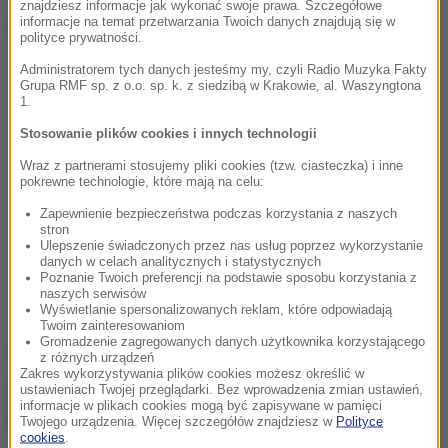
znajdziesz informacje jak wykonać swoje prawa. Szczegółowe
informacje na temat przetwarzania Twoich danych znajdują się w
Dalsza część artykułu pod materiałem video:
polityce prywatności.
Administratorem tych danych jesteśmy my, czyli Radio Muzyka Fakty
Grupa RMF sp. z o.o. sp. k. z siedzibą w Krakowie, al. Waszyngtona
1.
Stosowanie plików cookies i innych technologii
Wraz z partnerami stosujemy pliki cookies (tzw. ciasteczka) i inne
pokrewne technologie, które mają na celu:
Zapewnienie bezpieczeństwa podczas korzystania z naszych
stron
Ulepszenie świadczonych przez nas usług poprzez wykorzystanie
danych w celach analitycznych i statystycznych
Poznanie Twoich preferencji na podstawie sposobu korzystania z
naszych serwisów
Wyświetlanie spersonalizowanych reklam, które odpowiadają
Twoim zainteresowaniom
Gromadzenie zagregowanych danych użytkownika korzystającego
"Desperacko potrzebny jest
z różnych urządzeń
Zakres wykorzystywania plików cookies możesz określić w
amerykański pakiet pomocy dla
ustawieniach Twojej przeglądarki. Bez wprowadzenia zmian ustawień,
informacje w plikach cookies mogą być zapisywane w pamięci
Ukrainy"
Twojego urządzenia. Więcej szczegółów znajdziesz w
Polityce
cookies
.