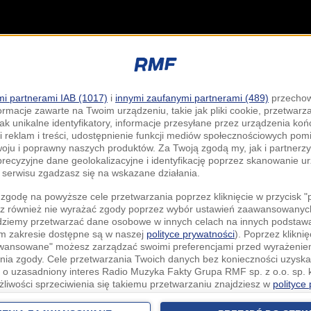
i partnerami IAB (1017)
i
innymi zaufanymi partnerami (489)
przechow
ormacje zawarte na Twoim urządzeniu, takie jak pliki cookie, przetwar
jak unikalne identyfikatory, informacje przesyłane przez urządzenia k
i reklam i treści, udostępnienie funkcji mediów społecznościowych pom
woju i poprawny naszych produktów. Za Twoją zgodą my, jak i partner
recyzyjne dane geolokalizacyjne i identyfikację poprzez skanowanie u
serwisu zgadzasz się na wskazane działania.
zgodę na powyższe cele przetwarzania poprzez kliknięcie w przycisk 
z również nie wyrażać zgody poprzez wybór ustawień zaawansowanych
 powrót po 100 latach.
Ogrzewa się najszybciej na
dziemy przetwarzać dane osobowe w innych celach na innych podsta
kły gatunek uchwycony
świecie. Dlaczego Europa je
ym zakresie dostępne są w naszej
polityce prywatności
). Poprzez kliknię
fotopułapkę
sercem klimatycznego kryz
awansowane" możesz zarządzać swoimi preferencjami przed wyrażenie
ia zgody. Cele przetwarzania Twoich danych bez konieczności uzyska
 o uzasadniony interes Radio Muzyka Fakty Grupa RMF sp. z o.o. sp. k
żliwości sprzeciwienia się takiemu przetwarzaniu znajdziesz w
polityce
nia Twoich danych bez konieczności uzyskania Twojej zgody w oparci
ch Partnerów IAB
oraz możliwość sprzeciwienia się takiemu przetwarza