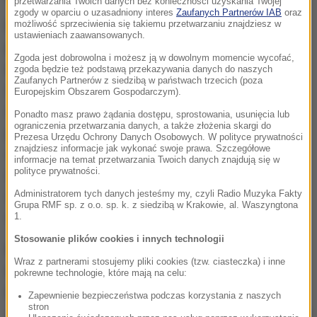
przetwarzania Twoich danych bez konieczności uzyskania Twojej
zgody w oparciu o uzasadniony interes
Zaufanych Partnerów IAB
oraz
Mam pomysł realizacji "Paktu na rzecz zdrowia" -
możliwość sprzeciwienia się takiemu przetwarzaniu znajdziesz w
ustawieniach zaawansowanych.
powiedział Władysław Kosiniak-Kamysz w
Zgoda jest dobrowolna i możesz ją w dowolnym momencie wycofać,
internetowej części Porannej rozmowy w RMF FM.
zgoda będzie też podstawą przekazywania danych do naszych
Zaufanych Partnerów z siedzibą w państwach trzecich (poza
Po pierwsze - zwiększenie finansowania do, co
Europejskim Obszarem Gospodarczym).
najmniej, 6,8 proc. PKB. I skąd? Od razu mówię - 50
Ponadto masz prawo żądania dostępu, sprostowania, usunięcia lub
ograniczenia przetwarzania danych, a także złożenia skargi do
proc. z akcyzy na alkohol i papierosy powinno pójść,
Prezesa Urzędu Ochrony Danych Osobowych. W polityce prywatności
znajdziesz informacje jak wykonać swoje prawa. Szczegółowe
szczególnie na walkę z chorobami onkologicznymi.
informacje na temat przetwarzania Twoich danych znajdują się w
polityce prywatności.
Druga sprawa - przesunięcie 2 proc. składki rentowej,
to jest też ponad 10 mld zł. Bo spadła liczba
Administratorem tych danych jesteśmy my, czyli Radio Muzyka Fakty
Grupa RMF sp. z o.o. sp. k. z siedzibą w Krakowie, al. Waszyngtona
rencistów
- dodał kandydat PSL na prezydenta.
1.
Stosowanie plików cookies i innych technologii
Robert Mazurek zapytał swojego gościa, czy
Wraz z partnerami stosujemy pliki cookies (tzw. ciasteczka) i inne
wprowadzi, zgodnie z obietnicą wyborczą, embargo
pokrewne technologie, które mają na celu:
na rosyjski węgiel.
Tak. To będzie realizacja
Zapewnienie bezpieczeństwa podczas korzystania z naszych
stron
zapowiedzi PiS-u, której nie zrealizowali. Na poziomie