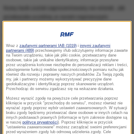
Nowy łazik został zaprezentowany we wtorek. Jak
przekazała uczelnia, w swoim najnowszym
projekcie nasi
młodzi konstruktorzy poprawili m.in.
zakres ruchu manipulatora,
zmienili silniki w kołach
i dodali zdejmowane panele boczne.
Wraz z
zaufanymi partnerami IAB (1019)
i
innymi zaufanymi
partnerami (489)
przechowujemy i/lub odczytujemy informacje zawarte
na Twoim urządzeniu, takie jak pliki cookie, przetwarzamy dane
Przede wszystkim
przebudowaliśmy całkowicie
osobowe, takie jak unikalne identyfikatory, informacje przesyłane
przez urządzenia końcowe niezbędne do personalizacji reklam i treści,
moduł jezdny.
W porównaniu do łazika Scorpio 7
udostępnienie funkcji mediów społecznościowych pomiaru ruchu jak
również dla rozwoju i poprawny naszych produktów. Za Twoją zgodą
został on ulepszony i zmodyfikowany, tak, żeby był
my, jak i partnerzy możemy wykorzystywać precyzyjne dane
lżejszy i bardziej wytrzymały
. Liczymy na to, że
geolokalizacyjne i identyfikację poprzez skanowanie urządzeń.
Przechodząc do serwisu zgadzasz się na wskazane działania.
będzie lepiej trawersował ze wzglądu na to, że
Możesz wyrazić zgodę na powyższe cele przetwarzania poprzez
zwiększyliśmy prześwit.
Zmieniliśmy też opony
więc
kliknięcie w przycisk "przechodzę do serwisu", możesz również nie
wyrażać zgody poprzez wybór ustawień zaawansowanych. W sytuacji
będzie łatwiej pokonywał ścieżki niż dotychczas
-
braku zgody będziemy przetwarzać dane osobowe w innych celach na
innych podstawach prawnych (informacje w tym zakresie dostępne są
mówi Michał Wnuk, wiceprezes Koła Naukowego
w naszej
polityce prywatności
). Poprzez kliknięcie w przycisk
"ustawienia zaawansowane" możesz zarządzać swoimi preferencjami
Off-Road.
przed wyrażeniem zgody lub odmową udzielenia zgody. Cele