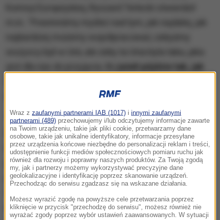
Komisji Europejskiej, Ryszard Terlecki stwierdził
m.in.: "Powinniśmy myśleć nad tym, jak najdalej, jak
najbardziej możemy współpracować, żebyśmy
wszyscy byli w Unii, ale żeby ta Unia była taka, jaka
jest dla nas do przyjęcia. Bo
jeżeli pójdzie tak, jak
się zanosi, że pójdzie, to musimy szukać
rozwiązań drastycznych".
Wraz z
zaufanymi partnerami IAB (1017)
i
innymi zaufanymi
"Brytyjczycy pokazali, że dyktatura brukselskiej
partnerami (489)
przechowujemy i/lub odczytujemy informacje zawarte
na Twoim urządzeniu, takie jak pliki cookie, przetwarzamy dane
biurokracji im nie odpowiada i się odwrócili i wyszli" -
osobowe, takie jak unikalne identyfikatory, informacje przesyłane
przez urządzenia końcowe niezbędne do personalizacji reklam i treści,
kontynuował wicemarszałek Sejmu, po czym
udostępnienie funkcji mediów społecznościowych pomiaru ruchu jak
również dla rozwoju i poprawny naszych produktów. Za Twoją zgodą
podkreślił: "My nie chcemy wychodzić, u nas
my, jak i partnerzy możemy wykorzystywać precyzyjne dane
geolokalizacyjne i identyfikację poprzez skanowanie urządzeń.
poparcie dla Unii jest bardzo silne, dla uczestnictwa
Przechodząc do serwisu zgadzasz się na wskazane działania.
w Unii, ale
nie możemy dać się zapędzić w coś, co
Możesz wyrazić zgodę na powyższe cele przetwarzania poprzez
ograniczy naszą wolność
i co ograniczy nasz
kliknięcie w przycisk "przechodzę do serwisu", możesz również nie
wyrażać zgody poprzez wybór ustawień zaawansowanych. W sytuacji