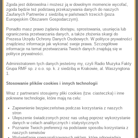
W oświadczeniu podkreślono, że jeśli USA rozpoczną
Zgoda jest dobrowolna i możesz ją w dowolnym momencie wycofać,
zgoda będzie też podstawą przekazywania danych do naszych
"agresywna wojnę" przeciwko Pjongjangowi, to
Zaufanych Partnerów z siedzibą w państwach trzecich (poza
Europejskim Obszarem Gospodarczym).
Korea Północna odpowie "swoimi atakami
Ponadto masz prawo żądania dostępu, sprostowania, usunięcia lub
nuklearnymi" na lądzie, morzu i w powietrzu,
ograniczenia przetwarzania danych, a także złożenia skargi do
Prezesa Urzędu Ochrony Danych Osobowych. W polityce prywatności
wspieranymi przez "broń informatyczną".
znajdziesz informacje jak wykonać swoje prawa. Szczegółowe
informacje na temat przetwarzania Twoich danych znajdują się w
"Napiszemy ostatnią stronę historii USA" - napisano
polityce prywatności.
w oświadczeniu.
Administratorem tych danych jesteśmy my, czyli Radio Muzyka Fakty
Grupa RMF sp. z o.o. sp. k. z siedzibą w Krakowie, al. Waszyngtona
1.
Dalsza część artykułu pod materiałem video:
Stosowanie plików cookies i innych technologii
Wraz z partnerami stosujemy pliki cookies (tzw. ciasteczka) i inne
pokrewne technologie, które mają na celu:
Zapewnienie bezpieczeństwa podczas korzystania z naszych
stron
Ulepszenie świadczonych przez nas usług poprzez wykorzystanie
danych w celach analitycznych i statystycznych
Poznanie Twoich preferencji na podstawie sposobu korzystania z
naszych serwisów
Wyświetlanie spersonalizowanych reklam, które odpowiadają