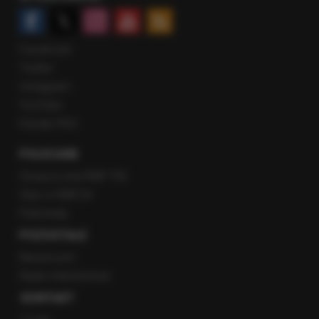
Facebook
Twitter
Instagram
YouTube
Kanały RSS
POLECANE
Gorąca Linia RMF FM
Staż w RMF24
Patronaty
POZOSTAŁE
Newsroom
Radio internetowe
KONTAKT