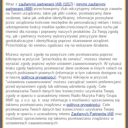
Wraz z
zaufanymi partnerami IAB (1017)
i
innymi zaufanymi
Kim Dzong Un
partnerami (489)
przechowujemy i/lub odczytujemy informacje zawarte
na Twoim urządzeniu, takie jak pliki cookie, przetwarzamy dane
osobowe, takie jak unikalne identyfikatory, informacje przesyłane
W oświadczeniu Narodowego Komitetu Obrony Korei
przez urządzenia końcowe niezbędne do personalizacji reklam i treści,
udostępnienie funkcji mediów społecznościowych pomiaru ruchu jak
Płn., na którego czele stoi przywódca kraju Kim
również dla rozwoju i poprawny naszych produktów. Za Twoją zgodą
my, jak i partnerzy możemy wykorzystywać precyzyjne dane
Dzong Un, oskarżono USA o "podsycanie agresywnej
geolokalizacyjne i identyfikację poprzez skanowanie urządzeń.
Przechodząc do serwisu zgadzasz się na wskazane działania.
wojny" oraz o próby obalenia władz Korei Północnej.
Możesz wyrazić zgodę na powyższe cele przetwarzania poprzez
"Ponieważ podobni do gangsterów amerykańscy
kliknięcie w przycisk "przechodzę do serwisu", możesz również nie
wyrażać zgody poprzez wybór ustawień zaawansowanych. W sytuacji
imperialiści głośno rozgłaszają, że chcą rzucić KRLD
braku zgody będziemy przetwarzać dane osobowe w innych celach na
innych podstawach prawnych (informacje w tym zakresie dostępne są
na kolana, armia i naród KRLD nie mogą uczynić nic
w naszej
polityce prywatności
). Poprzez kliknięcie w przycisk
"ustawienia zaawansowane" możesz zarządzać swoimi preferencjami
innego jak oficjalnie zawiadomić administrację
przed wyrażeniem zgody lub odmową udzielenia zgody. Cele
przetwarzania Twoich danych bez konieczności uzyskania Twojej
Obamy, że KRLD nie ma już potrzeby ani chęci
zgody w oparciu o uzasadniony interes Radio Muzyka Fakty Grupa
RMF sp. z o.o. sp. k. oraz informacje o możliwości sprzeciwienia się
zasiadania przy stole negocjacyjnym z USA" - głosi
takiemu przetwarzaniu znajdziesz w
polityce prywatności
. Cele
przetwarzania Twoich danych bez konieczności uzyskania Twojej
oświadczenie przekazane przez oficjalną agencję
zgody w oparciu o uzasadniony interes
Zaufanych Partnerów IAB
oraz
możliwość sprzeciwienia się takiemu przetwarzaniu znajdziesz w
prasową KCNA.
ustawieniach zaawansowanych.