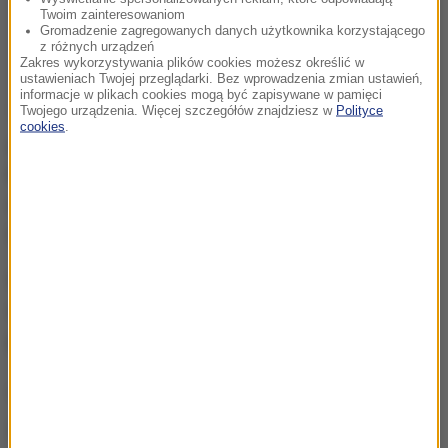
Twoim zainteresowaniom
Gromadzenie zagregowanych danych użytkownika korzystającego
z różnych urządzeń
Zakres wykorzystywania plików cookies możesz określić w
ustawieniach Twojej przeglądarki. Bez wprowadzenia zmian ustawień,
informacje w plikach cookies mogą być zapisywane w pamięci
Twojego urządzenia. Więcej szczegółów znajdziesz w
Polityce
Ta wyjątkowo - jak zauważają obserwatorzy -
cookies
.
gniewna reakcja nastąpiła wkrótce po tym jak MSZ
Korei Północnej poinformowało, że Waszyngton
odrzucił zaproszenie dla specjalnego wysłannika
USA złożenia wizyty w Pjongjangu w celu rozmów.
Waszyngton uzależnia jednak wszelkie rozmowy od
wcześniejszego wykazania przez Pjongjang
postępu w demontażu jego programu nuklearnego.
(abs)
Źródło: RMF24/PAP