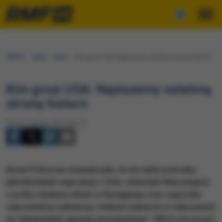
RMF24
Fakty
Świat
Kim grozi USA: Napiszemy ostatnią stronę historii
Kim grozi USA: Napiszemy ostatnią
stronę historii
Środa, 4 lutego 2015 (06:51)
Korea Północna oświadczyła, że nie widzi potrzeby
jakichkolwiek negocjacji z USA, oskarżyła Waszyngton
o próby obalenia władz w Pjongjangu oraz zagroziła
odpowiedzią nuklearną i atakami hakerów w odpowiedzi
na "jakąkolwiek agresję amerykańską". "KRLD nie ma już