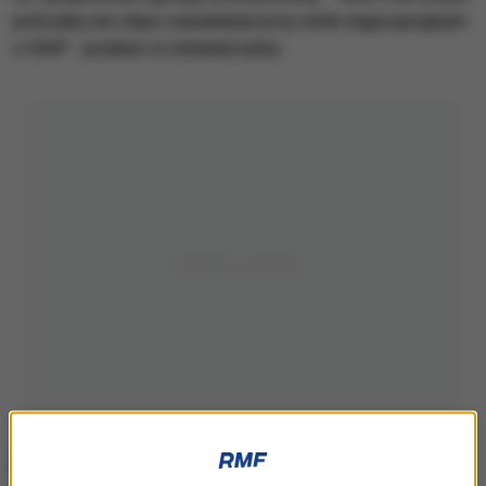
potrzeby ani chęci zasiadania przy stole negocjacyjnym
z USA" - podano w oświadczeniu.