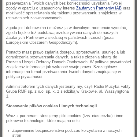
przetwarzania Twoich danych bez konieczności uzyskania Twojej
zgody w oparciu o uzasadniony interes
Zaufanych Partnerów IAB
oraz
możliwość sprzeciwienia się takiemu przetwarzaniu znajdziesz w
ustawieniach zaawansowanych.
Zgoda jest dobrowolna i możesz ją w dowolnym momencie wycofać,
zgoda będzie też podstawą przekazywania danych do naszych
Zaufanych Partnerów z siedzibą w państwach trzecich (poza
Europejskim Obszarem Gospodarczym).
Ponadto masz prawo żądania dostępu, sprostowania, usunięcia lub
Czy matcha ma właściwości
ograniczenia przetwarzania danych, a także złożenia skargi do
Prezesa Urzędu Ochrony Danych Osobowych. W polityce prywatności
zdrowotne?
znajdziesz informacje jak wykonać swoje prawa. Szczegółowe
informacje na temat przetwarzania Twoich danych znajdują się w
polityce prywatności.
Podczas, gdy inne liście zielonej herbaty są zwykle
Administratorem tych danych jesteśmy my, czyli Radio Muzyka Fakty
moczone w całości w gorącej wodzie, w składzie
Grupa RMF sp. z o.o. sp. k. z siedzibą w Krakowie, al. Waszyngtona
1.
matchy znajduje się
koncentrat wielu drogocennych
Stosowanie plików cookies i innych technologii
składników
, co zawdzięcza zmielonym, całym
Wraz z partnerami stosujemy pliki cookies (tzw. ciasteczka) i inne
liściom herbaty
- wyjaśnia dr Frank Hu, profesor
pokrewne technologie, które mają na celu:
żywienia i epidemiologii oraz przewodniczący
Zapewnienie bezpieczeństwa podczas korzystania z naszych
stron