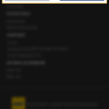
Patronaty
POZOSTAŁE
Newsroom
Radio internetowe
KONTAKT
O nas
Gorąca Linia RMF FM: 600 700 800
email: fakty@rmf.fm
APLIKACJE MOBILNE
RMF FM
RMF ON
Korzystanie z portalu oznacza akceptację