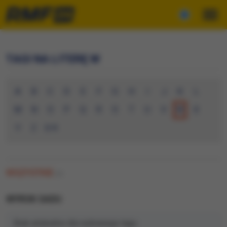
TAGI NA LITERĘ W
A
B
C
D
E
F
G
H
I
J
K
L
M
N
O
P
Q
R
S
T
U
V
W
X
Y
Z
0-9
WSZYSTKIE
(0)
WYROK SADU
Brak artykułów dla wybranego tagu.