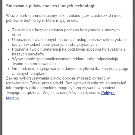
Stosowanie plików cookies i innych technologii
Wraz z partnerami stosujemy pliki cookies (tzw. ciasteczka) i inne
pokrewne technologie, które mają na celu:
Zapewnienie bezpieczeństwa podczas korzystania z naszych
Poranna rozmowa w RMF FM
stron
Ulepszenie świadczonych przez nas usług poprzez wykorzystanie
Gościem Marcin Mastalerek
danych w celach analitycznych i statystycznych
Poznanie Twoich preferencji na podstawie sposobu korzystania z
naszych serwisów
Wyświetlanie spersonalizowanych reklam, które odpowiadają
Twoim zainteresowaniom
NAJPOPULARNIEJSZE
Gromadzenie zagregowanych danych użytkownika korzystającego
z różnych urządzeń
Zakres wykorzystywania plików cookies możesz określić w
Niedziela, 2 sierpnia 2026 (16:32)
ustawieniach Twojej przeglądarki. Bez wprowadzenia zmian ustawień,
informacje w plikach cookies mogą być zapisywane w pamięci
Gdzie żyje się najlepiej? Oto raj dla emigrantów
Twojego urządzenia. Więcej szczegółów znajdziesz w
Polityce
cookies
.
Sobota, 1 sierpnia 2026 (15:39)
Sumy opanowały jezioro Garda. Włosi przygotowali
100 tys. euro dla tych, którzy je złowią