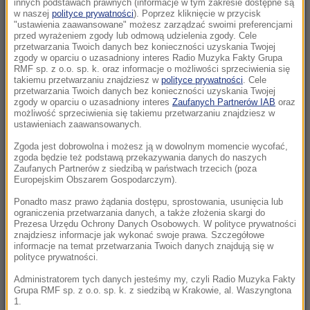
innych podstawach prawnych (informacje w tym zakresie dostępne są
06:42
w naszej
polityce prywatności
). Poprzez kliknięcie w przycisk
"ustawienia zaawansowane" możesz zarządzać swoimi preferencjami
Strzelanina w szkole na obrzeżach Bangkoku
przed wyrażeniem zgody lub odmową udzielenia zgody. Cele
przetwarzania Twoich danych bez konieczności uzyskania Twojej
06:30
zgody w oparciu o uzasadniony interes Radio Muzyka Fakty Grupa
RMF sp. z o.o. sp. k. oraz informacje o możliwości sprzeciwienia się
„Na wciśnięcie guzika zrobią coming out”.
takiemu przetwarzaniu znajdziesz w
polityce prywatności
. Cele
Jeszcze kilku posłów dołączy do Rozwój
przetwarzania Twoich danych bez konieczności uzyskania Twojej
zgody w oparciu o uzasadniony interes
Zaufanych Partnerów IAB
oraz
Plus?
możliwość sprzeciwienia się takiemu przetwarzaniu znajdziesz w
ustawieniach zaawansowanych.
06:29
Zgoda jest dobrowolna i możesz ją w dowolnym momencie wycofać,
"Lubię grać tym, co mam, ale też tym, czego
zgoda będzie też podstawą przekazywania danych do naszych
mi brakuje". Vincent Cassel w specjalnej
Zaufanych Partnerów z siedzibą w państwach trzecich (poza
Europejskim Obszarem Gospodarczym).
rozmowie z RMF FM
Ponadto masz prawo żądania dostępu, sprostowania, usunięcia lub
ograniczenia przetwarzania danych, a także złożenia skargi do
05:55
Prezesa Urzędu Ochrony Danych Osobowych. W polityce prywatności
Każdego dnia ginie tam średnio jedno
znajdziesz informacje jak wykonać swoje prawa. Szczegółowe
dziecko. Szokujące dane UNICEF
informacje na temat przetwarzania Twoich danych znajdują się w
polityce prywatności.
05:28
Administratorem tych danych jesteśmy my, czyli Radio Muzyka Fakty
Grupa RMF sp. z o.o. sp. k. z siedzibą w Krakowie, al. Waszyngtona
Historyczne rozmowy w Wenezueli. Kraj może
1.
przejść rewolucję