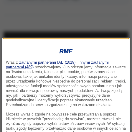
NAJNOWSZE
06:59
Wraz z
zaufanymi partnerami IAB (1019)
i
innymi zaufanymi
Zamiast Centrum Kultury Polskiej w
partnerami (489)
przechowujemy i/lub odczytujemy informacje zawarte
centrum Lwowa stoi „budynek widmo”
na Twoim urządzeniu, takie jak pliki cookie, przetwarzamy dane
osobowe, takie jak unikalne identyfikatory, informacje przesyłane
przez urządzenia końcowe niezbędne do personalizacji reklam i treści,
06:45
udostępnienie funkcji mediów społecznościowych pomiaru ruchu jak
Dni Konia Arabskiego: Aukcja Pride of Poland i
również dla rozwoju i poprawny naszych produktów. Za Twoją zgodą
my, jak i partnerzy możemy wykorzystywać precyzyjne dane
gwiazdy polskiej hodowli
geolokalizacyjne i identyfikację poprzez skanowanie urządzeń.
Przechodząc do serwisu zgadzasz się na wskazane działania.
06:42
Możesz wyrazić zgodę na powyższe cele przetwarzania poprzez
„Test chodnika” jest kluczowy dla Twojego
kliknięcie w przycisk "przechodzę do serwisu", możesz również nie
psa. W czasie upałów pamiętaj o pupilach
wyrażać zgody poprzez wybór ustawień zaawansowanych. W sytuacji
braku zgody będziemy przetwarzać dane osobowe w innych celach na