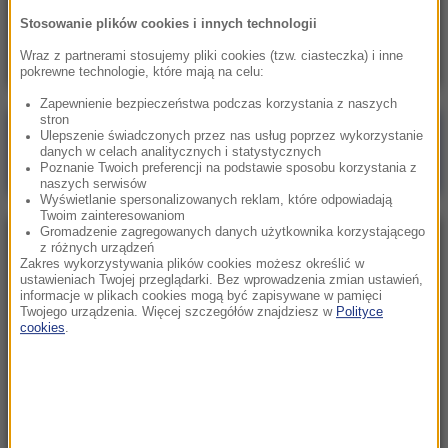
zamknięta dopóki USA „nie skorygują swojego
Stosowanie plików cookies i innych technologii
postępowania”
Wraz z partnerami stosujemy pliki cookies (tzw. ciasteczka) i inne
pokrewne technologie, które mają na celu:
Zapewnienie bezpieczeństwa podczas korzystania z naszych
stron
Poranna rozmowa w RMF FM
Ulepszenie świadczonych przez nas usług poprzez wykorzystanie
danych w celach analitycznych i statystycznych
Gościem Marcin Mastalerek
Poznanie Twoich preferencji na podstawie sposobu korzystania z
naszych serwisów
Wyświetlanie spersonalizowanych reklam, które odpowiadają
Twoim zainteresowaniom
Gromadzenie zagregowanych danych użytkownika korzystającego
NAJPOPULARNIEJSZE
z różnych urządzeń
Zakres wykorzystywania plików cookies możesz określić w
ustawieniach Twojej przeglądarki. Bez wprowadzenia zmian ustawień,
informacje w plikach cookies mogą być zapisywane w pamięci
Sobota, 8 sierpnia 2026 (11:47)
Twojego urządzenia. Więcej szczegółów znajdziesz w
Polityce
Czekaliśmy na to aż 27 lat. 12 sierpnia 2026 roku
cookies
.
przejdzie do historii
Niedziela, 2 sierpnia 2026 (16:32)
Gdzie żyje się najlepiej? Oto raj dla emigrantów