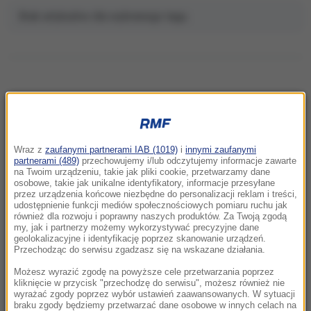
Brak artykułów dla wybranego tagu.
NAJNOWSZE
Wraz z
zaufanymi partnerami IAB (1019)
i
innymi zaufanymi
10:48
partnerami (489)
przechowujemy i/lub odczytujemy informacje zawarte
Zagadka rozwikłana. Zidentyfikowano
na Twoim urządzeniu, takie jak pliki cookie, przetwarzamy dane
osobowe, takie jak unikalne identyfikatory, informacje przesyłane
mężczyznę znalezionego pod Śnieżką
przez urządzenia końcowe niezbędne do personalizacji reklam i treści,
udostępnienie funkcji mediów społecznościowych pomiaru ruchu jak
również dla rozwoju i poprawny naszych produktów. Za Twoją zgodą
10:32
my, jak i partnerzy możemy wykorzystywać precyzyjne dane
Dni Konia Arabskiego w Janowie Podlaskim:
geolokalizacyjne i identyfikację poprzez skanowanie urządzeń.
Dziś aukcja Pride of Poland
Przechodząc do serwisu zgadzasz się na wskazane działania.
Możesz wyrazić zgodę na powyższe cele przetwarzania poprzez
09:50
kliknięcie w przycisk "przechodzę do serwisu", możesz również nie
wyrażać zgody poprzez wybór ustawień zaawansowanych. W sytuacji
Setki psów uratowanych z pseudohodowli.
braku zgody będziemy przetwarzać dane osobowe w innych celach na