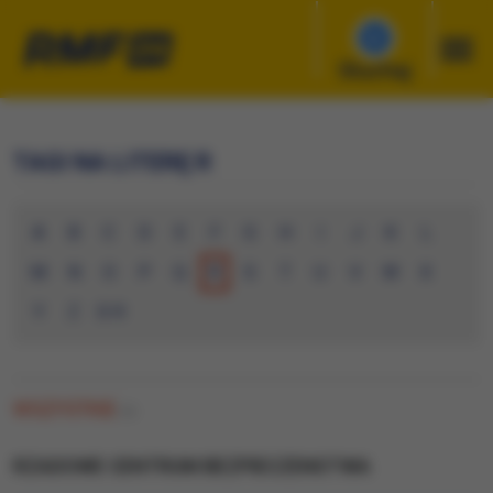
Słuchaj
TAGI NA LITERĘ R
A
B
C
D
E
F
G
H
I
J
K
L
M
N
O
P
Q
R
S
T
U
V
W
X
Y
Z
0-9
WSZYSTKIE
(0)
RZADOWE CENTRUM BEZPIECZENSTWA