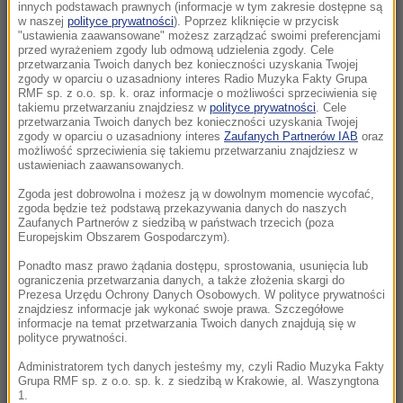
Właściciel „fabryki szczeniąt” aresztowany
innych podstawach prawnych (informacje w tym zakresie dostępne są
w naszej
polityce prywatności
). Poprzez kliknięcie w przycisk
"ustawienia zaawansowane" możesz zarządzać swoimi preferencjami
09:18
przed wyrażeniem zgody lub odmową udzielenia zgody. Cele
Płatne parkowanie w kolejnych częściach
przetwarzania Twoich danych bez konieczności uzyskania Twojej
zgody w oparciu o uzasadniony interes Radio Muzyka Fakty Grupa
miasta. Kraków powiększa strefę
RMF sp. z o.o. sp. k. oraz informacje o możliwości sprzeciwienia się
takiemu przetwarzaniu znajdziesz w
polityce prywatności
. Cele
przetwarzania Twoich danych bez konieczności uzyskania Twojej
09:02
zgody w oparciu o uzasadniony interes
Zaufanych Partnerów IAB
oraz
„Musiałem odsuwać koralowce, by wejść do
możliwość sprzeciwienia się takiemu przetwarzaniu znajdziesz w
wody”. Dziś to miejsce umiera
ustawieniach zaawansowanych.
Zgoda jest dobrowolna i możesz ją w dowolnym momencie wycofać,
08:57
zgoda będzie też podstawą przekazywania danych do naszych
Znaleźli kluczyki, gdy rodzice spali. 6-latek
Zaufanych Partnerów z siedzibą w państwach trzecich (poza
Europejskim Obszarem Gospodarczym).
wsiadł do auta i potrącił byłą miss
Ponadto masz prawo żądania dostępu, sprostowania, usunięcia lub
ograniczenia przetwarzania danych, a także złożenia skargi do
08:53
Prezesa Urzędu Ochrony Danych Osobowych. W polityce prywatności
Rosyjskie rakiety uderzyły w Charków i
znajdziesz informacje jak wykonać swoje prawa. Szczegółowe
informacje na temat przetwarzania Twoich danych znajdują się w
Odessę. Są ofiary i wielu rannych
polityce prywatności.
08:28
Administratorem tych danych jesteśmy my, czyli Radio Muzyka Fakty
Grupa RMF sp. z o.o. sp. k. z siedzibą w Krakowie, al. Waszyngtona
Iran stawia warunki. Cieśnina Ormuz
1.