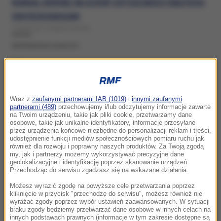
MUNDIAL ZNÓW BEZ WŁOCHÓW? GATTUSO BIERZE TABLETKI NA
SEN PRZED BARAŻAMI
CZWARTEK, 26 MARCA (09:54)
REPREZENTACJA WLOCH
PREZES WŁOSKIEJ FEDERACJI PIŁKARSKIEJ MA ZAUFANIE DO
Wraz z
zaufanymi partnerami IAB (1019)
i
innymi zaufanymi
SELEKCJONERA
partnerami (489)
przechowujemy i/lub odczytujemy informacje zawarte
na Twoim urządzeniu, takie jak pliki cookie, przetwarzamy dane
NIEDZIELA, 30 CZERWCA 2024 (15:17)
osobowe, takie jak unikalne identyfikatory, informacje przesyłane
przez urządzenia końcowe niezbędne do personalizacji reklam i treści,
REPREZENTACJA WLOCH
udostępnienie funkcji mediów społecznościowych pomiaru ruchu jak
również dla rozwoju i poprawny naszych produktów. Za Twoją zgodą
my, jak i partnerzy możemy wykorzystywać precyzyjne dane
geolokalizacyjne i identyfikację poprzez skanowanie urządzeń.
Przechodząc do serwisu zgadzasz się na wskazane działania.
WŁOSKA GWIAZDA NIE ZAGRA NA EURO 2024. OBROŃCA
Możesz wyrazić zgodę na powyższe cele przetwarzania poprzez
kliknięcie w przycisk "przechodzę do serwisu", możesz również nie
PRZEJDZIE OPERACJĘ
wyrażać zgody poprzez wybór ustawień zaawansowanych. W sytuacji
CZWARTEK, 30 MAJA 2024 (19:50)
braku zgody będziemy przetwarzać dane osobowe w innych celach na
innych podstawach prawnych (informacje w tym zakresie dostępne są