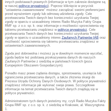
złota”. Kartele opanowały ten biznes
innych podstawach prawnych (informacje w tym zakresie dostępne są
w naszej
polityce prywatności
). Poprzez kliknięcie w przycisk
"ustawienia zaawansowane" możesz zarządzać swoimi preferencjami
11:07
przed wyrażeniem zgody lub odmową udzielenia zgody. Cele
5 osób rannych, ponad 100 uszkodzonych
przetwarzania Twoich danych bez konieczności uzyskania Twojej
zgody w oparciu o uzasadniony interes Radio Muzyka Fakty Grupa
dachów. Strażacy podsumowują działania po
RMF sp. z o.o. sp. k. oraz informacje o możliwości sprzeciwienia się
burzach
takiemu przetwarzaniu znajdziesz w
polityce prywatności
. Cele
przetwarzania Twoich danych bez konieczności uzyskania Twojej
zgody w oparciu o uzasadniony interes
Zaufanych Partnerów IAB
oraz
10:57
możliwość sprzeciwienia się takiemu przetwarzaniu znajdziesz w
Ekstremalne upały w Europie. W kolejnym
ustawieniach zaawansowanych.
kraju padł rekord temperatury
Zgoda jest dobrowolna i możesz ją w dowolnym momencie wycofać,
zgoda będzie też podstawą przekazywania danych do naszych
Zaufanych Partnerów z siedzibą w państwach trzecich (poza
10:48
Europejskim Obszarem Gospodarczym).
Koszmar w Kielcach. Służby weszły na
posesję i zastały tam ponad 200 psów!
Ponadto masz prawo żądania dostępu, sprostowania, usunięcia lub
ograniczenia przetwarzania danych, a także złożenia skargi do
Prezesa Urzędu Ochrony Danych Osobowych. W polityce prywatności
10:46
znajdziesz informacje jak wykonać swoje prawa. Szczegółowe
informacje na temat przetwarzania Twoich danych znajdują się w
Koniec ery Zełenskiego? Zaskakujące wyniki
polityce prywatności.
nowego sondażu
Administratorem tych danych jesteśmy my, czyli Radio Muzyka Fakty
Grupa RMF sp. z o.o. sp. k. z siedzibą w Krakowie, al. Waszyngtona
10:46
1.