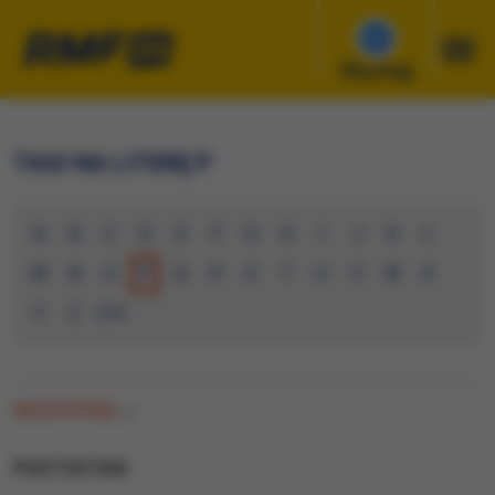
Słuchaj
TAGI NA LITERĘ P
A
B
C
D
E
F
G
H
I
J
K
L
M
N
O
P
Q
R
S
T
U
V
W
X
Y
Z
0-9
WSZYSTKIE
(0)
PUSTOSTAN