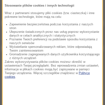
Znaleziono go u podnóża Śnieżki. Policja prosi
Stosowanie plików cookies i innych technologii
o pomoc w identyfikacji mężczyzny
Wraz z partnerami stosujemy pliki cookies (tzw. ciasteczka) i inne
pokrewne technologie, które mają na celu:
Zapewnienie bezpieczeństwa podczas korzystania z naszych
stron
Poranna rozmowa w RMF FM
Ulepszenie świadczonych przez nas usług poprzez wykorzystanie
danych w celach analitycznych i statystycznych
Gościem Marcin Mastalerek
Poznanie Twoich preferencji na podstawie sposobu korzystania z
naszych serwisów
Wyświetlanie spersonalizowanych reklam, które odpowiadają
Twoim zainteresowaniom
Gromadzenie zagregowanych danych użytkownika korzystającego
NAJPOPULARNIEJSZE
z różnych urządzeń
Zakres wykorzystywania plików cookies możesz określić w
ustawieniach Twojej przeglądarki. Bez wprowadzenia zmian ustawień,
informacje w plikach cookies mogą być zapisywane w pamięci
Niedziela, 2 sierpnia 2026 (16:32)
Twojego urządzenia. Więcej szczegółów znajdziesz w
Polityce
Gdzie żyje się najlepiej? Oto raj dla emigrantów
cookies
.
Sobota, 1 sierpnia 2026 (15:39)
Sumy opanowały jezioro Garda. Włosi przygotowali
100 tys. euro dla tych, którzy je złowią