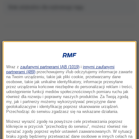
Brak artykułów dla wybranego tagu.
NAJNOWSZE
Wraz z
zaufanymi partnerami IAB (1019)
i
innymi zaufanymi
11:23
partnerami (489)
przechowujemy i/lub odczytujemy informacje zawarte
Jedyne takie miejsce na polskich plażach.
na Twoim urządzeniu, takie jak pliki cookie, przetwarzamy dane
osobowe, takie jak unikalne identyfikatory, informacje przesyłane
Rewolucja nad Bałtykiem
przez urządzenia końcowe niezbędne do personalizacji reklam i treści,
udostępnienie funkcji mediów społecznościowych pomiaru ruchu jak
również dla rozwoju i poprawny naszych produktów. Za Twoją zgodą
11:22
my, jak i partnerzy możemy wykorzystywać precyzyjne dane
Przełomowe odkrycie badaczy. Taki jest
geolokalizacyjne i identyfikację poprzez skanowanie urządzeń.
ukryty skutek nadwagi w dzieciństwie
Przechodząc do serwisu zgadzasz się na wskazane działania.
Możesz wyrazić zgodę na powyższe cele przetwarzania poprzez
11:10
kliknięcie w przycisk "przechodzę do serwisu", możesz również nie
wyrażać zgody poprzez wybór ustawień zaawansowanych. W sytuacji
Tysiące żołnierzy na plantacjach „zielonego
braku zgody będziemy przetwarzać dane osobowe w innych celach na