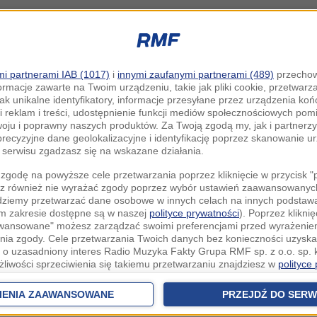
i partnerami IAB (1017)
i
innymi zaufanymi partnerami (489)
przechow
ormacje zawarte na Twoim urządzeniu, takie jak pliki cookie, przetwar
jak unikalne identyfikatory, informacje przesyłane przez urządzenia k
i reklam i treści, udostępnienie funkcji mediów społecznościowych pom
woju i poprawny naszych produktów. Za Twoją zgodą my, jak i partner
recyzyjne dane geolokalizacyjne i identyfikację poprzez skanowanie u
serwisu zgadzasz się na wskazane działania.
zgodę na powyższe cele przetwarzania poprzez kliknięcie w przycisk 
z również nie wyrażać zgody poprzez wybór ustawień zaawansowanych
dziemy przetwarzać dane osobowe w innych celach na innych podsta
ym zakresie dostępne są w naszej
polityce prywatności
). Poprzez kliknię
awansowane" możesz zarządzać swoimi preferencjami przed wyrażenie
ia zgody. Cele przetwarzania Twoich danych bez konieczności uzyska
 o uzasadniony interes Radio Muzyka Fakty Grupa RMF sp. z o.o. sp. k
żliwości sprzeciwienia się takiemu przetwarzaniu znajdziesz w
polityce
nia Twoich danych bez konieczności uzyskania Twojej zgody w oparci
ch Partnerów IAB
oraz możliwość sprzeciwienia się takiemu przetwarza
IENIA ZAAWANSOWANE
PRZEJDŹ DO SERW
aawansowanych.