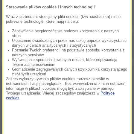
Ukraina wydała zgodę na kolejne ekshumacje i
Stosowanie plików cookies i innych technologii
poszukiwania polskich ofiar
Wraz z partnerami stosujemy pliki cookies (tzw. ciasteczka) i inne
pokrewne technologie, które mają na celu:
Zapewnienie bezpieczeństwa podczas korzystania z naszych
stron
Poranna rozmowa w RMF FM
Ulepszenie świadczonych przez nas usług poprzez wykorzystanie
danych w celach analitycznych i statystycznych
Gościem Marcin Mastalerek
Poznanie Twoich preferencji na podstawie sposobu korzystania z
naszych serwisów
Wyświetlanie spersonalizowanych reklam, które odpowiadają
Twoim zainteresowaniom
Gromadzenie zagregowanych danych użytkownika korzystającego
NAJPOPULARNIEJSZE
z różnych urządzeń
Zakres wykorzystywania plików cookies możesz określić w
ustawieniach Twojej przeglądarki. Bez wprowadzenia zmian ustawień,
informacje w plikach cookies mogą być zapisywane w pamięci
Sobota, 8 sierpnia 2026 (11:47)
Twojego urządzenia. Więcej szczegółów znajdziesz w
Polityce
Czekaliśmy na to aż 27 lat. 12 sierpnia 2026 roku
cookies
.
przejdzie do historii
Niedziela, 2 sierpnia 2026 (16:32)
Gdzie żyje się najlepiej? Oto raj dla emigrantów