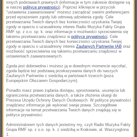
Pentagon odsuwa ważnego generała.
innych podstawach prawnych (informacje w tym zakresie dostępne są
w naszej
polityce prywatności
). Poprzez kliknięcie w przycisk
Dowodził operacjami w Europie
"ustawienia zaawansowane" możesz zarządzać swoimi preferencjami
przed wyrażeniem zgody lub odmową udzielenia zgody. Cele
21:58
przetwarzania Twoich danych bez konieczności uzyskania Twojej
zgody w oparciu o uzasadniony interes Radio Muzyka Fakty Grupa
Eksplozja drona w pobliżu gazociągu w
RMF sp. z o.o. sp. k. oraz informacje o możliwości sprzeciwienia się
Bułgarii. Jest stanowisko Kijowa
takiemu przetwarzaniu znajdziesz w
polityce prywatności
. Cele
przetwarzania Twoich danych bez konieczności uzyskania Twojej
zgody w oparciu o uzasadniony interes
Zaufanych Partnerów IAB
oraz
21:56
możliwość sprzeciwienia się takiemu przetwarzaniu znajdziesz w
Zmarzlik znów królem Rygi! Polak przewodzi
ustawieniach zaawansowanych.
GP
Zgoda jest dobrowolna i możesz ją w dowolnym momencie wycofać,
zgoda będzie też podstawą przekazywania danych do naszych
Zaufanych Partnerów z siedzibą w państwach trzecich (poza
21:14
Europejskim Obszarem Gospodarczym).
Świątek odwróciła losy meczu! Polka zagra o
półfinał w Toronto
Ponadto masz prawo żądania dostępu, sprostowania, usunięcia lub
ograniczenia przetwarzania danych, a także złożenia skargi do
Prezesa Urzędu Ochrony Danych Osobowych. W polityce prywatności
21:02
znajdziesz informacje jak wykonać swoje prawa. Szczegółowe
informacje na temat przetwarzania Twoich danych znajdują się w
„Mobilizacja bez faktycznego jej ogłoszenia”
polityce prywatności.
Zełenski o Putinie i pociskach do Patriotów
Administratorem tych danych jesteśmy my, czyli Radio Muzyka Fakty
Grupa RMF sp. z o.o. sp. k. z siedzibą w Krakowie, al. Waszyngtona
20:22
1.