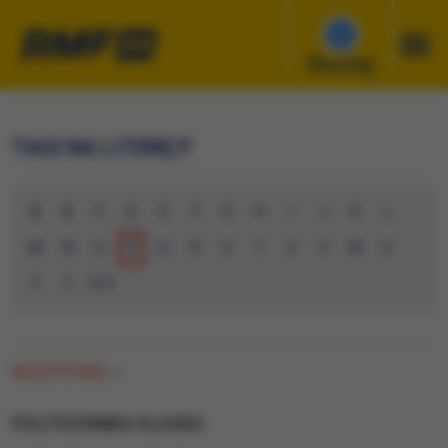
Słuchaj
TAGI NA LITERĘ P
A
B
C
D
E
F
G
H
I
J
K
L
M
N
O
P
Q
R
S
T
U
V
W
X
Y
Z
0-9
WSZYSTKIE
(0)
POLITECHNIKA SLASKA