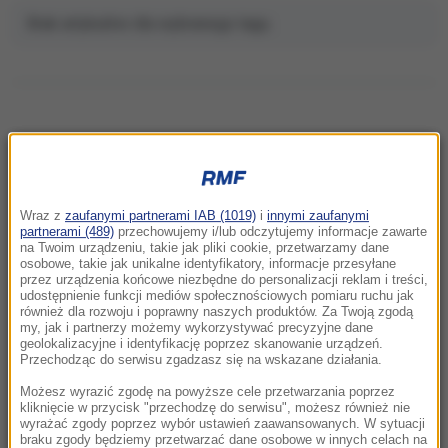
Brak artykułów dla wybranego tagu.
NAJNOWSZE
Wraz z
zaufanymi partnerami IAB (1019)
i
innymi zaufanymi
06:28
partnerami (489)
przechowujemy i/lub odczytujemy informacje zawarte
Wojna USA z Iranem otwiera „okno okazji”
na Twoim urządzeniu, takie jak pliki cookie, przetwarzamy dane
osobowe, takie jak unikalne identyfikatory, informacje przesyłane
dla Rosji i Chin. Kurczą się zapasy pocisków
przez urządzenia końcowe niezbędne do personalizacji reklam i treści,
udostępnienie funkcji mediów społecznościowych pomiaru ruchu jak
również dla rozwoju i poprawny naszych produktów. Za Twoją zgodą
02:15
my, jak i partnerzy możemy wykorzystywać precyzyjne dane
Nosisz soczewki kontaktowe i pływasz w
geolokalizacyjne i identyfikację poprzez skanowanie urządzeń.
morzu? Dramatyczny powrót z egzotycznych
Przechodząc do serwisu zgadzasz się na wskazane działania.
wakacji
Możesz wyrazić zgodę na powyższe cele przetwarzania poprzez
kliknięcie w przycisk "przechodzę do serwisu", możesz również nie
wyrażać zgody poprzez wybór ustawień zaawansowanych. W sytuacji
22:46
braku zgody będziemy przetwarzać dane osobowe w innych celach na