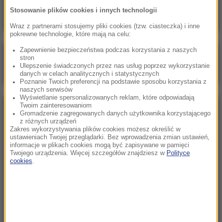
Oto ilu Ukraińców pracuje u nas legalnie
Stosowanie plików cookies i innych technologii
Wraz z partnerami stosujemy pliki cookies (tzw. ciasteczka) i inne
pokrewne technologie, które mają na celu:
Zapewnienie bezpieczeństwa podczas korzystania z naszych
Poranna rozmowa w RMF FM
stron
Ulepszenie świadczonych przez nas usług poprzez wykorzystanie
Gościem Marcin Mastalerek
danych w celach analitycznych i statystycznych
Poznanie Twoich preferencji na podstawie sposobu korzystania z
naszych serwisów
Wyświetlanie spersonalizowanych reklam, które odpowiadają
Twoim zainteresowaniom
NAJPOPULARNIEJSZE
Gromadzenie zagregowanych danych użytkownika korzystającego
z różnych urządzeń
Zakres wykorzystywania plików cookies możesz określić w
Niedziela, 2 sierpnia 2026 (16:32)
ustawieniach Twojej przeglądarki. Bez wprowadzenia zmian ustawień,
informacje w plikach cookies mogą być zapisywane w pamięci
Gdzie żyje się najlepiej? Oto raj dla emigrantów
Twojego urządzenia. Więcej szczegółów znajdziesz w
Polityce
cookies
.
Sobota, 1 sierpnia 2026 (15:39)
Sumy opanowały jezioro Garda. Włosi przygotowali
100 tys. euro dla tych, którzy je złowią