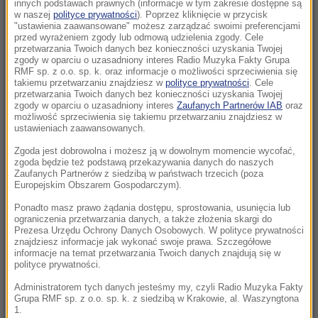
latek podejrzewany o zabójstwo
innych podstawach prawnych (informacje w tym zakresie dostępne są
w naszej
polityce prywatności
). Poprzez kliknięcie w przycisk
"ustawienia zaawansowane" możesz zarządzać swoimi preferencjami
10:00
przed wyrażeniem zgody lub odmową udzielenia zgody. Cele
Nie tylko dla rodzin! Odkryj, w czym może
przetwarzania Twoich danych bez konieczności uzyskania Twojej
zgody w oparciu o uzasadniony interes Radio Muzyka Fakty Grupa
pomóc terapia systemowa
RMF sp. z o.o. sp. k. oraz informacje o możliwości sprzeciwienia się
takiemu przetwarzaniu znajdziesz w
polityce prywatności
. Cele
przetwarzania Twoich danych bez konieczności uzyskania Twojej
09:51
zgody w oparciu o uzasadniony interes
Zaufanych Partnerów IAB
oraz
Groźny wypadek w Pułankowicach. Zderzenie
możliwość sprzeciwienia się takiemu przetwarzaniu znajdziesz w
ustawieniach zaawansowanych.
busa z osobówką, wielu rannych
Zgoda jest dobrowolna i możesz ją w dowolnym momencie wycofać,
09:21
zgoda będzie też podstawą przekazywania danych do naszych
Zaufanych Partnerów z siedzibą w państwach trzecich (poza
UEFA spłaciła kochankę Infantino? Sensacyjne
Europejskim Obszarem Gospodarczym).
doniesienia brytyjskiej prasy
Ponadto masz prawo żądania dostępu, sprostowania, usunięcia lub
ograniczenia przetwarzania danych, a także złożenia skargi do
09:02
Prezesa Urzędu Ochrony Danych Osobowych. W polityce prywatności
Katastrofa w Utah. Śmigłowiec gaśniczy
znajdziesz informacje jak wykonać swoje prawa. Szczegółowe
informacje na temat przetwarzania Twoich danych znajdują się w
rozbił się podczas walki z pożarem
polityce prywatności.
Administratorem tych danych jesteśmy my, czyli Radio Muzyka Fakty
08:20
Grupa RMF sp. z o.o. sp. k. z siedzibą w Krakowie, al. Waszyngtona
PiS chce deportacji, rzeczniczka podaje dane.
1.