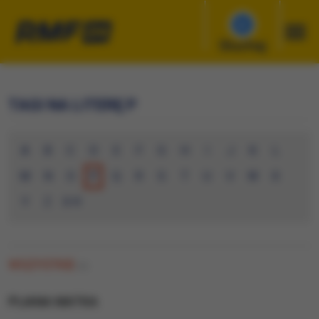
Słuchaj
TAGI NA LITERĘ P
A
B
C
D
E
F
G
H
I
J
K
L
M
N
O
P
Q
R
S
T
U
V
W
X
Y
Z
0-9
WSZYSTKIE
(0)
PIJANA MATKA