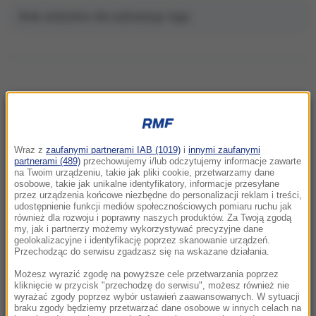
Brak artykułów dla wybranego tagu.
NAJNOWSZE
Wraz z
zaufanymi partnerami IAB (1019)
i
innymi zaufanymi
11:06
partnerami (489)
przechowujemy i/lub odczytujemy informacje zawarte
na Twoim urządzeniu, takie jak pliki cookie, przetwarzamy dane
Anastazja Kuś mistrzynią świata.
osobowe, takie jak unikalne identyfikatory, informacje przesyłane
Historyczne złoto dla Polski
przez urządzenia końcowe niezbędne do personalizacji reklam i treści,
udostępnienie funkcji mediów społecznościowych pomiaru ruchu jak
również dla rozwoju i poprawny naszych produktów. Za Twoją zgodą
10:54
my, jak i partnerzy możemy wykorzystywać precyzyjne dane
Rolnik z Ostropy zaorał nowy asfalt. Policja
geolokalizacyjne i identyfikację poprzez skanowanie urządzeń.
Przechodząc do serwisu zgadzasz się na wskazane działania.
zatrzymała mężczyznę
Możesz wyrazić zgodę na powyższe cele przetwarzania poprzez
10:26
kliknięcie w przycisk "przechodzę do serwisu", możesz również nie
wyrażać zgody poprzez wybór ustawień zaawansowanych. W sytuacji
To nie był głupi żart. Przebrany za klauna 15-
braku zgody będziemy przetwarzać dane osobowe w innych celach na