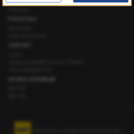
Staż w RMF24
Patronaty
POZOSTAŁE
Newsroom
Radio internetowe
KONTAKT
O nas
Gorąca Linia RMF FM: 600 700 800
email: fakty@rmf.fm
APLIKACJE MOBILNE
RMF FM
RMF ON
Korzystanie z portalu oznacza akceptację