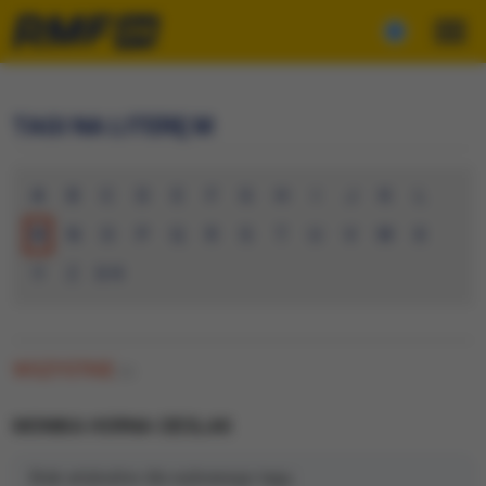
TAGI NA LITERĘ M
A
B
C
D
E
F
G
H
I
J
K
L
M
N
O
P
Q
R
S
T
U
V
W
X
Y
Z
0-9
WSZYSTKIE
(0)
MONIKA HORNA CIESLAK
Brak artykułów dla wybranego tagu.