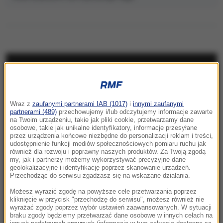
NAJNOWSZE
23:41
Wraz z
zaufanymi partnerami IAB (1017)
i
innymi zaufanymi
Hubert Hurkacz gra dalej! Potrzebny był tie-
partnerami (489)
przechowujemy i/lub odczytujemy informacje zawarte
break
na Twoim urządzeniu, takie jak pliki cookie, przetwarzamy dane
osobowe, takie jak unikalne identyfikatory, informacje przesyłane
przez urządzenia końcowe niezbędne do personalizacji reklam i treści,
23:26
udostępnienie funkcji mediów społecznościowych pomiaru ruchu jak
Linette walczyła, ale Jovic okazała się za
również dla rozwoju i poprawny naszych produktów. Za Twoją zgodą
my, jak i partnerzy możemy wykorzystywać precyzyjne dane
mocna. Toronto nie dla Polki
geolokalizacyjne i identyfikację poprzez skanowanie urządzeń.
Przechodząc do serwisu zgadzasz się na wskazane działania.
23:04
Możesz wyrazić zgodę na powyższe cele przetwarzania poprzez
Kierują jednym państwem, ale dzieli ich
kliknięcie w przycisk "przechodzę do serwisu", możesz również nie
wyrażać zgody poprzez wybór ustawień zaawansowanych. W sytuacji
przyciemniona szyba?
braku zgody będziemy przetwarzać dane osobowe w innych celach na