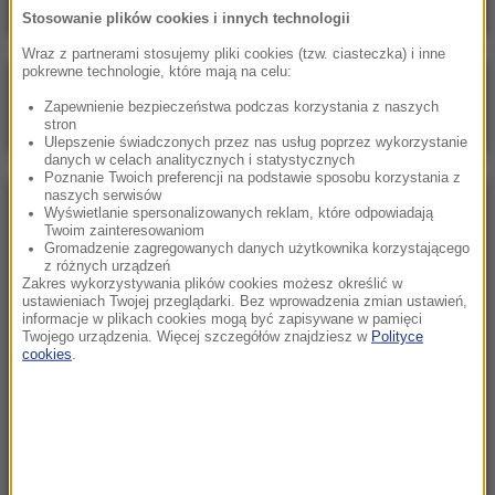
Stosowanie plików cookies i innych technologii
Wraz z partnerami stosujemy pliki cookies (tzw. ciasteczka) i inne
pokrewne technologie, które mają na celu:
Poranna rozmowa w RMF FM
Zapewnienie bezpieczeństwa podczas korzystania z naszych
Gościem Zbigniew Bogucki
stron
Ulepszenie świadczonych przez nas usług poprzez wykorzystanie
danych w celach analitycznych i statystycznych
Poznanie Twoich preferencji na podstawie sposobu korzystania z
naszych serwisów
NAJPOPULARNIEJSZE
Wyświetlanie spersonalizowanych reklam, które odpowiadają
Twoim zainteresowaniom
Gromadzenie zagregowanych danych użytkownika korzystającego
z różnych urządzeń
Niedziela, 2 sierpnia 2026 (16:32)
Zakres wykorzystywania plików cookies możesz określić w
Gdzie żyje się najlepiej? Oto raj dla emigrantów
ustawieniach Twojej przeglądarki. Bez wprowadzenia zmian ustawień,
informacje w plikach cookies mogą być zapisywane w pamięci
Twojego urządzenia. Więcej szczegółów znajdziesz w
Polityce
cookies
.
Sobota, 1 sierpnia 2026 (15:39)
Sumy opanowały jezioro Garda. Włosi przygotowali
100 tys. euro dla tych, którzy je złowią
Niedziela, 2 sierpnia 2026 (05:13)