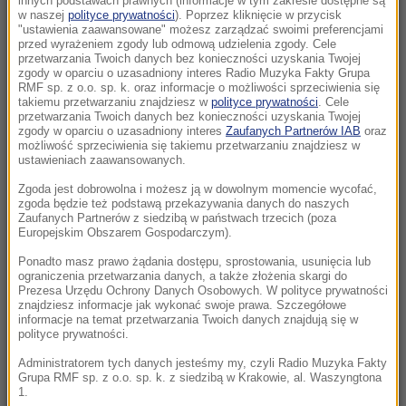
innych podstawach prawnych (informacje w tym zakresie dostępne są
22:19
w naszej
polityce prywatności
). Poprzez kliknięcie w przycisk
"ustawienia zaawansowane" możesz zarządzać swoimi preferencjami
Walka o Ligę Europy. Ferencvaros znalazł
przed wyrażeniem zgody lub odmową udzielenia zgody. Cele
sposób na Górnika
przetwarzania Twoich danych bez konieczności uzyskania Twojej
zgody w oparciu o uzasadniony interes Radio Muzyka Fakty Grupa
RMF sp. z o.o. sp. k. oraz informacje o możliwości sprzeciwienia się
21:56
takiemu przetwarzaniu znajdziesz w
polityce prywatności
. Cele
Świetny początek nie wystarczył. Pegula
przetwarzania Twoich danych bez konieczności uzyskania Twojej
zgody w oparciu o uzasadniony interes
Zaufanych Partnerów IAB
oraz
zatrzymała Fręch w Toronto
możliwość sprzeciwienia się takiemu przetwarzaniu znajdziesz w
ustawieniach zaawansowanych.
21:55
Zgoda jest dobrowolna i możesz ją w dowolnym momencie wycofać,
Ten organizm nie umiera ze starości. Z
zgoda będzie też podstawą przekazywania danych do naszych
łatwością oszukuje śmierć
Zaufanych Partnerów z siedzibą w państwach trzecich (poza
Europejskim Obszarem Gospodarczym).
21:26
Ponadto masz prawo żądania dostępu, sprostowania, usunięcia lub
ograniczenia przetwarzania danych, a także złożenia skargi do
Protest na popularnym europejskim lotnisku.
Prezesa Urzędu Ochrony Danych Osobowych. W polityce prywatności
Możliwe utrudnienia
znajdziesz informacje jak wykonać swoje prawa. Szczegółowe
informacje na temat przetwarzania Twoich danych znajdują się w
polityce prywatności.
21:16
Czarne wdowy z Rosji polują na świeżych
Administratorem tych danych jesteśmy my, czyli Radio Muzyka Fakty
Grupa RMF sp. z o.o. sp. k. z siedzibą w Krakowie, al. Waszyngtona
rekrutów
1.