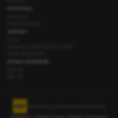
Patronaty
POZOSTAŁE
Newsroom
Radio internetowe
KONTAKT
O nas
Gorąca Linia RMF FM: 600 700 800
email: fakty@rmf.fm
APLIKACJE MOBILNE
RMF FM
RMF ON
Korzystanie z portalu oznacza akceptację
Regulaminu
.
Polityka Cookies
.
SpeakUp
.
Prywatność
.