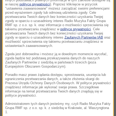
innych podstawach prawnych (informacje w tym zakresie dostępne są
21:15
w naszej
polityce prywatności
). Poprzez kliknięcie w przycisk
"ustawienia zaawansowane" możesz zarządzać swoimi preferencjami
Masakra w Jemenie. Huti przeszli do
przed wyrażeniem zgody lub odmową udzielenia zgody. Cele
ofensywy
przetwarzania Twoich danych bez konieczności uzyskania Twojej
zgody w oparciu o uzasadniony interes Radio Muzyka Fakty Grupa
RMF sp. z o.o. sp. k. oraz informacje o możliwości sprzeciwienia się
21:14
takiemu przetwarzaniu znajdziesz w
polityce prywatności
. Cele
Tam jeszcze nie był. Zełenski odwiedzi
przetwarzania Twoich danych bez konieczności uzyskania Twojej
zgody w oparciu o uzasadniony interes
Zaufanych Partnerów IAB
oraz
partnera Rosji
możliwość sprzeciwienia się takiemu przetwarzaniu znajdziesz w
ustawieniach zaawansowanych.
21:12
Zgoda jest dobrowolna i możesz ją w dowolnym momencie wycofać,
Lech ograł mistrza Wysp Owczych. Agnero
zgoda będzie też podstawą przekazywania danych do naszych
zapewnił Poznaniakom zaliczkę
Zaufanych Partnerów z siedzibą w państwach trzecich (poza
Europejskim Obszarem Gospodarczym).
20:58
Ponadto masz prawo żądania dostępu, sprostowania, usunięcia lub
ograniczenia przetwarzania danych, a także złożenia skargi do
Mobilizacja po wydarzeniach w Lipsku. Polska
Prezesa Urzędu Ochrony Danych Osobowych. W polityce prywatności
dołącza do rozmów
znajdziesz informacje jak wykonać swoje prawa. Szczegółowe
informacje na temat przetwarzania Twoich danych znajdują się w
polityce prywatności.
20:57
Żandarmeria Wojskowa bada incydent z
Administratorem tych danych jesteśmy my, czyli Radio Muzyka Fakty
Grupa RMF sp. z o.o. sp. k. z siedzibą w Krakowie, al. Waszyngtona
udziałem wojskowego śmigłowca
1.