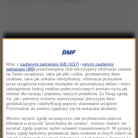
NAJNOWSZE
22:17
Wraz z
zaufanymi partnerami IAB (1017)
i
innymi zaufanymi
GKS Katowice w nieciekawej sytuacji przed
partnerami (489)
przechowujemy i/lub odczytujemy informacje zawarte
rewanżem z Izraelczykami
na Twoim urządzeniu, takie jak pliki cookie, przetwarzamy dane
osobowe, takie jak unikalne identyfikatory, informacje przesyłane
przez urządzenia końcowe niezbędne do personalizacji reklam i treści,
21:42
udostępnienie funkcji mediów społecznościowych pomiaru ruchu jak
Raków bezbramkowo remisuje. Sprawa
również dla rozwoju i poprawny naszych produktów. Za Twoją zgodą
my, jak i partnerzy możemy wykorzystywać precyzyjne dane
awansu otwarta
geolokalizacyjne i identyfikację poprzez skanowanie urządzeń.
Przechodząc do serwisu zgadzasz się na wskazane działania.
21:37
Możesz wyrazić zgodę na powyższe cele przetwarzania poprzez
Rosja na dalekiej północy ćwiczyła walkę z
kliknięcie w przycisk "przechodzę do serwisu", możesz również nie
wyrażać zgody poprzez wybór ustawień zaawansowanych. W sytuacji
NATO
braku zgody będziemy przetwarzać dane osobowe w innych celach na