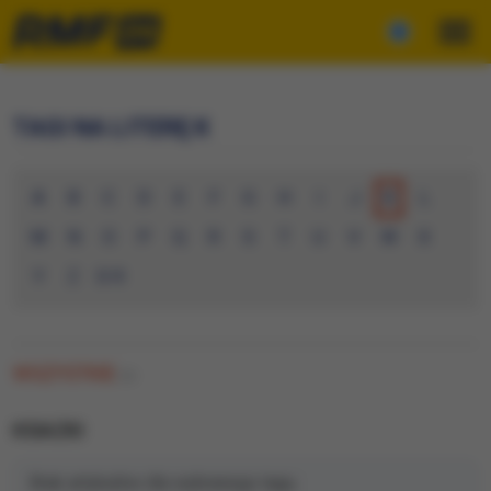
TAGI NA LITERĘ K
A
B
C
D
E
F
G
H
I
J
K
L
M
N
O
P
Q
R
S
T
U
V
W
X
Y
Z
0-9
WSZYSTKIE
(0)
KSIAZKI
Brak artykułów dla wybranego tagu.