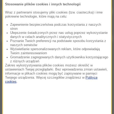
Stosowanie plików cookies i innych technologii
Wraz z partnerami stosujemy pliki cookies (tzw. ciasteczka) i inne
pokrewne technologie, które mają na celu:
Poranna rozmowa w RMF FM
Zapewnienie bezpieczeństwa podczas korzystania z naszych
Gościem Marcin Mastalerek
stron
Ulepszenie świadczonych przez nas usług poprzez wykorzystanie
danych w celach analitycznych i statystycznych
Poznanie Twoich preferencji na podstawie sposobu korzystania z
naszych serwisów
NAJPOPULARNIEJSZE
Wyświetlanie spersonalizowanych reklam, które odpowiadają
Twoim zainteresowaniom
Gromadzenie zagregowanych danych użytkownika korzystającego
z różnych urządzeń
Sobota, 1 sierpnia 2026 (15:39)
Zakres wykorzystywania plików cookies możesz określić w
Sumy opanowały jezioro Garda. Włosi przygotowali
ustawieniach Twojej przeglądarki. Bez wprowadzenia zmian ustawień,
informacje w plikach cookies mogą być zapisywane w pamięci
100 tys. euro dla tych, którzy je złowią
Twojego urządzenia. Więcej szczegółów znajdziesz w
Polityce
cookies
.
Niedziela, 2 sierpnia 2026 (16:32)
Gdzie żyje się najlepiej? Oto raj dla emigrantów
Niedziela, 2 sierpnia 2026 (05:13)