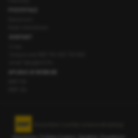
Patronaty
POZOSTAŁE
Newsroom
Radio internetowe
KONTAKT
O nas
Gorąca Linia RMF FM: 600 700 800
email: fakty@rmf.fm
APLIKACJE MOBILNE
RMF FM
RMF ON
Korzystanie z portalu oznacza akceptację
Regulaminu
.
Polityka Cookies
.
SpeakUp
.
Prywatność
.