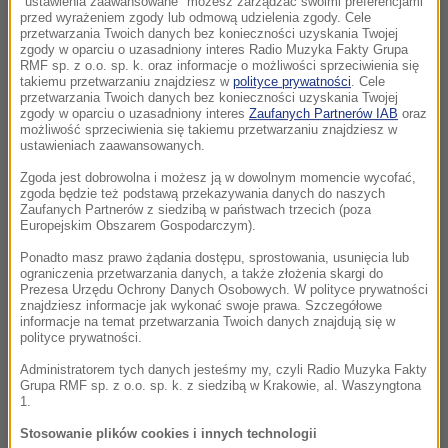
"ustawienia zaawansowane" możesz zarządzać swoimi preferencjami
przed wyrażeniem zgody lub odmową udzielenia zgody. Cele
przetwarzania Twoich danych bez konieczności uzyskania Twojej
JACEK MAGIERA
zgody w oparciu o uzasadniony interes Radio Muzyka Fakty Grupa
RMF sp. z o.o. sp. k. oraz informacje o możliwości sprzeciwienia się
takiemu przetwarzaniu znajdziesz w
polityce prywatności
. Cele
przetwarzania Twoich danych bez konieczności uzyskania Twojej
zgody w oparciu o uzasadniony interes
Zaufanych Partnerów IAB
oraz
MŚ U-20. POLACY PRZEGRYWAJĄ Z WŁOCHAMI I ODPADAJĄ Z
możliwość sprzeciwienia się takiemu przetwarzaniu znajdziesz w
ustawieniach zaawansowanych.
TURNIEJU
Zgoda jest dobrowolna i możesz ją w dowolnym momencie wycofać,
NIEDZIELA, 2 CZERWCA 2019 (20:04)
zgoda będzie też podstawą przekazywania danych do naszych
Zaufanych Partnerów z siedzibą w państwach trzecich (poza
JACEK MAGIERA
Europejskim Obszarem Gospodarczym).
Ponadto masz prawo żądania dostępu, sprostowania, usunięcia lub
ograniczenia przetwarzania danych, a także złożenia skargi do
Prezesa Urzędu Ochrony Danych Osobowych. W polityce prywatności
znajdziesz informacje jak wykonać swoje prawa. Szczegółowe
MŚ U-20. JACEK MAGIERA: ZAGRAĆ BEZ NAKŁADANIA NA SIEBIE
informacje na temat przetwarzania Twoich danych znajdują się w
NIE WIADOMO JAKIEJ PRESJI
polityce prywatności.
ŚRODA, 22 MAJA 2019 (14:07)
Administratorem tych danych jesteśmy my, czyli Radio Muzyka Fakty
Grupa RMF sp. z o.o. sp. k. z siedzibą w Krakowie, al. Waszyngtona
JACEK MAGIERA
1.
Stosowanie plików cookies i innych technologii