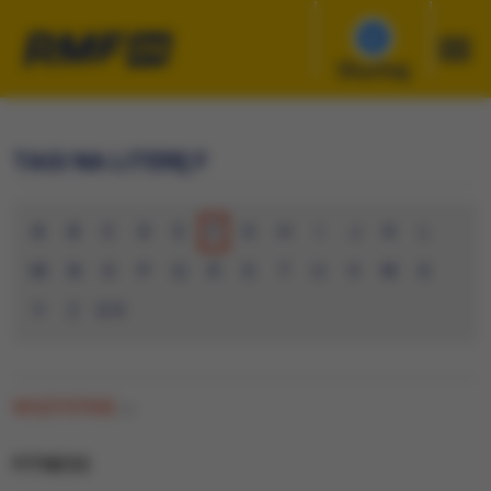
Słuchaj
TAGI NA LITERĘ F
A
B
C
D
E
F
G
H
I
J
K
L
M
N
O
P
Q
R
S
T
U
V
W
X
Y
Z
0-9
WSZYSTKIE
(0)
FITNESS