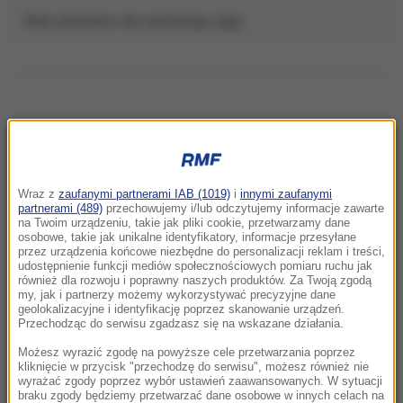
Brak artykułów dla wybranego tagu.
NAJNOWSZE
Wraz z
zaufanymi partnerami IAB (1019)
i
innymi zaufanymi
15:06
partnerami (489)
przechowujemy i/lub odczytujemy informacje zawarte
Wybierasz się do urzędu? Tego dnia wiele
na Twoim urządzeniu, takie jak pliki cookie, przetwarzamy dane
osobowe, takie jak unikalne identyfikatory, informacje przesyłane
będzie zamkniętych
przez urządzenia końcowe niezbędne do personalizacji reklam i treści,
udostępnienie funkcji mediów społecznościowych pomiaru ruchu jak
również dla rozwoju i poprawny naszych produktów. Za Twoją zgodą
14:42
my, jak i partnerzy możemy wykorzystywać precyzyjne dane
Wielka akcja ratunkowa w Austrii. Rodziny z
geolokalizacyjne i identyfikację poprzez skanowanie urządzeń.
dziećmi w wózkach utknęły w Alpach
Przechodząc do serwisu zgadzasz się na wskazane działania.
Możesz wyrazić zgodę na powyższe cele przetwarzania poprzez
14:40
kliknięcie w przycisk "przechodzę do serwisu", możesz również nie
wyrażać zgody poprzez wybór ustawień zaawansowanych. W sytuacji
„Możliwe przerwy w dostawie prądu”. Alert
braku zgody będziemy przetwarzać dane osobowe w innych celach na