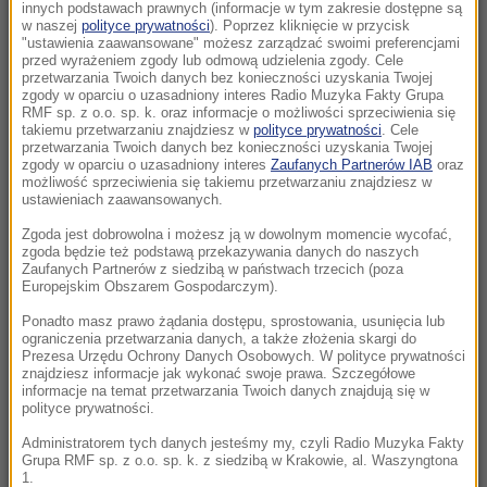
RCB dla 5 województw
innych podstawach prawnych (informacje w tym zakresie dostępne są
w naszej
polityce prywatności
). Poprzez kliknięcie w przycisk
"ustawienia zaawansowane" możesz zarządzać swoimi preferencjami
14:36
przed wyrażeniem zgody lub odmową udzielenia zgody. Cele
Przyszłość pakietu CPN. Czy rząd obniży ceny
przetwarzania Twoich danych bez konieczności uzyskania Twojej
zgody w oparciu o uzasadniony interes Radio Muzyka Fakty Grupa
paliw?
RMF sp. z o.o. sp. k. oraz informacje o możliwości sprzeciwienia się
takiemu przetwarzaniu znajdziesz w
polityce prywatności
. Cele
przetwarzania Twoich danych bez konieczności uzyskania Twojej
14:32
zgody w oparciu o uzasadniony interes
Zaufanych Partnerów IAB
oraz
Pijany sędzia za kółkiem. Wpadł w ręce policji,
możliwość sprzeciwienia się takiemu przetwarzaniu znajdziesz w
ale chroni go immunitet
ustawieniach zaawansowanych.
Zgoda jest dobrowolna i możesz ją w dowolnym momencie wycofać,
14:30
zgoda będzie też podstawą przekazywania danych do naszych
Jedyny kandydat. To on zostanie nowym
Zaufanych Partnerów z siedzibą w państwach trzecich (poza
Europejskim Obszarem Gospodarczym).
prezydentem Węgier
Ponadto masz prawo żądania dostępu, sprostowania, usunięcia lub
ograniczenia przetwarzania danych, a także złożenia skargi do
14:10
Prezesa Urzędu Ochrony Danych Osobowych. W polityce prywatności
Michał Wiśniewski znów stanie przed sądem?
znajdziesz informacje jak wykonać swoje prawa. Szczegółowe
informacje na temat przetwarzania Twoich danych znajdują się w
Chodzi o sprawę pożyczki
polityce prywatności.
13:55
Administratorem tych danych jesteśmy my, czyli Radio Muzyka Fakty
Grupa RMF sp. z o.o. sp. k. z siedzibą w Krakowie, al. Waszyngtona
Imponująca kolekcja aut Cristiano Ronaldo.
1.