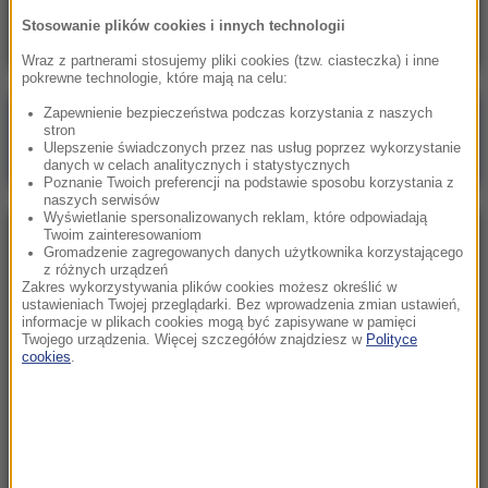
Piłkarz pokazał swój garaż
Stosowanie plików cookies i innych technologii
Wraz z partnerami stosujemy pliki cookies (tzw. ciasteczka) i inne
pokrewne technologie, które mają na celu:
Zapewnienie bezpieczeństwa podczas korzystania z naszych
Poranna rozmowa w RMF FM
stron
Ulepszenie świadczonych przez nas usług poprzez wykorzystanie
Gościem Wojciech Balczun
danych w celach analitycznych i statystycznych
Poznanie Twoich preferencji na podstawie sposobu korzystania z
naszych serwisów
Wyświetlanie spersonalizowanych reklam, które odpowiadają
Twoim zainteresowaniom
NAJPOPULARNIEJSZE
Gromadzenie zagregowanych danych użytkownika korzystającego
z różnych urządzeń
Zakres wykorzystywania plików cookies możesz określić w
Sobota, 8 sierpnia 2026 (11:47)
ustawieniach Twojej przeglądarki. Bez wprowadzenia zmian ustawień,
informacje w plikach cookies mogą być zapisywane w pamięci
Czekaliśmy na to aż 27 lat. 12 sierpnia 2026 roku
Twojego urządzenia. Więcej szczegółów znajdziesz w
Polityce
przejdzie do historii
cookies
.
Sroda, 5 sierpnia 2026 (09:33)
Pracowali w polu, gdy nadeszła burza. Nie żyje 14
osób