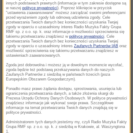
przestrzeń 17 razy. Symulowana bitwa w
innych podstawach prawnych (informacje w tym zakresie dostępne są
powietrzu
w naszej
polityce prywatności
). Poprzez kliknięcie w przycisk
"ustawienia zaawansowane" możesz zarządzać swoimi preferencjami
przed wyrażeniem zgody lub odmową udzielenia zgody. Cele
13:37
przetwarzania Twoich danych bez konieczności uzyskania Twojej
zgody w oparciu o uzasadniony interes Radio Muzyka Fakty Grupa
Poważne zanieczyszczenie wodociągu.
RMF sp. z o.o. sp. k. oraz informacje o możliwości sprzeciwienia się
Większość mieszkańców miasta bez wody
takiemu przetwarzaniu znajdziesz w
polityce prywatności
. Cele
przetwarzania Twoich danych bez konieczności uzyskania Twojej
pitnej
zgody w oparciu o uzasadniony interes
Zaufanych Partnerów IAB
oraz
możliwość sprzeciwienia się takiemu przetwarzaniu znajdziesz w
13:16
ustawieniach zaawansowanych.
Zwłoki 40-latki leżały w polu. Są zatrzymani w
Zgoda jest dobrowolna i możesz ją w dowolnym momencie wycofać,
sprawie makabrycznej zbrodni
zgoda będzie też podstawą przekazywania danych do naszych
Zaufanych Partnerów z siedzibą w państwach trzecich (poza
Europejskim Obszarem Gospodarczym).
13:12
Na Wołyniu odkryto szczątki 55 osób, w tym
Ponadto masz prawo żądania dostępu, sprostowania, usunięcia lub
ograniczenia przetwarzania danych, a także złożenia skargi do
26 dzieci. IPN ujawnia szczegóły
Prezesa Urzędu Ochrony Danych Osobowych. W polityce prywatności
znajdziesz informacje jak wykonać swoje prawa. Szczegółowe
informacje na temat przetwarzania Twoich danych znajdują się w
13:10
polityce prywatności.
Tajny plan rządu Orbana wyszedł na jaw.
Chcieli wydać fortunę w stolicy Belgii
Administratorem tych danych jesteśmy my, czyli Radio Muzyka Fakty
Grupa RMF sp. z o.o. sp. k. z siedzibą w Krakowie, al. Waszyngtona
1.