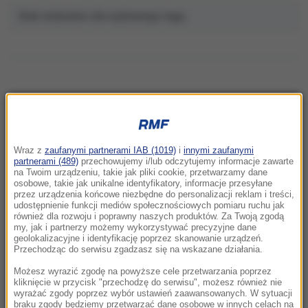
Brak artykułów dla wybranego tagu.
NAJNOWSZE
Wraz z
zaufanymi partnerami IAB (1019)
i
innymi zaufanymi
14:22
partnerami (489)
przechowujemy i/lub odczytujemy informacje zawarte
Zderzenie i utrudnienia na drodze w
na Twoim urządzeniu, takie jak pliki cookie, przetwarzamy dane
osobowe, takie jak unikalne identyfikatory, informacje przesyłane
Wielkopolsce. Zmiażdżona osobówka
przez urządzenia końcowe niezbędne do personalizacji reklam i treści,
udostępnienie funkcji mediów społecznościowych pomiaru ruchu jak
14:13
również dla rozwoju i poprawny naszych produktów. Za Twoją zgodą
my, jak i partnerzy możemy wykorzystywać precyzyjne dane
Z Krakowa prosto do Rabatu. Ryanair
geolokalizacyjne i identyfikację poprzez skanowanie urządzeń.
uruchomi nowe połączenie
Przechodząc do serwisu zgadzasz się na wskazane działania.
Możesz wyrazić zgodę na powyższe cele przetwarzania poprzez
13:43
kliknięcie w przycisk "przechodzę do serwisu", możesz również nie
Tureckie samoloty naruszyły grecką
wyrażać zgody poprzez wybór ustawień zaawansowanych. W sytuacji
braku zgody będziemy przetwarzać dane osobowe w innych celach na