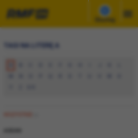
Słuchaj
TAGI NA LITERĘ A
A
B
C
D
E
F
G
H
I
J
K
L
M
N
O
P
Q
R
S
T
U
V
W
X
Y
Z
0-9
WSZYSTKIE
(0)
ASEAN