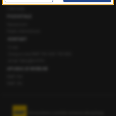
Staż w RMF24
Patronaty
POZOSTAŁE
Newsroom
Radio internetowe
KONTAKT
O nas
Gorąca Linia RMF FM: 600 700 800
email: fakty@rmf.fm
APLIKACJE MOBILNE
RMF FM
RMF ON
Korzystanie z portalu oznacza akceptację