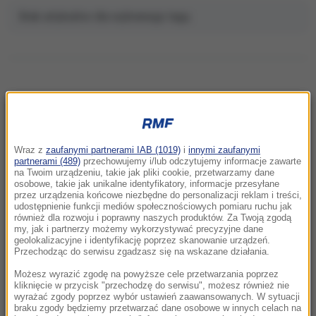
Brak artykułów dla wybranego tagu.
NAJNOWSZE
Wraz z
zaufanymi partnerami IAB (1019)
i
innymi zaufanymi
22:46
partnerami (489)
przechowujemy i/lub odczytujemy informacje zawarte
na Twoim urządzeniu, takie jak pliki cookie, przetwarzamy dane
Pentagon odsuwa ważnego generała.
osobowe, takie jak unikalne identyfikatory, informacje przesyłane
Dowodził operacjami w Europie
przez urządzenia końcowe niezbędne do personalizacji reklam i treści,
udostępnienie funkcji mediów społecznościowych pomiaru ruchu jak
również dla rozwoju i poprawny naszych produktów. Za Twoją zgodą
21:58
my, jak i partnerzy możemy wykorzystywać precyzyjne dane
Eksplozja drona w pobliżu gazociągu w
geolokalizacyjne i identyfikację poprzez skanowanie urządzeń.
Przechodząc do serwisu zgadzasz się na wskazane działania.
Bułgarii. Jest stanowisko Kijowa
Możesz wyrazić zgodę na powyższe cele przetwarzania poprzez
21:56
kliknięcie w przycisk "przechodzę do serwisu", możesz również nie
wyrażać zgody poprzez wybór ustawień zaawansowanych. W sytuacji
Zmarzlik znów królem Rygi! Polak przewodzi
braku zgody będziemy przetwarzać dane osobowe w innych celach na