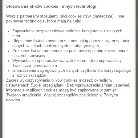
pracy a polityczna narracja
Stosowanie plików cookies i innych technologii
Wraz z partnerami stosujemy pliki cookies (tzw. ciasteczka) i inne
pokrewne technologie, które mają na celu:
Zapewnienie bezpieczeństwa podczas korzystania z naszych
Poranna rozmowa w RMF FM
stron
Ulepszenie świadczonych przez nas usług poprzez wykorzystanie
Gościem Marcin Mastalerek
danych w celach analitycznych i statystycznych
Poznanie Twoich preferencji na podstawie sposobu korzystania z
naszych serwisów
Wyświetlanie spersonalizowanych reklam, które odpowiadają
Twoim zainteresowaniom
NAJPOPULARNIEJSZE
Gromadzenie zagregowanych danych użytkownika korzystającego
z różnych urządzeń
Zakres wykorzystywania plików cookies możesz określić w
Niedziela, 2 sierpnia 2026 (16:32)
ustawieniach Twojej przeglądarki. Bez wprowadzenia zmian ustawień,
informacje w plikach cookies mogą być zapisywane w pamięci
Gdzie żyje się najlepiej? Oto raj dla emigrantów
Twojego urządzenia. Więcej szczegółów znajdziesz w
Polityce
cookies
.
Niedziela, 2 sierpnia 2026 (05:13)
Włosi zachwyceni polskimi turystami. W tym
kurorcie jesteśmy gośćmi premium