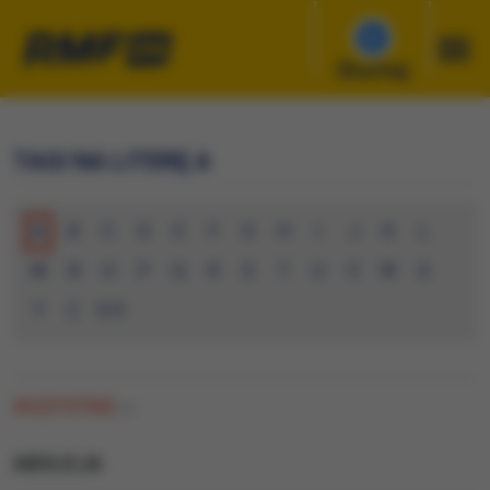
Słuchaj
TAGI NA LITERĘ A
A
B
C
D
E
F
G
H
I
J
K
L
M
N
O
P
Q
R
S
T
U
V
W
X
Y
Z
0-9
WSZYSTKIE
(0)
ABOLICJA