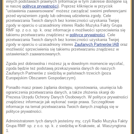
GP
innych podstawach prawnych (informacje w tym zakresie dostępne są
w naszej
polityce prywatności
). Poprzez kliknięcie w przycisk
"ustawienia zaawansowane" możesz zarządzać swoimi preferencjami
21:14
przed wyrażeniem zgody lub odmową udzielenia zgody. Cele
Świątek odwróciła losy meczu! Polka zagra o
przetwarzania Twoich danych bez konieczności uzyskania Twojej
zgody w oparciu o uzasadniony interes Radio Muzyka Fakty Grupa
półfinał w Toronto
RMF sp. z o.o. sp. k. oraz informacje o możliwości sprzeciwienia się
takiemu przetwarzaniu znajdziesz w
polityce prywatności
. Cele
przetwarzania Twoich danych bez konieczności uzyskania Twojej
21:02
zgody w oparciu o uzasadniony interes
Zaufanych Partnerów IAB
oraz
„Mobilizacja bez faktycznego jej ogłoszenia”
możliwość sprzeciwienia się takiemu przetwarzaniu znajdziesz w
ustawieniach zaawansowanych.
Zełenski o Putinie i pociskach do Patriotów
Zgoda jest dobrowolna i możesz ją w dowolnym momencie wycofać,
20:22
zgoda będzie też podstawą przekazywania danych do naszych
Zaufanych Partnerów z siedzibą w państwach trzecich (poza
Ukraina wydała zgodę na kolejne ekshumacje i
Europejskim Obszarem Gospodarczym).
poszukiwania polskich ofiar
Ponadto masz prawo żądania dostępu, sprostowania, usunięcia lub
ograniczenia przetwarzania danych, a także złożenia skargi do
20:07
Prezesa Urzędu Ochrony Danych Osobowych. W polityce prywatności
„Nie jest dobrze”. Hunter Biden o stanie
znajdziesz informacje jak wykonać swoje prawa. Szczegółowe
informacje na temat przetwarzania Twoich danych znajdują się w
zdrowotnym ojca
polityce prywatności.
Administratorem tych danych jesteśmy my, czyli Radio Muzyka Fakty
19:55
Grupa RMF sp. z o.o. sp. k. z siedzibą w Krakowie, al. Waszyngtona
Polacy kontra Ukraińcy. Statystyki dotyczące
1.