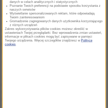
danych w celach analitycznych i statystycznych
Poznanie Twoich preferencji na podstawie sposobu korzystania z
naszych serwisów
Wyświetlanie spersonalizowanych reklam, które odpowiadają
We wtorek Adam Kszczot zajął 2. miejsce w biegu
Twoim zainteresowaniom
Gromadzenie zagregowanych danych użytkownika korzystającego
na 800 metrów
podczas finału lekkoatletycznych
z różnych urządzeń
Zakres wykorzystywania plików cookies możesz określić w
MŚ. Wygrał Francuz Pierre Ambroise Bosse, a
ustawieniach Twojej przeglądarki. Bez wprowadzenia zmian ustawień,
Kszczot wyprzedził Kenijczyka Kipyegona Betta.
informacje w plikach cookies mogą być zapisywane w pamięci
Twojego urządzenia. Więcej szczegółów znajdziesz w
Polityce
Polak tym samym obronił tytuł uzyskany dwa lata
cookies
.
temu w Pekinie.
Także we wtorek - zaledwie kilka minut po Kszczocie
-
srebro w skoku o tyczce zdobył Piotr Lisek.
Polak
rozpoczął mistrzostwa od problemu z tyczkami - nie
dotarły na czas. Srebrny medalista jednak już
wcześniej się zabezpieczył i zamówił dodatkowy
komplet, który przyleciał do Londynu ze Stanów
Zjednoczonych.