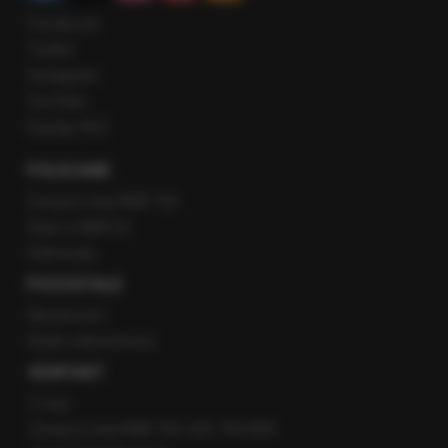
Facebook
Twitter
Instagram
YouTube
Kanały RSS
POLECANE
Gorąca Linia RMF FM
Staż w RMF24
Patronaty
POZOSTAŁE
Newsroom
Radio internetowe
KONTAKT
O nas
Gorąca Linia RMF FM: 600 700 800