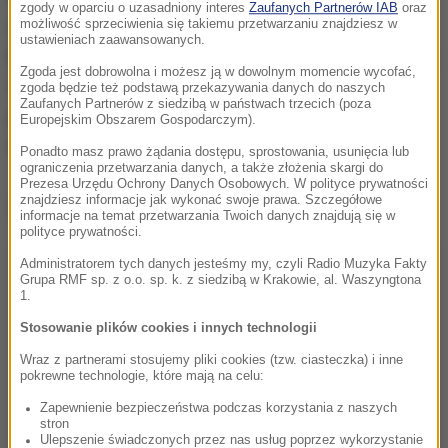
zgody w oparciu o uzasadniony interes
Zaufanych Partnerów IAB
oraz
zdobyła Anita Włodarczyk, a brązowy - Malwina
możliwość sprzeciwienia się takiemu przetwarzaniu znajdziesz w
ustawieniach zaawansowanych.
Kopron.
Wicemistrzynią została Chinka Zheng Wang.
Zgoda jest dobrowolna i możesz ją w dowolnym momencie wycofać,
Warto zaznaczyć, że Włodarczyk wystartowała
zgoda będzie też podstawą przekazywania danych do naszych
Zaufanych Partnerów z siedzibą w państwach trzecich (poza
pomimo kontuzji dłoni, a przed konkursem dostała
Europejskim Obszarem Gospodarczym).
leki przeciwbólowe.
Ponadto masz prawo żądania dostępu, sprostowania, usunięcia lub
ograniczenia przetwarzania danych, a także złożenia skargi do
Prezesa Urzędu Ochrony Danych Osobowych. W polityce prywatności
znajdziesz informacje jak wykonać swoje prawa. Szczegółowe
Dalsza część artykułu pod materiałem video:
informacje na temat przetwarzania Twoich danych znajdują się w
polityce prywatności.
Administratorem tych danych jesteśmy my, czyli Radio Muzyka Fakty
Grupa RMF sp. z o.o. sp. k. z siedzibą w Krakowie, al. Waszyngtona
1.
Stosowanie plików cookies i innych technologii
Wraz z partnerami stosujemy pliki cookies (tzw. ciasteczka) i inne
pokrewne technologie, które mają na celu:
Zapewnienie bezpieczeństwa podczas korzystania z naszych
stron
Ulepszenie świadczonych przez nas usług poprzez wykorzystanie