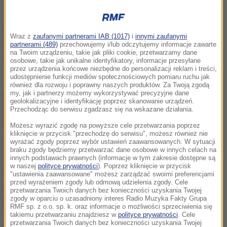
/
PAP
24-letni Manangoi poza srebrnym medalem
Wraz z
zaufanymi partnerami IAB (1017)
i
innymi zaufanymi
poprzednich mistrzostw globu w Pekinie nie odniósł
partnerami (489)
przechowujemy i/lub odczytujemy informacje zawarte
na Twoim urządzeniu, takie jak pliki cookie, przetwarzamy dane
większych sukcesów.
osobowe, takie jak unikalne identyfikatory, informacje przesyłane
przez urządzenia końcowe niezbędne do personalizacji reklam i treści,
udostępnienie funkcji mediów społecznościowych pomiaru ruchu jak
również dla rozwoju i poprawny naszych produktów. Za Twoją zgodą
my, jak i partnerzy możemy wykorzystywać precyzyjne dane
Marcin Lewandowski (CWZS
Zawisza Bydgoszcz
SL)
geolokalizacyjne i identyfikację poprzez skanowanie urządzeń.
awansował do finału biegu na 1500 m w piątek.
Przechodząc do serwisu zgadzasz się na wskazane działania.
Polak w biegu zajął wtedy 3. miejsce, uzyskując
Możesz wyrazić zgodę na powyższe cele przetwarzania poprzez
kliknięcie w przycisk "przechodzę do serwisu", możesz również nie
czas 3:38:32 min.
wyrażać zgody poprzez wybór ustawień zaawansowanych. W sytuacji
braku zgody będziemy przetwarzać dane osobowe w innych celach na
innych podstawach prawnych (informacje w tym zakresie dostępne są
w naszej
polityce prywatności
). Poprzez kliknięcie w przycisk
Lewandowski to pierwszy Polak, który wystąpi
"ustawienia zaawansowane" możesz zarządzać swoimi preferencjami
przed wyrażeniem zgody lub odmową udzielenia zgody. Cele
w finałowym biegu na 1500 m lekkoatletycznych
przetwarzania Twoich danych bez konieczności uzyskania Twojej
zgody w oparciu o uzasadniony interes Radio Muzyka Fakty Grupa
mistrzostw świata.
RMF sp. z o.o. sp. k. oraz informacje o możliwości sprzeciwienia się
takiemu przetwarzaniu znajdziesz w
polityce prywatności
. Cele
przetwarzania Twoich danych bez konieczności uzyskania Twojej
W poniedziałek złoty medal w rzucie młotem