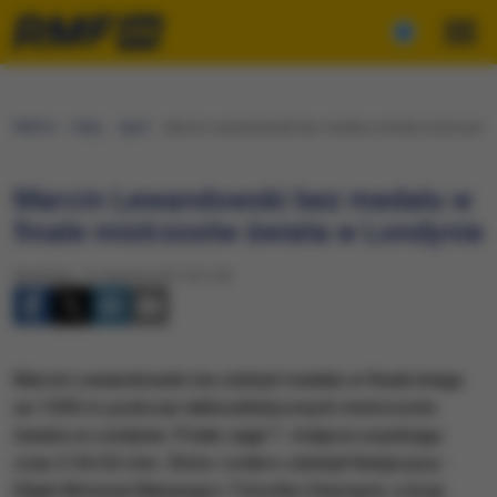
RMF24
Fakty
Sport
Marcin Lewandowski bez medalu w finale mistrzostw 
Marcin Lewandowski bez medalu w
finale mistrzostw świata w Londynie
Niedziela, 13 sierpnia 2017 (21:25)
Marcin Lewandowski nie zdobył medalu w finale biegu
na 1500 m podczas lekkoatletycznych mistrzostw
świata w Londynie. Polak zajął 7. miejsce uzyskując
czas 3:36:02 min. Złoto i srebro zdobyli Kenijczycy -
Elijah Motonei Manangoi i Timothy Cheruiyot, a brąz