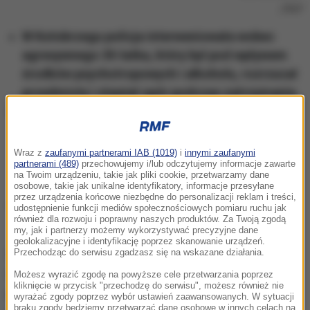
/
PAP
W Kołobrzegu policja interweniowała wobec
agresywnego 35-latka, który był pod wpływem
środków psychotropowych i alkoholu, rozrzucał
przedmioty i stawiał opór podczas zatrzymania.
Po przybyciu ratowników medycznych
mężczyzna stracił przytomność; mimo podjętej
resuscytacji krążeniowo-oddechowej
Wraz z
zaufanymi partnerami IAB (1019)
i
innymi zaufanymi
partnerami (489)
przechowujemy i/lub odczytujemy informacje zawarte
prowadzonej przez policjantów i ratowników,
na Twoim urządzeniu, takie jak pliki cookie, przetwarzamy dane
zmarł po około godzinie.
osobowe, takie jak unikalne identyfikatory, informacje przesyłane
przez urządzenia końcowe niezbędne do personalizacji reklam i treści,
Najważniejsze informacje z kraju i ze świata
udostępnienie funkcji mediów społecznościowych pomiaru ruchu jak
również dla rozwoju i poprawny naszych produktów. Za Twoją zgodą
znajdziesz na stronie głównej
RMF24
my, jak i partnerzy możemy wykorzystywać precyzyjne dane
geolokalizacyjne i identyfikację poprzez skanowanie urządzeń.
25 czerwca około północy kołobrzescy policjanci
Przechodząc do serwisu zgadzasz się na wskazane działania.
dostali
dwa zgłoszenia o pobudzonym i
Możesz wyrazić zgodę na powyższe cele przetwarzania poprzez
kliknięcie w przycisk "przechodzę do serwisu", możesz również nie
agresywnym 35-latku.
Wynikało z nich, że
wyrażać zgody poprzez wybór ustawień zaawansowanych. W sytuacji
braku zgody będziemy przetwarzać dane osobowe w innych celach na