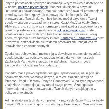
mężczyzna miał zażyć środki psychotropowe i
innych podstawach prawnych (informacje w tym zakresie dostępne są
w naszej
polityce prywatności
). Poprzez kliknięcie w przycisk
dodatkowo pić alkohol.
"ustawienia zaawansowane" możesz zarządzać swoimi preferencjami
przed wyrażeniem zgody lub odmową udzielenia zgody. Cele
Gdy patrol dotarł na ul. Wieniawskiego, jeden ze
przetwarzania Twoich danych bez konieczności uzyskania Twojej
zgody w oparciu o uzasadniony interes Radio Muzyka Fakty Grupa
zgłaszających wskazał funkcjonariuszom
RMF sp. z o.o. sp. k. oraz informacje o możliwości sprzeciwienia się
takiemu przetwarzaniu znajdziesz w
polityce prywatności
. Cele
mieszkanie, w którym znajdował się 35-latek.
przetwarzania Twoich danych bez konieczności uzyskania Twojej
zgody w oparciu o uzasadniony interes
Zaufanych Partnerów IAB
oraz
możliwość sprzeciwienia się takiemu przetwarzaniu znajdziesz w
ustawieniach zaawansowanych.
„W mieszkaniu funkcjonariusze zastali
agresywnego, pobudzonego mężczyznę, który
Zgoda jest dobrowolna i możesz ją w dowolnym momencie wycofać,
zgoda będzie też podstawą przekazywania danych do naszych
rozrzucał przedmioty użytku domowego, nie
Zaufanych Partnerów z siedzibą w państwach trzecich (poza
Europejskim Obszarem Gospodarczym).
stosował się do poleceń wydawanych przez
Ponadto masz prawo żądania dostępu, sprostowania, usunięcia lub
funkcjonariuszy” – relacjonuje Komenda
ograniczenia przetwarzania danych, a także złożenia skargi do
Prezesa Urzędu Ochrony Danych Osobowych. W polityce prywatności
Powiatowa Policji w Kołobrzegu.
znajdziesz informacje jak wykonać swoje prawa. Szczegółowe
informacje na temat przetwarzania Twoich danych znajdują się w
polityce prywatności.
35-latek stawiał opór przy próbie zatrzymania,
kopał
Administratorem tych danych jesteśmy my, czyli Radio Muzyka Fakty
Grupa RMF sp. z o.o. sp. k. z siedzibą w Krakowie, al. Waszyngtona
i wyzywał mundurowych
. Policjanci założyli mu
1.