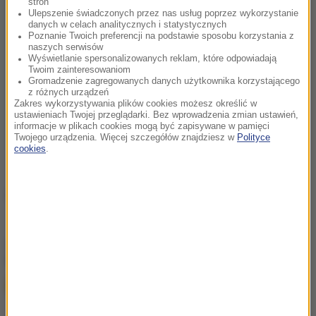
stron
Ulepszenie świadczonych przez nas usług poprzez wykorzystanie
danych w celach analitycznych i statystycznych
Poznanie Twoich preferencji na podstawie sposobu korzystania z
naszych serwisów
Wyświetlanie spersonalizowanych reklam, które odpowiadają
Twoim zainteresowaniom
Gromadzenie zagregowanych danych użytkownika korzystającego
z różnych urządzeń
Zakres wykorzystywania plików cookies możesz określić w
ustawieniach Twojej przeglądarki. Bez wprowadzenia zmian ustawień,
informacje w plikach cookies mogą być zapisywane w pamięci
Twojego urządzenia. Więcej szczegółów znajdziesz w
Polityce
cookies
.
Źródło: RMF24
chcesz widzieć więcej artykułów od RMF24?
dodaj w
Google