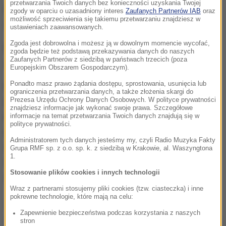
przetwarzania Twoich danych bez konieczności uzyskania Twojej
Powiatowego Policji w Sanoku asp.szt. Anna
zgody w oparciu o uzasadniony interes
Zaufanych Partnerów IAB
oraz
możliwość sprzeciwienia się takiemu przetwarzaniu znajdziesz w
Oleniacz.
ustawieniach zaawansowanych.
Zgoda jest dobrowolna i możesz ją w dowolnym momencie wycofać,
Mimo podjętej reanimacji, mężczyzny nie udało się
zgoda będzie też podstawą przekazywania danych do naszych
Zaufanych Partnerów z siedzibą w państwach trzecich (poza
uratować.
Europejskim Obszarem Gospodarczym).
Ponadto masz prawo żądania dostępu, sprostowania, usunięcia lub
Na miejscu tragedii oprócz policji i ratowników,
ograniczenia przetwarzania danych, a także złożenia skargi do
Prezesa Urzędu Ochrony Danych Osobowych. W polityce prywatności
pojawili się też przedstawiciele
Państwowej
znajdziesz informacje jak wykonać swoje prawa. Szczegółowe
Inspekcji Pracy, którzy badali warunki techniczne i
informacje na temat przetwarzania Twoich danych znajdują się w
polityce prywatności.
organizację pracy w zakładzie
. Policjanci
Administratorem tych danych jesteśmy my, czyli Radio Muzyka Fakty
sprawdzają wszystkie okoliczności śmierci 52-latka,
Grupa RMF sp. z o.o. sp. k. z siedzibą w Krakowie, al. Waszyngtona
1.
w tym sygnały dotyczące wysokich temperatur na
Stosowanie plików cookies i innych technologii
stanowisku pracy.
Wraz z partnerami stosujemy pliki cookies (tzw. ciasteczka) i inne
pokrewne technologie, które mają na celu:
Z powodu śmierci 52-latka kierownictwo firmy
Zapewnienie bezpieczeństwa podczas korzystania z naszych
zdecydowało o odwołaniu drugiej zmiany i odesłaniu
stron