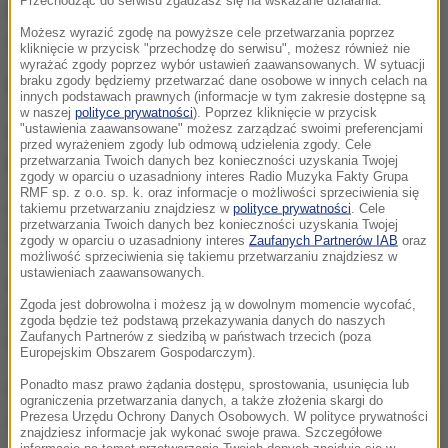
Przechodząc do serwisu zgadzasz się na wskazane działania.
mieć ważne OC najpóźniej w dniu wprowadzenia go
Możesz wyrazić zgodę na powyższe cele przetwarzania poprzez
do ruchu.
kliknięcie w przycisk "przechodzę do serwisu", możesz również nie
wyrażać zgody poprzez wybór ustawień zaawansowanych. W sytuacji
braku zgody będziemy przetwarzać dane osobowe w innych celach na
Dlaczego to ważne?
innych podstawach prawnych (informacje w tym zakresie dostępne są
w naszej
polityce prywatności
). Poprzez kliknięcie w przycisk
● Ubezpieczenie
OC zapewnia pomoc osobom
"ustawienia zaawansowane" możesz zarządzać swoimi preferencjami
przed wyrażeniem zgody lub odmową udzielenia zgody. Cele
poszkodowanym
w wypadkach.
przetwarzania Twoich danych bez konieczności uzyskania Twojej
zgody w oparciu o uzasadniony interes Radio Muzyka Fakty Grupa
RMF sp. z o.o. sp. k. oraz informacje o możliwości sprzeciwienia się
●
OC chroni sprawcę
przed koniecznością pokrycia
takiemu przetwarzaniu znajdziesz w
polityce prywatności
. Cele
przetwarzania Twoich danych bez konieczności uzyskania Twojej
odszkodowań.
zgody w oparciu o uzasadniony interes
Zaufanych Partnerów IAB
oraz
możliwość sprzeciwienia się takiemu przetwarzaniu znajdziesz w
ustawieniach zaawansowanych.
● Brak polisy skutkuje
bardzo wysokimi karami
Zgoda jest dobrowolna i możesz ją w dowolnym momencie wycofać,
nakładanymi przez Ubezpieczeniowy Fundusz
zgoda będzie też podstawą przekazywania danych do naszych
Zaufanych Partnerów z siedzibą w państwach trzecich (poza
Gwarancyjny (UFG).
Europejskim Obszarem Gospodarczym).
Ponadto masz prawo żądania dostępu, sprostowania, usunięcia lub
● Nawet jeden dzień przerwy w ubezpieczeniu może
ograniczenia przetwarzania danych, a także złożenia skargi do
oznaczać konieczność zapłaty wysokiej kary.
Prezesa Urzędu Ochrony Danych Osobowych. W polityce prywatności
znajdziesz informacje jak wykonać swoje prawa. Szczegółowe