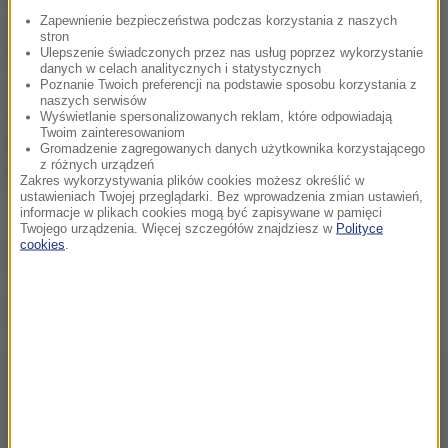
Jelina Switolina (Ukraina, 16) - Daria Gavrilova
Zapewnienie bezpieczeństwa podczas korzystania z naszych
stron
(Australia) 7:6 (7-3), 6:1
Ulepszenie świadczonych przez nas usług poprzez wykorzystanie
danych w celach analitycznych i statystycznych
Johanna Konta (W. Brytania, 11) - Zhang Shuai
Poznanie Twoich preferencji na podstawie sposobu korzystania z
naszych serwisów
(Chiny) 6:4, 6:0
Wyświetlanie spersonalizowanych reklam, które odpowiadają
Twoim zainteresowaniom
Madison Keys (USA, 8) - Petra Kvitova (Czechy, 14))
Gromadzenie zagregowanych danych użytkownika korzystającego
z różnych urządzeń
6:3, 6:7 (2-7), 7:6 (7-5)
Zakres wykorzystywania plików cookies możesz określić w
ustawieniach Twojej przeglądarki. Bez wprowadzenia zmian ustawień,
informacje w plikach cookies mogą być zapisywane w pamięci
Twojego urządzenia. Więcej szczegółów znajdziesz w
Polityce
cookies
.
(mn)
Dalsza część artykułu pod materiałem video: