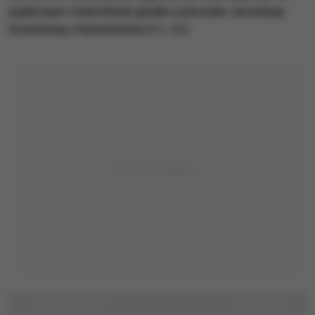
piątkowym ćwierćfinale gładko pokonała Jarosławę
Szwedową z Kazachstanu 6:1, 6:2.