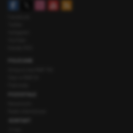
Facebook
Twitter
Instagram
YouTube
Kanały RSS
POLECANE
Gorąca Linia RMF FM
Staż w RMF24
Patronaty
POZOSTAŁE
Newsroom
Radio internetowe
KONTAKT
O nas