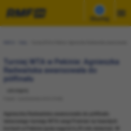
Słuchaj
RMF24
Fakty
Turniej WTA w Pekinie: Agnieszka Radwańska awansowała do 
Turniej WTA w Pekinie: Agnieszka
Radwańska awansowała do
półfinału
udostępnij
Piątek, 7 października 2016 (19:06)
Agnieszka Radwańska awansowała do półfinału
tenisowego turnieju WTA rangi Premier na twardych
kortach w Pekinie (pula nagród 6,29 mln dolarów). W