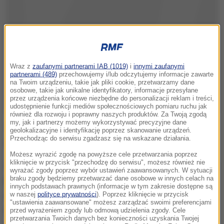
Wraz z
zaufanymi partnerami IAB (1019)
i
innymi zaufanymi
partnerami (489)
przechowujemy i/lub odczytujemy informacje zawarte
na Twoim urządzeniu, takie jak pliki cookie, przetwarzamy dane
osobowe, takie jak unikalne identyfikatory, informacje przesyłane
przez urządzenia końcowe niezbędne do personalizacji reklam i treści,
udostępnienie funkcji mediów społecznościowych pomiaru ruchu jak
również dla rozwoju i poprawny naszych produktów. Za Twoją zgodą
my, jak i partnerzy możemy wykorzystywać precyzyjne dane
To było piąte spotkanie tych zawodniczek i czwarte
geolokalizacyjne i identyfikację poprzez skanowanie urządzeń.
Przechodząc do serwisu zgadzasz się na wskazane działania.
zwycięstwo Radwańskiej. Mecz trwał 74 minuty.
Możesz wyrazić zgodę na powyższe cele przetwarzania poprzez
kliknięcie w przycisk "przechodzę do serwisu", możesz również nie
27-latka nad starszą o dwa lata przeciwniczką miała
wyrażać zgody poprzez wybór ustawień zaawansowanych. W sytuacji
braku zgody będziemy przetwarzać dane osobowe w innych celach na
przewagę nie tylko w postaci korzystnego bilansu
innych podstawach prawnych (informacje w tym zakresie dostępne są
oraz wyższej pozycji w światowym rankingu, ale też
w naszej
polityce prywatności
). Poprzez kliknięcie w przycisk
"ustawienia zaawansowane" możesz zarządzać swoimi preferencjami
odpoczynku. Szwedowa swój mecz trzeciej rundy
przed wyrażeniem zgody lub odmową udzielenia zgody. Cele
przetwarzania Twoich danych bez konieczności uzyskania Twojej