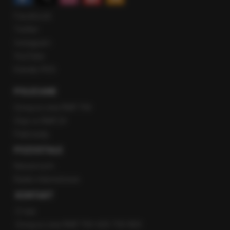
Facebook
Twitter
Instagram
YouTube
Kanały RSS
POLECANE
Gorąca Linia RMF FM
Staż w RMF24
Patronaty
POZOSTAŁE
Newsroom
Radio internetowe
KONTAKT
O nas
Gorąca Linia RMF FM: 600 700 800