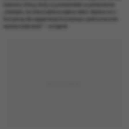
ludności, którą złoży w poniedziałek w parlamencie.
„Uważam, że stworzyliśmy piękny tekst. Będzie on z
korzyścią dla węgierskiej konstytucji i jednoznacznie
wyraża wolę ludzi” – oznajmił.