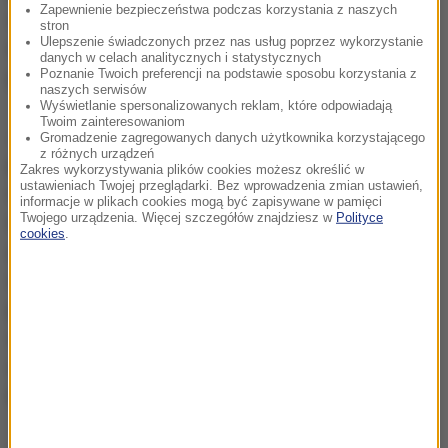
Zapewnienie bezpieczeństwa podczas korzystania z naszych
do konstytucyjnej tożsamości narodu węgierskiego i
stron
Ulepszenie świadczonych przez nas usług poprzez wykorzystanie
nie może tego zmienić żadna zewnętrzna norma
danych w celach analitycznych i statystycznych
Poznanie Twoich preferencji na podstawie sposobu korzystania z
prawna.
naszych serwisów
Wyświetlanie spersonalizowanych reklam, które odpowiadają
Twoim zainteresowaniom
Jak dodał Orban, decyzja parlamentu w sprawie
Gromadzenie zagregowanych danych użytkownika korzystającego
z różnych urządzeń
poprawek będzie "dodatkowym wsparciem", bo w
Zakres wykorzystywania plików cookies możesz określić w
ustawieniach Twojej przeglądarki. Bez wprowadzenia zmian ustawień,
referendum tydzień temu wzięła udział
informacje w plikach cookies mogą być zapisywane w pamięci
Twojego urządzenia. Więcej szczegółów znajdziesz w
Polityce
niewystarczająca liczba uprawnionych, by nadać
cookies
.
głosowaniu skutki publiczno-prawne. Warunkiem
ważności referendum było oddanie ważnego głosu
przez ponad 50 proc. uprawnionych, a tymczasem
ważny głos oddało 41,32 proc. Według najnowszych
danych 98,36 proc. osób, które oddały ważny głos,
było przeciwnych osiedlaniu bez zgody parlamentu.