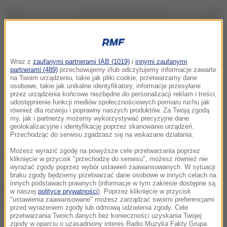
Wraz z
zaufanymi partnerami IAB (1019)
i
innymi zaufanymi
partnerami (489)
przechowujemy i/lub odczytujemy informacje zawarte
na Twoim urządzeniu, takie jak pliki cookie, przetwarzamy dane
osobowe, takie jak unikalne identyfikatory, informacje przesyłane
przez urządzenia końcowe niezbędne do personalizacji reklam i treści,
udostępnienie funkcji mediów społecznościowych pomiaru ruchu jak
również dla rozwoju i poprawny naszych produktów. Za Twoją zgodą
my, jak i partnerzy możemy wykorzystywać precyzyjne dane
geolokalizacyjne i identyfikację poprzez skanowanie urządzeń.
Przechodząc do serwisu zgadzasz się na wskazane działania.
Możesz wyrazić zgodę na powyższe cele przetwarzania poprzez
Pytany w wyemitowanym w niedzielę w Radiu Kossuth
kliknięcie w przycisk "przechodzę do serwisu", możesz również nie
wyrażać zgody poprzez wybór ustawień zaawansowanych. W sytuacji
wywiadzie, czy liczy na poparcie skrajnie
braku zgody będziemy przetwarzać dane osobowe w innych celach na
prawicowego Jobbiku, Orban odparł, że liczy na
innych podstawach prawnych (informacje w tym zakresie dostępne są
w naszej
polityce prywatności
). Poprzez kliknięcie w przycisk
poparcie każdego posła, gdyż nie o niego samego tu
"ustawienia zaawansowane" możesz zarządzać swoimi preferencjami
przed wyrażeniem zgody lub odmową udzielenia zgody. Cele
chodzi, tylko o wolę 3,3 mln obywateli, którzy w
przetwarzania Twoich danych bez konieczności uzyskania Twojej
zgody w oparciu o uzasadniony interes Radio Muzyka Fakty Grupa