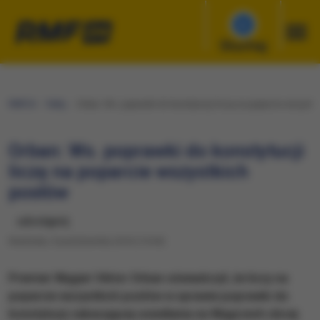
Słuchaj
RMF24
Fakty
Orban: Ws. poprawki do konstytucji liczę na poparcie wszystk
Orban: Ws. poprawki do konstytucji
liczę na poparcie wszystkich
posłów
udostępnij
Niedziela, 9 października 2016 (14:04)
Premier Węgier Viktor Orban oświadczył, że liczy na
poparcie wszystkich posłów w sprawie poprawki do
konstytucji zakazującej osiedlania na Węgrzech obcej