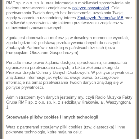
referendum w ubiegłą niedzielę odpowiedzieli
RMF sp. z o.o. sp. k. oraz informacje o możliwości sprzeciwienia się
takiemu przetwarzaniu znajdziesz w
polityce prywatności
. Cele
przecząco na pytanie: "Czy chce Pan/Pani, by Unia
przetwarzania Twoich danych bez konieczności uzyskania Twojej
zgody w oparciu o uzasadniony interes
Zaufanych Partnerów IAB
oraz
Europejska mogła zarządzić, również bez zgody
możliwość sprzeciwienia się takiemu przetwarzaniu znajdziesz w
parlamentu, obowiązkowe osiedlanie na Węgrzech
ustawieniach zaawansowanych.
osób innych niż obywatele węgierscy?".
Zgoda jest dobrowolna i możesz ją w dowolnym momencie wycofać,
zgoda będzie też podstawą przekazywania danych do naszych
Zaufanych Partnerów z siedzibą w państwach trzecich (poza
Europejskim Obszarem Gospodarczym).
Orban powtórzył, że poprawka będzie zawierać zapis,
Ponadto masz prawo żądania dostępu, sprostowania, usunięcia lub
iż prawo do zamieszkania na Węgrzech będzie mogła
ograniczenia przetwarzania danych, a także złożenia skargi do
uzyskać tylko osoba, której indywidualny wniosek
Prezesa Urzędu Ochrony Danych Osobowych. W polityce prywatności
znajdziesz informacje jak wykonać swoje prawa. Szczegółowe
został rozpatrzony zgodnie z procedurą
informacje na temat przetwarzania Twoich danych znajdują się w
polityce prywatności.
zatwierdzoną przez węgierski parlament. Zatem - jak
Administratorem tych danych jesteśmy my, czyli Radio Muzyka Fakty
dodał - nie będzie ani grupowego, ani pojedynczego
Grupa RMF sp. z o.o. sp. k. z siedzibą w Krakowie, al. Waszyngtona
1.
osiedlania z zewnątrz.
Stosowanie plików cookies i innych technologii
W poprawce znajdzie się również zapis, iż ustrój
Wraz z partnerami stosujemy pliki cookies (tzw. ciasteczka) i inne
pokrewne technologie, które mają na celu:
państwowy, a także terytorium i ludność kraju należą