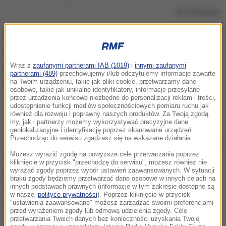
Zdj. ilustracyjne
Polska razem z kilkunastoma krajami Unii
Europejskiej liczyła, że Komisja Europejska złagodzi
Wraz z
zaufanymi partnerami IAB (1019)
i
innymi zaufanymi
przepisy. Tak się jednak nie stało - informuje z
partnerami (489)
przechowujemy i/lub odczytujemy informacje zawarte
Brukseli korespondentka RMF FM Katarzyna
na Twoim urządzeniu, takie jak pliki cookie, przetwarzamy dane
osobowe, takie jak unikalne identyfikatory, informacje przesyłane
Szymańska-Borginon.
przez urządzenia końcowe niezbędne do personalizacji reklam i treści,
udostępnienie funkcji mediów społecznościowych pomiaru ruchu jak
również dla rozwoju i poprawny naszych produktów. Za Twoją zgodą
my, jak i partnerzy możemy wykorzystywać precyzyjne dane
Zgodnie z unijną dyrektywą, jeżeli podróż została
geolokalizacyjne i identyfikację poprzez skanowanie urządzeń.
Przechodząc do serwisu zgadzasz się na wskazane działania.
odwołana z powodu nadzwyczajnych okoliczności, a
Możesz wyrazić zgodę na powyższe cele przetwarzania poprzez
taką jest pandemia, to
klient biura podróży ma
kliknięcie w przycisk "przechodzę do serwisu", możesz również nie
wyrażać zgody poprzez wybór ustawień zaawansowanych. W sytuacji
prawo do zwrotu gotówki w ciągu 14 dni
. Polskie
braku zgody będziemy przetwarzać dane osobowe w innych celach na
innych podstawach prawnych (informacje w tym zakresie dostępne są
władze wydłużyły jednak ten okres do 180 dni, co
w naszej
polityce prywatności
). Poprzez kliknięcie w przycisk
leży w interesie branży turystycznej.
"ustawienia zaawansowane" możesz zarządzać swoimi preferencjami
przed wyrażeniem zgody lub odmową udzielenia zgody. Cele
przetwarzania Twoich danych bez konieczności uzyskania Twojej