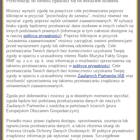
Przechodząc do serwisu zgadzasz się na wskazane działania.
Możesz wyrazić zgodę na powyższe cele przetwarzania poprzez
kliknięcie w przycisk "przechodzę do serwisu", możesz również nie
wyrażać zgody poprzez wybór ustawień zaawansowanych. W sytuacji
braku zgody będziemy przetwarzać dane osobowe w innych celach na
innych podstawach prawnych (informacje w tym zakresie dostępne są
w naszej
polityce prywatności
). Poprzez kliknięcie w przycisk
"ustawienia zaawansowane" możesz zarządzać swoimi preferencjami
przed wyrażeniem zgody lub odmową udzielenia zgody. Cele
przetwarzania Twoich danych bez konieczności uzyskania Twojej
zgody w oparciu o uzasadniony interes Radio Muzyka Fakty Grupa
RMF sp. z o.o. sp. k. oraz informacje o możliwości sprzeciwienia się
takiemu przetwarzaniu znajdziesz w
polityce prywatności
. Cele
przetwarzania Twoich danych bez konieczności uzyskania Twojej
zgody w oparciu o uzasadniony interes
Zaufanych Partnerów IAB
oraz
możliwość sprzeciwienia się takiemu przetwarzaniu znajdziesz w
ustawieniach zaawansowanych.
Zgoda jest dobrowolna i możesz ją w dowolnym momencie wycofać,
zgoda będzie też podstawą przekazywania danych do naszych
Zaufanych Partnerów z siedzibą w państwach trzecich (poza
Europejskim Obszarem Gospodarczym).
Ponadto masz prawo żądania dostępu, sprostowania, usunięcia lub
ograniczenia przetwarzania danych, a także złożenia skargi do
Prezesa Urzędu Ochrony Danych Osobowych. W polityce prywatności
To trzeci hat-trick podczas tego mundialu.
znajdziesz informacje jak wykonać swoje prawa. Szczegółowe