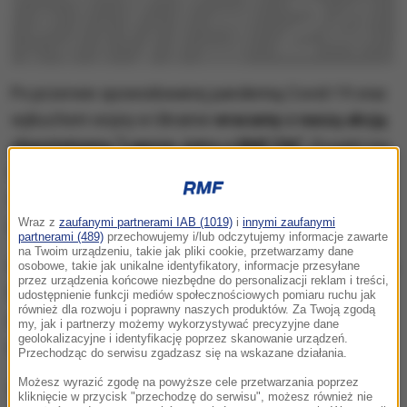
Po przerwie spowodowanej pandemią Covid-19 oraz
wybuchem wojny w Ukrainie
wracamy z naszą akcją
charytatywną "Lepsze Jutro z RMF FM".
Projekt ma
nieść pomoc i wsparcie tym, którzy tego potrzebują,
dawać nadzieję na lepszy start i rozwój w
przyszłości.
Wraz z
zaufanymi partnerami IAB (1019)
i
innymi zaufanymi
partnerami (489)
przechowujemy i/lub odczytujemy informacje zawarte
na Twoim urządzeniu, takie jak pliki cookie, przetwarzamy dane
Chcesz do niej dołączyć i odmienić komuś życie na
osobowe, takie jak unikalne identyfikatory, informacje przesyłane
przez urządzenia końcowe niezbędne do personalizacji reklam i treści,
lepsze? Opisz nam jego historię.
Do 25 maja 2025
udostępnienie funkcji mediów społecznościowych pomiaru ruchu jak
również dla rozwoju i poprawny naszych produktów. Za Twoją zgodą
roku czekamy na zgłoszenia do kolejnej edycji
my, jak i partnerzy możemy wykorzystywać precyzyjne dane
geolokalizacyjne i identyfikację poprzez skanowanie urządzeń.
naszego projektu.
Przechodząc do serwisu zgadzasz się na wskazane działania.
Możesz wyrazić zgodę na powyższe cele przetwarzania poprzez
Wasze historie opiszcie w formatce poniżej.
kliknięcie w przycisk "przechodzę do serwisu", możesz również nie