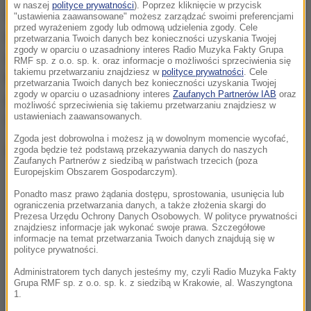
w naszej
polityce prywatności
). Poprzez kliknięcie w przycisk
Wschód.
Samoloty Sił Powietrznych Polski
"ustawienia zaawansowane" możesz zarządzać swoimi preferencjami
przed wyrażeniem zgody lub odmową udzielenia zgody. Cele
wystartowały z Polski, aby wesprzeć działania
przetwarzania Twoich danych bez konieczności uzyskania Twojej
zgody w oparciu o uzasadniony interes Radio Muzyka Fakty Grupa
związane z ewakuacją obywateli Rzeczypospolitej
RMF sp. z o.o. sp. k. oraz informacje o możliwości sprzeciwienia się
takiemu przetwarzaniu znajdziesz w
polityce prywatności
. Cele
Polskiej z rejonu Bliskiego Wschodu
" -
przetwarzania Twoich danych bez konieczności uzyskania Twojej
zgody w oparciu o uzasadniony interes
Zaufanych Partnerów IAB
oraz
poinformowało na platformie X Dowództwo
możliwość sprzeciwienia się takiemu przetwarzaniu znajdziesz w
ustawieniach zaawansowanych.
Operacyjne Rodzajów Sił Zbrojnych.
Zgoda jest dobrowolna i możesz ją w dowolnym momencie wycofać,
zgoda będzie też podstawą przekazywania danych do naszych
Nie udalo sie zaladowac embedu. Zobacz wpis na X
Zaufanych Partnerów z siedzibą w państwach trzecich (poza
Europejskim Obszarem Gospodarczym).
Ponadto masz prawo żądania dostępu, sprostowania, usunięcia lub
ograniczenia przetwarzania danych, a także złożenia skargi do
Prezesa Urzędu Ochrony Danych Osobowych. W polityce prywatności
znajdziesz informacje jak wykonać swoje prawa. Szczegółowe
informacje na temat przetwarzania Twoich danych znajdują się w
polityce prywatności.
Administratorem tych danych jesteśmy my, czyli Radio Muzyka Fakty
Grupa RMF sp. z o.o. sp. k. z siedzibą w Krakowie, al. Waszyngtona
1.