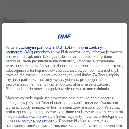
/
PAP
Po więcej aktualnych informacji zapraszamy
Wraz z
zaufanymi partnerami IAB (1017)
i
innymi zaufanymi
partnerami (489)
przechowujemy i/lub odczytujemy informacje zawarte
na
RMF24.pl
.
na Twoim urządzeniu, takie jak pliki cookie, przetwarzamy dane
osobowe, takie jak unikalne identyfikatory, informacje przesyłane
przez urządzenia końcowe niezbędne do personalizacji reklam i treści,
udostępnienie funkcji mediów społecznościowych pomiaru ruchu jak
również dla rozwoju i poprawny naszych produktów. Za Twoją zgodą
ZOBACZ RÓWNIEŻ:
my, jak i partnerzy możemy wykorzystywać precyzyjne dane
geolokalizacyjne i identyfikację poprzez skanowanie urządzeń.
Przechodząc do serwisu zgadzasz się na wskazane działania.
Francja, Niemcy, Wielka Brytania zapowiadają
Możesz wyrazić zgodę na powyższe cele przetwarzania poprzez
"zniszczenie zdolności Iranu"
kliknięcie w przycisk "przechodzę do serwisu", możesz również nie
wyrażać zgody poprzez wybór ustawień zaawansowanych. W sytuacji
Wielu zabitych oficjeli, uszczuplone zapasy rakiet.
braku zgody będziemy przetwarzać dane osobowe w innych celach na
innych podstawach prawnych (informacje w tym zakresie dostępne są
Izrael podsumowuje naloty
w naszej
polityce prywatności
). Poprzez kliknięcie w przycisk
"ustawienia zaawansowane" możesz zarządzać swoimi preferencjami
Putin komentuje śmierć Chameneiego. Mówi o